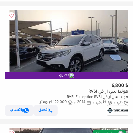
حصري
$ 6,800
هوندا سي آر في RVSI
هوندا سي آر في RVSI Full option RVSI
دبي
خليجي
2014
122,000 كيلومتر
إتصل
واتساب