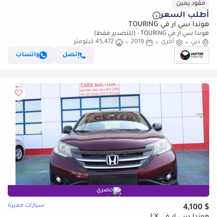
مقود يمين
أطلب السعر
هوندا سي آر في TOURING
هوندا سي آر في TOURING - (للتصدير فقط)
دبي
أخرى
2019
45,472 كيلومتر
إتصل
واتساب
حصري
سيارات مميزة
$ 4,100