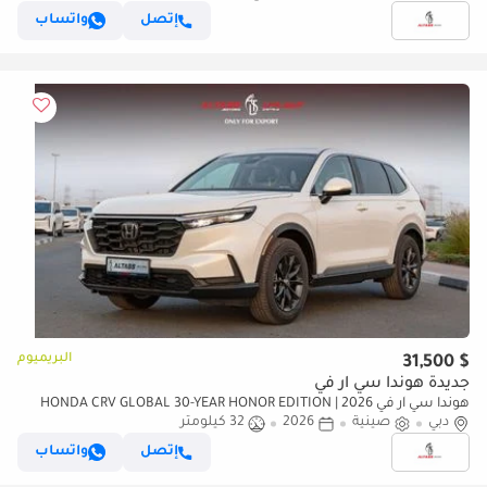
إتصل
واتساب
البريميوم
$ 31,500
جديدة هوندا سي آر في
هوندا سي آر في 2026 | HONDA CRV GLOBAL 30-YEAR HONOR EDITION
دبي
صينية
2026
32 كيلومتر
240TURBO 2WD FRONTIER 7-SEATER EDITION [ EXPORT ONLY ]
إتصل
واتساب