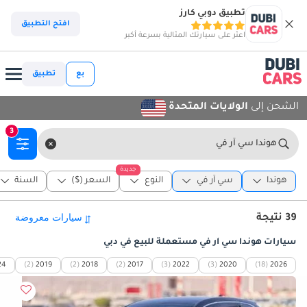
تطبيق دوبي كارز
افتح التطبيق
اعثر على سيارتك المثالية بسرعة أكبر
بع
تطبيق
الشحن إلى
الولايات المتحدة
3
هوندا سي آر في
جديدة
هوندا
سي آر في
النوع
السعر ($)
السنة
39 نتيجة
سيارات هوندا سي آر في مستعملة للبيع في دبي
24
(2)
2019
(2)
2018
(2)
2017
(3)
2022
(3)
2020
(18)
2026