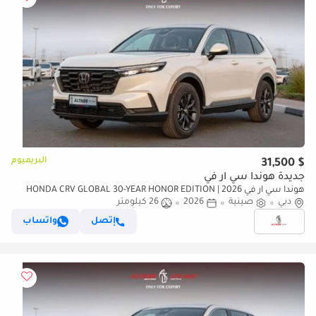
البريميوم
$ 31,500
جديدة هوندا سي آر في
هوندا سي آر في 2026 | HONDA CRV GLOBAL 30-YEAR HONOR EDITION
دبي
صينية
2026
26 كيلومتر
240TURBO 2WD FRONTIER 7-SEATER [EXPORT ONLY]
إتصل
واتساب