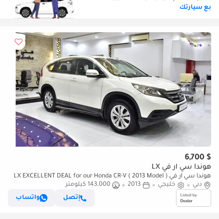
بع سيارتك
$ 6,700
هوندا سي آر في LX
هوندا سي آر في LX EXCELLENT DEAL for our Honda CR-V ( 2013 Model )
دبي
خليجي
in White Color GCC Specs
2013
143,000 كيلومتر
إتصل
واتساب