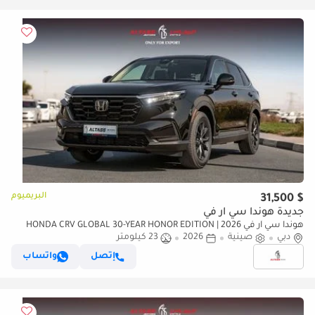
البريميوم
$ 31,500
جديدة هوندا سي آر في
هوندا سي آر في 2026 | HONDA CRV GLOBAL 30-YEAR HONOR EDITION
دبي
صينية
2026
23 كيلومتر
240TURBO 2WD FRONTIER 7-SEATER EDITION [ EXPORT ONLY ]
إتصل
واتساب