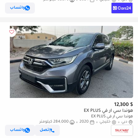
ومضمون
واتساب
$ 12,300
هوندا سي آر في EX PLUS
هوندا سي آر في EX PLUS
دبي
خليجي
2020
284,000 كيلومتر
إتصل
واتساب