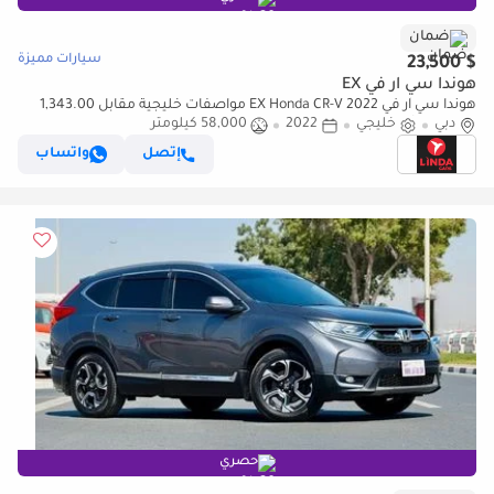
ضمان
سيارات مميزة
$ 23,500
هوندا سي آر في EX
هوندا سي آر في EX Honda CR-V 2022 مواصفات خليجية مقابل 1,343.00
AED شهريًا
دبي
خليجي
2022
58,000 كيلومتر
إتصل
واتساب
حصري