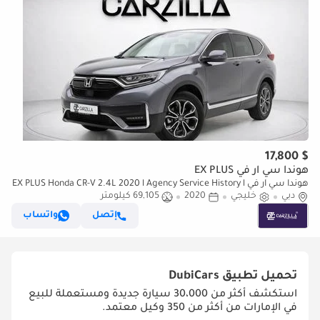
$ 17,800
هوندا سي آر في EX PLUS
هوندا سي آر في EX PLUS Honda CR-V 2.4L 2020 l Agency Service History l
دبي
خليجي
AED 1,273 / Monthly
2020
69,105 كيلومتر
إتصل
واتساب
تحميل تطبيق
DubiCars
استكشف أكثر من 30،000 سيارة جديدة ومستعملة للبيع
في الإمارات من أكثر من 350 وكيل معتمد.