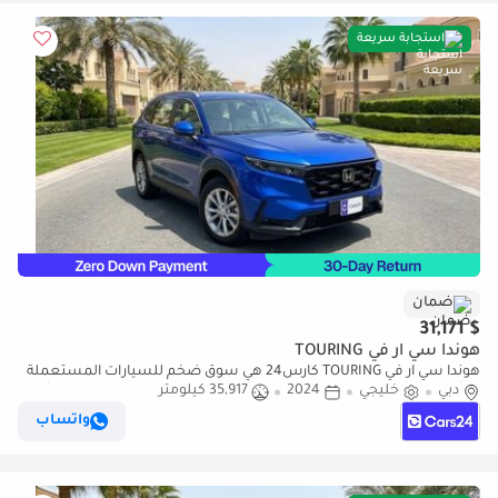
استجابة سريعة
ضمان
$ 31,171
هوندا سي آر في TOURING
هوندا سي آر في TOURING كارس24 هي سوق ضخم للسيارات المستعملة
دبي
خليجي
2024
35,917 كيلومتر
موثوق ومضمون ٪كارس24 هي سوق ضخم للسيارات المستعملة موثوق
ومضمون
واتساب