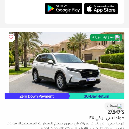
استجابة سريعة
ضمان
$ 27,247
هوندا سي آر في EX
هوندا سي آر في EX كارس24 هي سوق ضخم للسيارات المستعملة موثوق
دبي
خليجي
2024
65,976 كيلومتر
ومضمون ٪كارس24 هي سوق ضخم للسيارات المستعملة موثوق