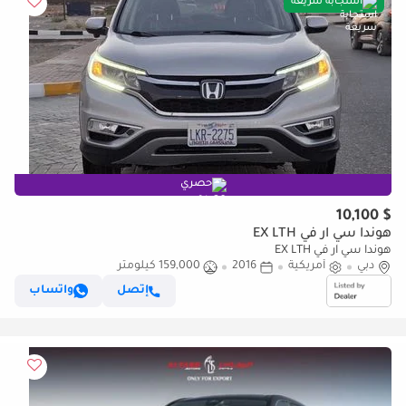
استجابة سريعة
حصري
$ 10,100
هوندا سي آر في EX LTH
هوندا سي آر في EX LTH
دبي
أمريكية
2016
159,000 كيلومتر
إتصل
واتساب