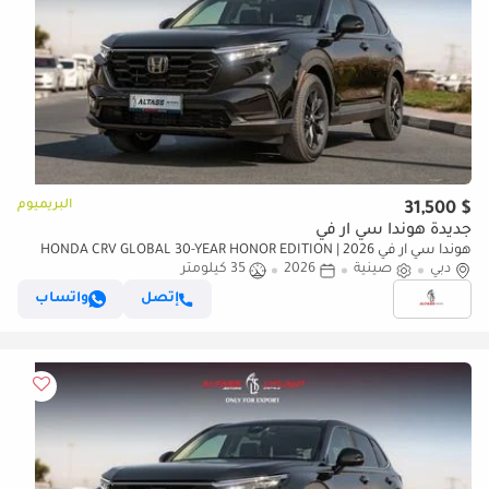
البريميوم
$ 31,500
جديدة هوندا سي آر في
هوندا سي آر في 2026 | HONDA CRV GLOBAL 30-YEAR HONOR EDITION
دبي
صينية
2026
35 كيلومتر
240TURBO 2WD FRONTIER [ EXPORT ONLY ]
إتصل
واتساب