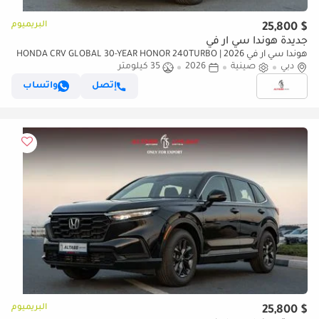
البريميوم
$ 25,800
جديدة هوندا سي آر في
هوندا سي آر في 2026 | HONDA CRV GLOBAL 30-YEAR HONOR 240TURBO
دبي
صينية
2026
2WD VITALITY 5 SEATS[ EXPORT ONLY ]
35 كيلومتر
إتصل
واتساب
البريميوم
$ 25,800