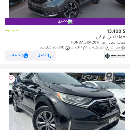
حصري
البريميوم
$ 13,400
هوندا سي آر في
هوندا سي آر في HONDA CRV 2017
دبي
أمريكية
2017
95,000 كيلومتر
إتصل
واتساب