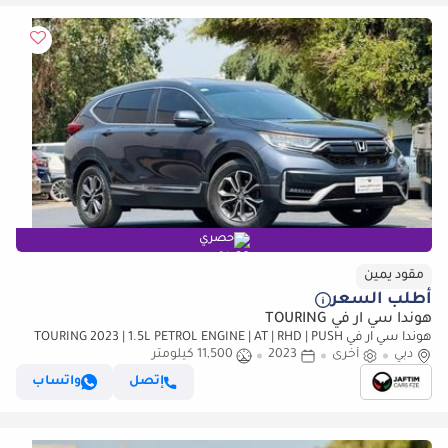
حصري
مقود يمين
أطلب السعر
هوندا سي آر في TOURING
هوندا سي آر في TOURING 2023 | 1.5L PETROL ENGINE | AT | RHD | PUSH
دبي
أخرى
2023
11,500 كيلومتر
START ENGINE | ELECTRIC SEATS | MEMORY SEATS | DUAL SUNR (للتصدير
فقط)
إتصل
واتساب