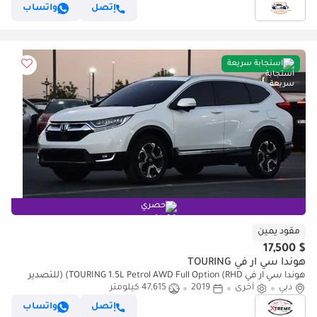
إتصل
واتساب
استجابة سريعة
حصري
مقود يمين
$ 17,500
هوندا سي آر في TOURING
هوندا سي آر في TOURING 1.5L Petrol AWD Full Option (RHD) (للتصدير
فقط)
دبي
أخرى
2019
47,615 كيلومتر
إتصل
واتساب