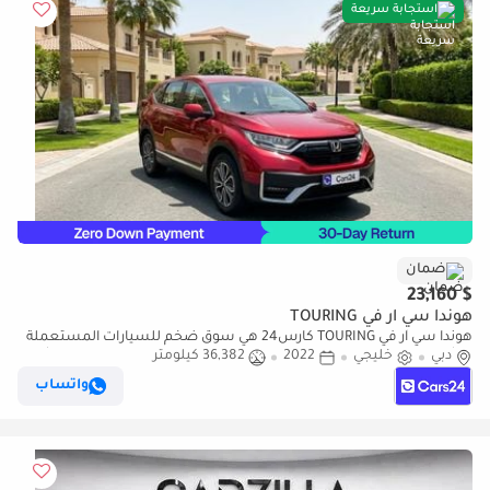
استجابة سريعة
ضمان
$ 23,160
هوندا سي آر في TOURING
هوندا سي آر في TOURING كارس24 هي سوق ضخم للسيارات المستعملة
دبي
خليجي
2022
36,382 كيلومتر
موثوق ومضمون ٪كارس24 هي سوق ضخم للسيارات المستعملة موثوق
ومضمون
واتساب