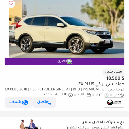
حصري
مقود يمين
$ 18,500
هوندا سي آر في EX PLUS
هوندا سي آر في EX PLUS 2018 | 1.5L PETROL ENGINE | AT | RHD | PREMIUM
دبي
أخرى
2018
43,000 كيلومتر
LEATHER SEATS | PUSH START ENGINE | DIGITAL INSTRUMEN (للتصدير
فقط)
إتصل
واتساب
بع سيارتك بأفضل سعر
انشر إعلان لتلقي عروض من آلاف الشارين