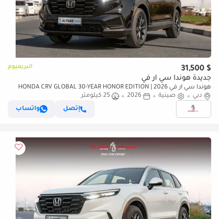
البريميوم
$ 31,500
جديدة هوندا سي آر في
هوندا سي آر في 2026 | HONDA CRV GLOBAL 30-YEAR HONOR EDITION
دبي
صينية
2026
25 كيلومتر
240TURBO 2WD FRONTIER 7 seats[ EXPORT ONLY ]
إتصل
واتساب