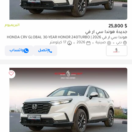
البريميوم
$ 25,800
جديدة هوندا سي آر في
هوندا سي آر في 2026 | HONDA CRV GLOBAL 30-YEAR HONOR 240TURBO
دبي
صينية
2026
2WD VITALITY 5 SEATS[ EXPORT ONLY ]
17 كيلومتر
إتصل
واتساب