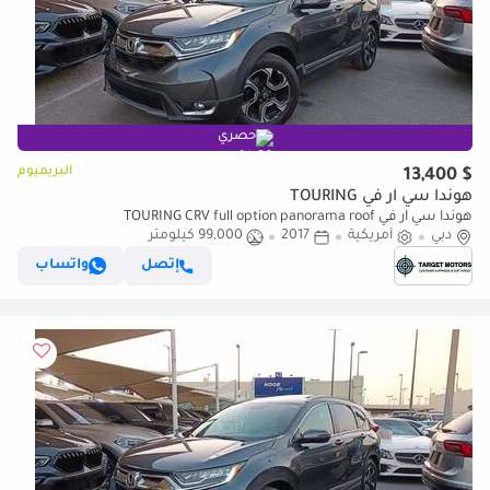
حصري
البريميوم
$ 13,400
هوندا سي آر في TOURING
هوندا سي آر في TOURING CRV full option panorama roof
دبي
أمريكية
2017
99,000 كيلومتر
إتصل
واتساب