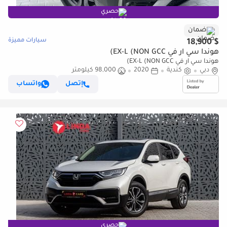
حصري
ضمان
سيارات مميزة
$ 18,900
هوندا سي آر في EX-L (NON GCC)
هوندا سي آر في EX-L (NON GCC)
دبي
كندية
2020
98,000 كيلومتر
إتصل
واتساب
حصري