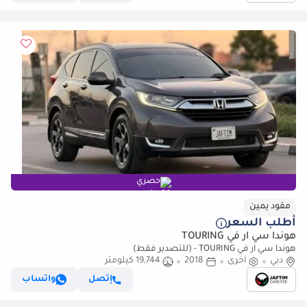
حصري
مقود يمين
أطلب السعر
هوندا سي آر في TOURING
هوندا سي آر في TOURING - (للتصدير فقط)
دبي
أخرى
2018
19,744 كيلومتر
إتصل
واتساب