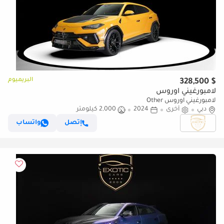
البريميوم
$ 328,500
لامبورغيني اوروس
لامبورغيني اوروس Other
دبي
أخرى
2024
2,000 كيلومتر
إتصل
واتساب