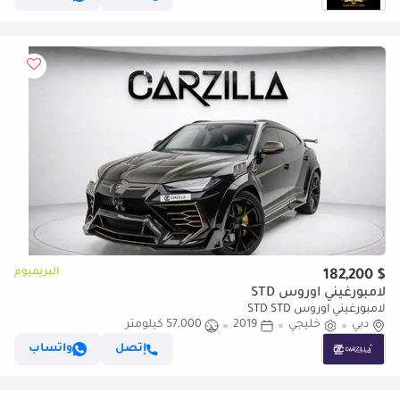
البريميوم
$ 182,200
لامبورغيني اوروس STD
لامبورغيني اوروس STD STD
دبي
خليجي
2019
57,000 كيلومتر
إتصل
واتساب