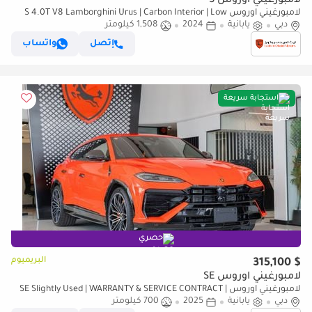
لامبورغيني اوروس S
لامبورغيني اوروس S 4.0T V8 Lamborghini Urus | Carbon Interior | Low
دبي
يابانية
2024
Mileage 2024 (Warranty Available)
1,508 كيلومتر
إتصل
واتساب
استجابة سريعة
حصري
البريميوم
$ 315,100
لامبورغيني اوروس SE
لامبورغيني اوروس SE Slightly Used | WARRANTY & SERVICE CONTRACT |
دبي
يابانية
FULL CARBON FIBER | 2025
2025
700 كيلومتر