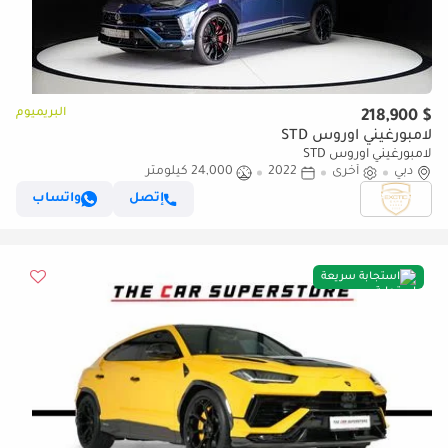
البريميوم
$ 218,900
لامبورغيني اوروس STD
لامبورغيني اوروس STD
دبي
أخرى
2022
24,000 كيلومتر
إتصل
واتساب
استجابة سريعة