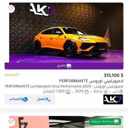
حصري
البريميوم
$ 315,100
لامبورغيني اوروس PERFORMANTE
لامبورغيني اوروس PERFORMANTE Lamborghini Urus Performante 2024 -
دبي
يابانية
Brand new | Finance available
2024
1,900 كيلومتر
إتصل
واتساب
استجابة سريعة