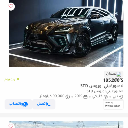
ضمان
البريميوم
$ 185,286
لامبورغيني اوروس STD
لامبورغيني اوروس STD
دبي
خليجي
2019
90,000 كيلومتر
إتصل
واتساب