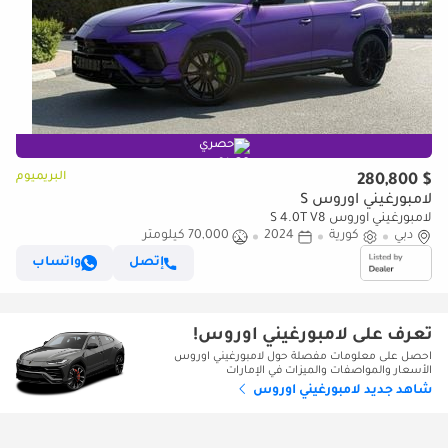
حصري
البريميوم
$ 280,800
لامبورغيني اوروس S
لامبورغيني اوروس S 4.0T V8
دبي
كورية
2024
70,000 كيلومتر
إتصل
واتساب
تعرف على لامبورغيني اوروس!
احصل على معلومات مفصلة حول لامبورغيني اوروس
الأسعار والمواصفات والميزات في الإمارات
شاهد جديد لامبورغيني اوروس