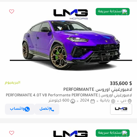
استجابة سريعة
البريميوم
$ 335,600
لامبورغيني اوروس PERFORMANTE
لامبورغيني اوروس PERFORMANTE 4.0T V8 Performante PERFORMANTE |
دبي
يابانية
2024
600 كيلومتر
FULL CARBON INT/EXT | EXTENDED PERFORMANTE TRIM | SUNSHINE
PACKAGE
إتصل
واتساب
استجابة سريعة