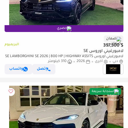
حصري
ضمان
البريميوم
$ 397,300
لامبورغيني اوروس SE
لامبورغيني اوروس SE LAMBORGHINI SE 2026 | 800 HP | HIGHWAY ASSITS
دبي
أخرى
2026
310 كيلومتر
| NIGHT VISION | HEAD UP | FULL OPTION
إتصل
واتساب
استجابة سريعة