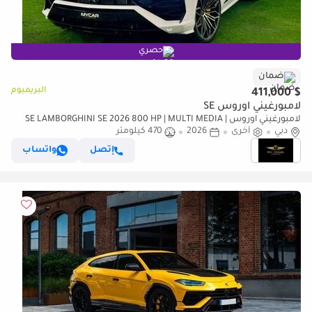
حصري
ضمان
البريميوم
$ 411,000
لامبورغيني اوروس SE
لامبورغيني اوروس SE LAMBORGHINI SE 2026 800 HP | MULTI MEDIA |
دبي
أخرى
2026
470 كيلومتر
NIGHT VISION | HEAD UP | HIGHWAY PAKET | FULL OPTION
إتصل
واتساب