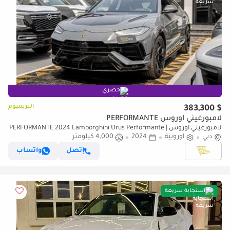
حصري
البريميوم
$ 383,300
لامبورغيني اوروس PERFORMANTE
لامبورغيني اوروس PERFORMANTE 2024 Lamborghini Urus Performante |
دبي
أوروبية
2024
4,000 كيلومتر
4.0L Twin-Turbo V8 | 666 CV | 4,000 KM | Dealer Warranty
إتصل
واتساب
استجابة سريعة