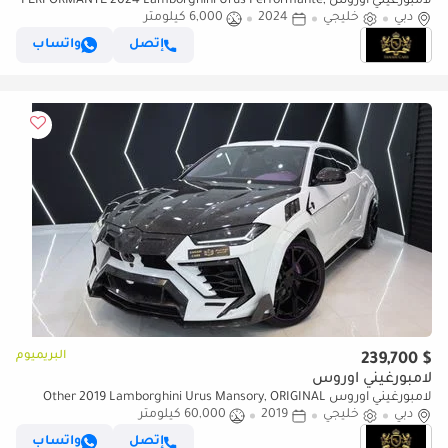
لامبورغيني اوروس PERFORMANTE 2024 Lamborghini Urus Performante,
دبي
خليجي
2024
6,000 كيلومتر
Full Carbon Fiber Pack, Individual Rear Seats, Dealer Warr + Serv
إتصل
واتساب
البريميوم
$ 239,700
لامبورغيني اوروس
لامبورغيني اوروس Other 2019 Lamborghini Urus Mansory, ORIGINAL
دبي
خليجي
2019
60,000 كيلومتر
MANSORY w/ Certificate, Full Forged Carbon Pack, GCC Specs!!
إتصل
واتساب