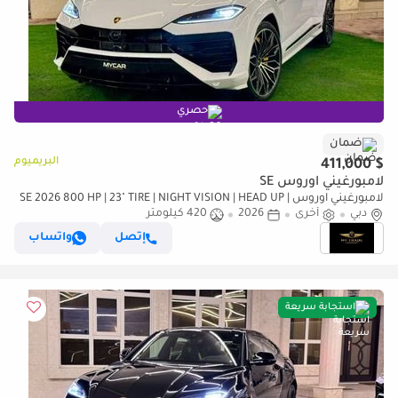
حصري
ضمان
البريميوم
$ 411,000
لامبورغيني اوروس SE
لامبورغيني اوروس SE 2026 800 HP | 23" TIRE | NIGHT VISION | HEAD UP |
دبي
أخرى
2026
HIGHWAY PAKET | FULL OPTION
420 كيلومتر
إتصل
واتساب
استجابة سريعة