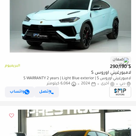
ضمان
البريميوم
$ 290,190
لامبورغيني اوروس S
لامبورغيني اوروس S WARRANTY 2 years | Light Blue exterior | S
دبي
أخرى
2024
6,064 كيلومتر
إتصل
واتساب