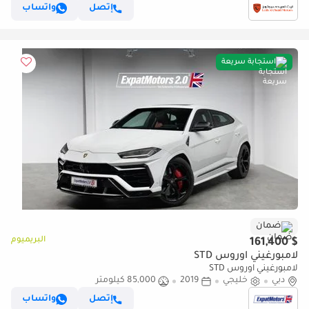
إتصل
واتساب
استجابة سريعة
ضمان
البريميوم
$ 161,400
لامبورغيني اوروس STD
لامبورغيني اوروس STD
دبي
خليجي
2019
85,000 كيلومتر
إتصل
واتساب