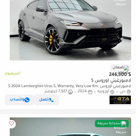
ضمان
البريميوم
$ 246,300
لامبورغيني اوروس S
لامبورغيني اوروس S 2024 Lamborghini Urus S, Warranty, Very Low Km,
دبي
أوروبية
2024
7,927 كيلومتر
Fully Loaded, Excellent Condition, European
إتصل
واتساب
استجابة سريعة