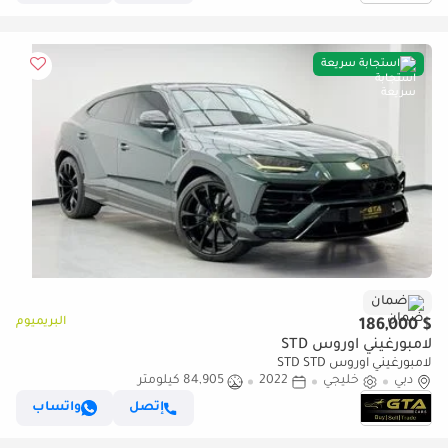
استجابة سريعة
ضمان
البريميوم
$ 186,000
لامبورغيني اوروس STD
لامبورغيني اوروس STD STD
دبي
خليجي
2022
84,905 كيلومتر
إتصل
واتساب