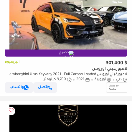
حصري
البريميوم
$ 301,400
لامبورغيني اوروس
لامبورغيني اوروس Lamborghini Urus Keyvany 2021 - Full Carbon Loaded
دبي
أوروبية
2021
9,700 كيلومتر
إتصل
واتساب