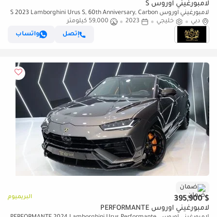
لامبورغيني اوروس S
لامبورغيني اوروس S 2023 Lamborghini Urus S, 60th Anniversary, Carbon
دبي
خليجي
2023
Interior, Rear Entertainment, GCC Specs!!
59,000 كيلومتر
إتصل
واتساب
ضمان
البريميوم
$ 395,900
لامبورغيني اوروس PERFORMANTE