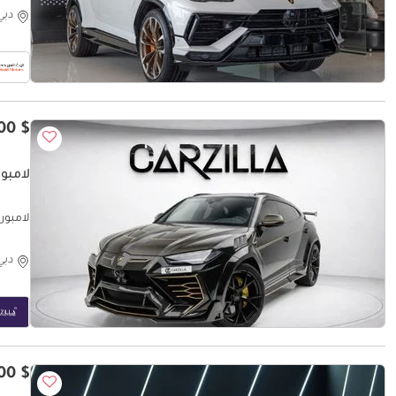
دبي
$ 182,200
لامبور
لامبورغي
دبي
$ 253,400