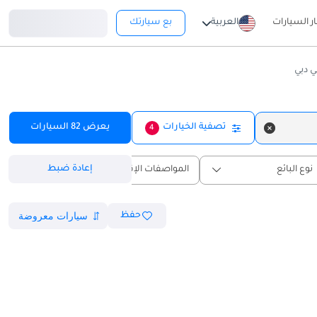
تسجيل دخول
ار السيارات
العربية
بع سيارتك
 دبي
تصفية الخيارات
يعرض
82
السيارات
4
إعادة ضبط
نوع البائع
المواصفات الإقليمية
حفظ