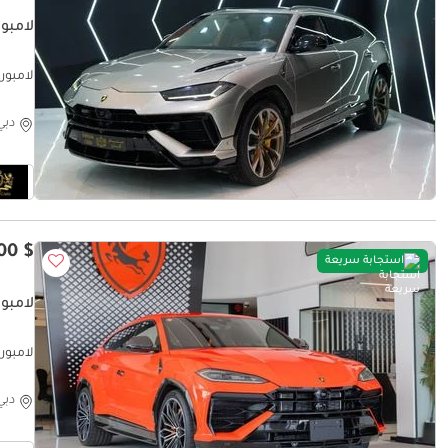
لامبو
pecs!!
دبي
$ 315,100
استجابة سريعة
لامبور
| 2025
دبي