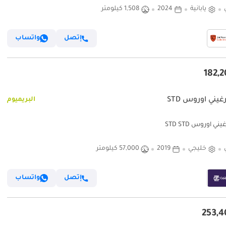
يابانية
2024
1,508 كيلومتر
إتصل
واتساب
غيني اوروس STD
البريميوم
ني اوروس STD STD
خليجي
2019
57,000 كيلومتر
إتصل
واتساب