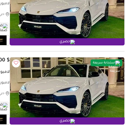
OPTION
دبي
ضم
حصري
$ 411,000
استجابة سريعة
لامبور
OPTION
دبي
ضم
حصري