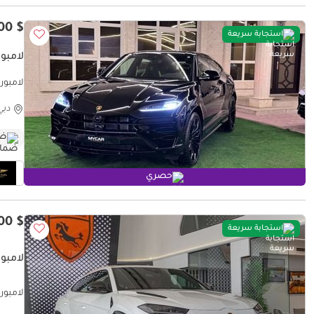
$ 397,300
استجابة سريعة
لامبور
OPTION
دبي
ضم
حصري
$ 265,800
استجابة سريعة
لامبو
lable)