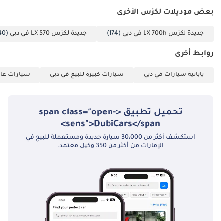
بعض موديلات لكزس الأخرى
جديدة لكزس LX 700h في دبي
(174)
جديدة لكزس LX 570 في دبي
(40)
روابط أخرى
يابانية سيارات في دبي
سيارات كبيرة للبيع في دبي
سيارات عائل
تحميل تطبيق <span class="open-
sens">DubiCars</span>
استكشف أكثر من 30،000 سيارة جديدة ومستعملة للبيع في
الإمارات من أكثر من 350 وكيل معتمد.