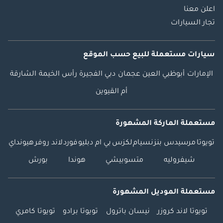
اعلن معنا
تجار السيارات
سيارات مستعملة
للبيع
حسب الموقع
الإمارات
أبوظبي
العين
عجمان
دبي
الفجيرة
رأس الخيمة
الشارقة
أم القيوين
مستعملة الماركة المشهورة
تويوتا
مرسيدس بنز
نسيام
لكزس
بي ام دبليو
فورد
لاند روفر
هيونداي
شيفروليه
متسوبيشي
هوندا
بورش
مستعملة الموديل المشهورة
تويوتا لاند كروزر
نيسان باترول
تويوتا برادو
تويوتا كامري