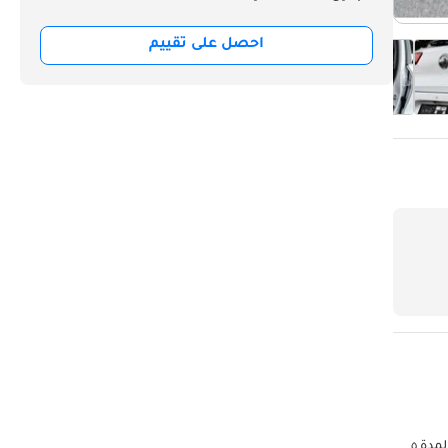
احصل على تقييم
إم جي زد إس، موديل: ٢٠٢٢، اللون: أبيض، المواصفات: خليجية، عداد المسافة: ٧١,٠٠٠ كم، السعر النقدي: ٢٩,٤٩٩ درهمًا إماراتيًا، القسط الشهري: ٤٩٦ درهمًا إماراتيًا لمدة ٥