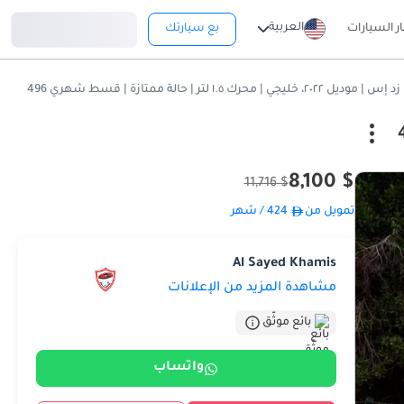
تسجيل دخول
العربية
ار السيارات
بع سيارتك
$ 8,100
$ 11,716
تمويل من
424
/ شهر
Al Sayed Khamis
مشاهدة المزيد من الإعلانات
بائع موثّق
واتساب