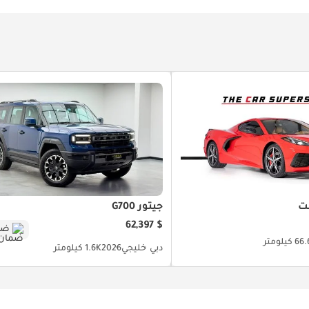
ت
جيتور G700
$ 62,397
ضم
 كيلومتر
دبي
خليجي
2026
1.6K كيلومتر