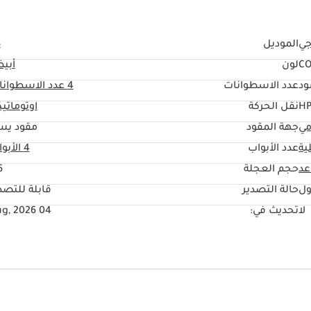
جي
الموديل
S
C
لون
أبي
ود
عدد الاسطوانات
4
عدد الاسطوانا
نقل الحركة
اوتوماتي
مي
جهة المقود
مقود يس
ية
عدد الأبواب
4 الأبواب
حجم العجلة
"
ول
حالة التصدير
قابلة للتصد
لا
تحديث في:
04 Aug, 2026