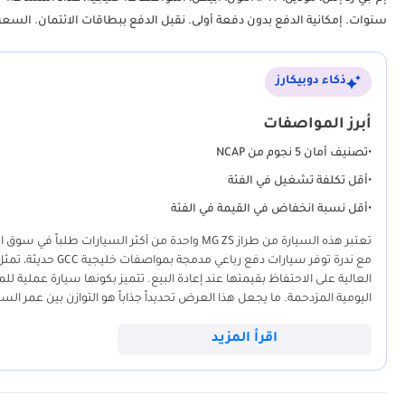
سنوات. إمكانية الدفع بدون دفعة أولى. نقبل الدفع ببطاقات الائتمان. السع
ذكاء دوبيكارز
أبرز المواصفات
•
تصنيف أمان 5 نجوم من NCAP
•
أقل تكلفة تشغيل في الفئة
•
أقل نسبة انخفاض في القيمة في الفئة
تعتبر هذه السيارة من طراز MG ZS واحدة من أكثر ا
مع ندرة توفر سيارا
العالية على الاحتفاظ بقيمتها عند إعادة البيع. تتميز بكونها سيارة عملية لل
اليومية المزدحمة. ما يجعل هذا العرض تحديداً جذاباً هو التوازن بين عمر الس
التي أثبتتها MG في المنطقة، مدعومة بشبكة خدمة واسعة في الإمار
عن الجودة دون تكاليف صيانة باهظة. إنها السيارة التي تمنحك الثقة في كل
اقرأ المزيد