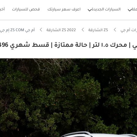
لة
السيارات الجديدة
اعرف سعر سيارتك
فحص للسيارات
أخب
ات أم جي
ZS الشارقة
ZS 2022 الشارقة
أم جي ZS COM إم جي زد إس | موديل ٢٠٢٢، خليجي | محرك ١.٥ لتر | حالة ممتازة | قسط شهري 496
بيكارز
وم من NCAP
فة تشغيل في الفئة
ة انخفاض في القيمة في الفئة