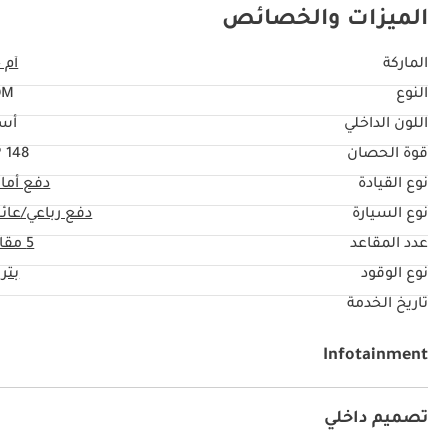
الميزات والخصائص
الماركة
أم 
النوع
OM
اللون الداخلي
أس
قوة الحصان
148 HP
نوع القيادة
دفع أما
نوع السيارة
دفع رباعي/عائل
عدد المقاعد
5 مقاعد
نوع الوقود
بتر
تاريخ الخدمة
Infotainment
توصيل بلوتوث
مشعل أقراص دي في دي وسي دي
تصميم داخلي