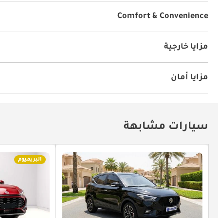
مشغل إم بي ثري
راديو
يو أس بي
Comfort & Convenience
أقفال أبواب كهربائية
نوافذ كهربائية
كاميرا خلفية
مك
مزايا خارجية
أنوار للضباب
مزايا أمان
نظام المكابح المانعة للانغلاق ABS
وسائد هوائية
سيارات مشابهة
البريميوم