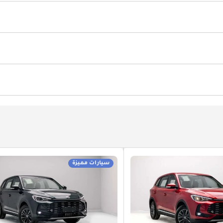
يّف
سيارات مميزة