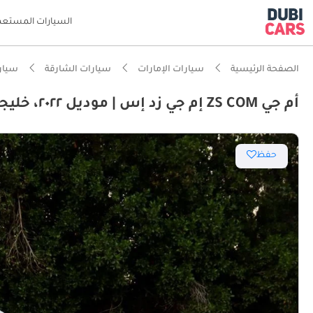
السيارات المستعم
الصفحة الرئيسية
سيارات الإمارات
سيارات الشارقة
سيار
أم جي ZS COM إم جي زد إس | موديل ٢٠٢٢، خليجي | محرك ١.٥ لتر | حالة ممتازة | قسط شهري 496
ذكاء دو
حفظ
تصنيف أمان 5 نج
أقل تكل
أقل نسب