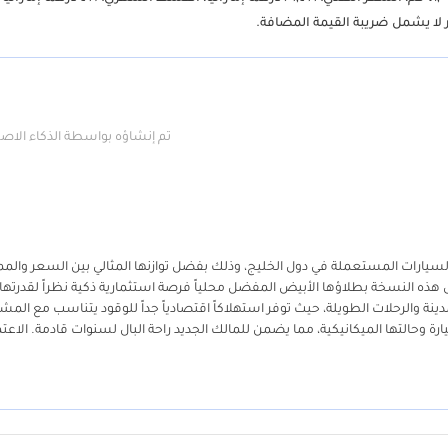
ر لا يشمل ضريبة القيمة المضافة.
تم إنشاؤه بواسطة الذكاء الا
لسيارات طلباً في سوق السيارات المستعملة في دول الخليج، وذلك بفضل توازنها المثالي بين السعر وال
ت دفع رباعي مدمجة بمواصفات خليجية GCC حديثة، تمثل هذه النسخة بطلاؤها الأبيض المفضل محلياً فرصة استثمارية ذكية نظراً لقدرتها
مدينة والرحلات الطويلة، حيث توفر استهلاكاً اقتصادياً جداً للوقود يتناسب مع المشا
يارة وحالتها الميكانيكية، مما يضمن للمالك الجديد راحة البال لسنوات قادمة. الاعتم
ات والسعودية وباقي دول التعاون، تجعلها الخيار الأول للشباب والعائلات الصغيرة التي 
 منعطف بفضل تقنياتها المتكاملة وتصميمها العصري الذي لا يتقادم بمرور الزمن.