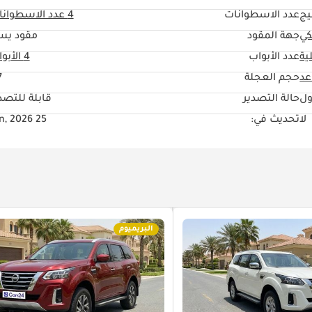
يج
عدد الاسطوانات
4
عدد الاسطوانا
كي
جهة المقود
مقود يس
ية
عدد الأبواب
4 الأبواب
حجم العجلة
"
ول
حالة التصدير
قابلة للتصد
لا
تحديث في:
25 Jun, 2026
البريميوم