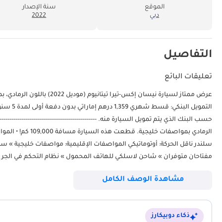
الموقع
سنة الإصدار
دبي
2022
التفاصيل
تعليقات البائع
مفتاحان متوفران » شاحن لاسلكي للهاتف المحمول » نظام التحكم في الجر »
حساسات ركن » تحكم في درجة الحرارة » ساعة رقمية » مفتاح تحكم عن بعد (قفل
مشاهدة الوصف الكامل
التي تُحبها في هاني جيدوشا موتورز. سيساعدك فريقنا في كل ما تحتاجه من
محمد بن ز
ذكاء دوبيكارز