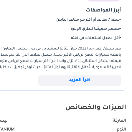
أبرز المواصفات
•
سعة 7 مقاعد أو أكثر مع مقاعد الكابتن
سيتم تطبيق ضريبة القيمة المضافة بنسبة 5% 
•
مصمم خصيصًا للطرق الوعرة
2- اتصل بوكلاء المبيعات لدي
•
أقل معدل استهلاك في فئته
استبدال سيارتك من أمام الآلاف لخدمة جديدة من معرض هني جيدوشا للسيارا
تُعدّ نيسان إكس-تيرا 2022 خيارًا مثاليًا للمشترين في دو
والمال. كيفيه اتمام هذه الخدمة اختر سياراتك من صفحتنا علي الأنترنت. أتصل
باهظة لسيارات الدفع الرباعي الأكبر حجمًا. بفضل عدادها الذي بلغ متوسط
قيمتها بشكل استثنائي، إذ لا تزال واحدة من أكثر سيارات الدفع الرباعي مت
بزيارة معرضنا وقم ببيع سيارتك القديمة الآن --
العربية السعودية. تُحقق فئة تيتانيوم توازنًا مثاليًا، حيث توفر تجهيزات داخل
الذي تتميز به هذه السيارة يجعلها خيارًا أكثر أمانًا على المدى الطويل مقارنة
من بطاقة الهوية الإماراتية (**للعاملين لحسابهم الخاص:**) • رخصة تجار
الشديدة. ويُسهّل امتلاكها شبكة دعم واسعة النطاق متاحة لهذا الطراز في
اقرأ المزيد
يوفر سيارة شبه جديدة تجاوزت بالفعل المرحلة الأصعب من انخفاض قيمتها
نسخ من 
المشتري.
الميزات والخصائص
الماركة
نيس
النوع
TANIUM