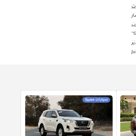
ت
ار
17
ير
سيارات مميزة