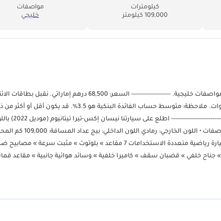
كيلومترات
مواصفات
109,000 كيلومتر
خليجي
عرض ممتاز لسيارة نيسان إكس-تيرا تيتانيوم (موديل 2022) باللون الرمادي، بمواصفات خليجية. -------------------- السعر: 68,500 درهم إماراتي. 
التمويل البنكي: قسط شهري 1,359 درهم إماراتي بدون دفعة أولى لمدة 5 سنوات. ملاحظة: متوسط حساب الفائدة البنكية هو 3.5%. قد يكون أقل أ
حسب البنك الذي يتم تمويل السيارة منه. --------------------------------------------------------------------------
سلندر ناقل الحركة: أوتوماتيكي المواصفات الإقليمية: مواصفات خليجية » سيارة رياضية متعددة الاستخدامات 7 مقاعد » بلوتوث » مثبت سرعة 
 جناح خلفي » قضبان سقف » كاميرا خلفية » وسائد هوائية جانبية » مقاعد قما
/فتح الأبواب) » زر تشغيل » مرايا كهربائية » نوافذ كهربائية » أقفال كهربائ
جنوط ألمنيوم » راديو FM / USB / MP3 والمزيد! لمزيد من التفاصيل، يرجى الاتصال أو مراسلتنا عبر واتساب: السيد (دون) (+) تفضل بزيارة معرضنا
 تجهيزات ومناقشة الشروط والاتفاقيات. يقع معرضنا في (سوق الحراج، شارع ا
ايد، الشارقة، الإمارات العربية المتحدة، المعرض رقم 59 و258). كما افتتحنا فرعًا لنا في دبي (مزاد هاني جيدوشا) (شارع لطيفة بنت حمدان - القوز -