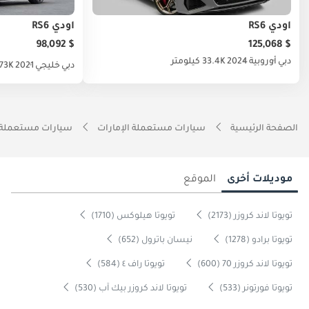
أودي RS6
أودي RS6
$ 98,092
$ 125,068
دبي
أوروبية
2024
33.4K كيلومتر
دبي
خليجي
2021
73K كيلومتر
الصفحة الرئيسية
سيارات مستعملة الإمارات
سيارات مستعملة 
موديلات أخرى
الموقع
تويوتا لاند كروزر (2173)
تويوتا هيلوكس (1710)
تويوتا برادو (1278)
نيسان باترول (652)
تويوتا لاند كروزر 70 (600)
تويوتا راف ٤ (584)
تويوتا فورتونر (533)
تويوتا لاند كروزر بيك آب (530)