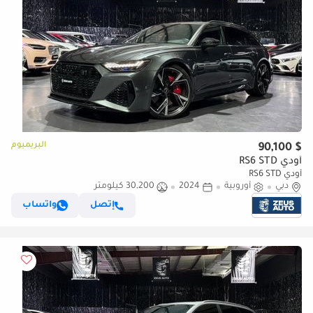
البريميوم
$ 90,100
أودي RS6 STD
أودي RS6 STD
دبي
أوروبية
2024
30,200 كيلومتر
إتصل
واتساب