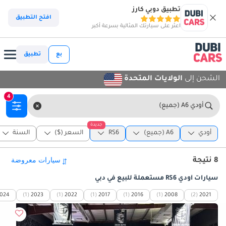
تطبيق دوبي كارز
افتح التطبيق
اعثر على سيارتك المثالية بسرعة أكبر
بع
تطبيق
الشحن إلى
الولايات المتحدة
4
أودي A6 (جميع)
جديدة
أودي
A6 (جميع)
RS6
السعر ($)
السنة
8 نتيجة
سيارات أودي RS6 مستعملة للبيع في دبي
024
(1)
2023
(1)
2022
(1)
2017
(1)
2016
(1)
2008
(2)
2021