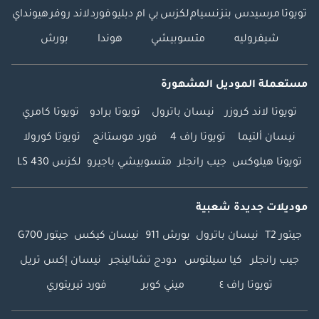
تويوتا
مرسيدس بنز
نسيام
لكزس
بي ام دبليو
فورد
لاند روفر
هيونداي
شيفروليه
متسوبيشي
هوندا
بورش
مستعملة الموديل المشهورة
تويوتا لاند كروزر
نيسان باترول
تويوتا برادو
تويوتا كامري
نيسان ألتيما
تويوتا راف 4
فورد موستانج
تويوتا كورولا
تويوتا هيلوكس
جيب رانجلر
متسوبيشي باجيرو
لكزس LS 430
موديلات جديدة شعبية
جيتور T2
نيسان باترول
بورش 911
نيسان كيكس
جيتور G700
جيب رانجلر
كيا سيلتوس
دودج تشالينجر
نيسان إكس تريل
تويوتا راف ٤
ميني كوبر
فورد تيريتوري