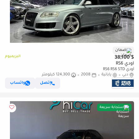
ضمان
البريميوم
$ 38,100
أودي RS6
أودي RS6 RS6 STD
دبي
يابانية
2008
124,300 كيلومتر
إتصل
واتساب
استجابة سريعة