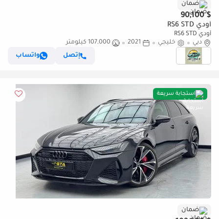
ضمان
$ 90,100
أودي RS6 STD
أودي RS6 STD
دبي
خليجي
2021
107,000 كيلومتر
إتصل
واتساب
استجابة سريعة
ضمان