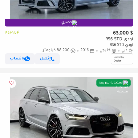
حصري
البريميوم
$ 63,000
أودي RS6 STD
أودي RS6 STD
دبي
خليجي
2016
88,200 كيلومتر
إتصل
واتساب
استجابة سريعة