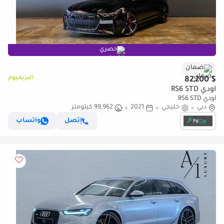
حصري
ضمان
البريميوم
$ 82,200
أودي RS6 STD
أودي RS6 STD
دبي
خليجي
2021
99,962 كيلومتر
إتصل
واتساب