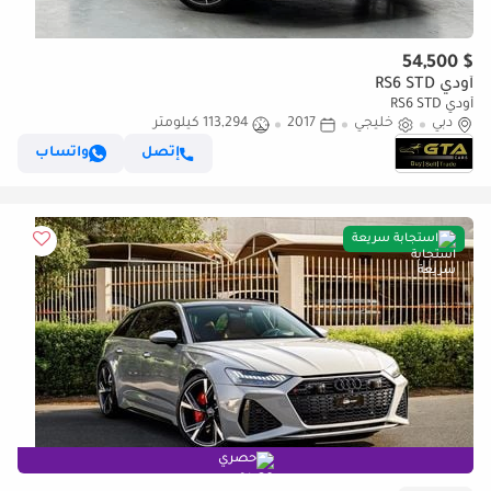
$ 54,500
أودي RS6 STD
أودي RS6 STD
دبي
خليجي
2017
113,294 كيلومتر
إتصل
واتساب
استجابة سريعة
حصري