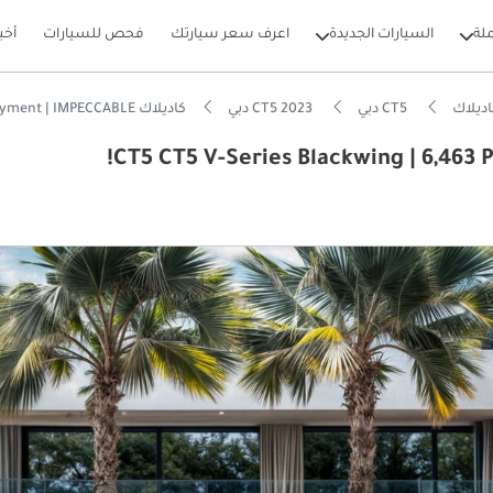
لة
السيارات الجديدة
اعرف سعر سيارتك
فحص للسيارات
أخب
ديلاك
CT5 دبي
CT5 2023 دبي
كاديلاك CT5 CT5 V-Series Blackwing | 6,463 P.M | 0% Downpayment | IMPECCABLE!