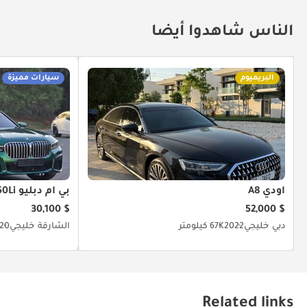
الناس شاهدوا أيضا
البريميوم
سيارات مميزة
أودي A8
بي أم دبليو 750Li
$ 30,100
$ 52,000
دبي
خليجي
2022
67K كيلومتر
الشارقة
خليجي
20
Related links