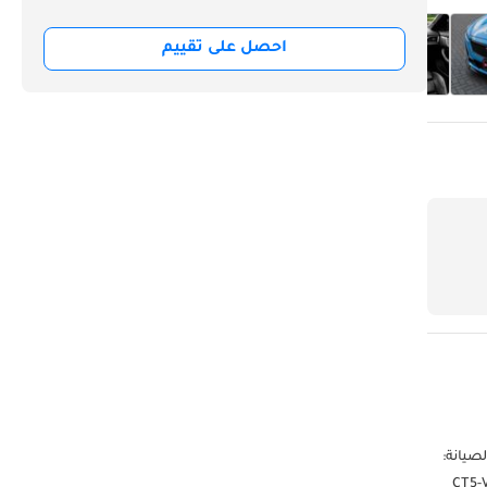
احصل على تقييم
نكي ▔▔▔▔▔▔▔▔▔▔ التفاصيل الرئيسية: الضمان: حتى 1 أكتوبر 2026 أو 100,000 كم عقد الصيانة:
2027 أو 100,000 كم مقاس العجلات: ZR19" ▔▔▔▔▔▔▔▔▔▔ لماذا تختار هذه السيارة؟ أطلق العنان للقوة الأمريكية الجبارة مع سيارة كاديلاك CT5-V