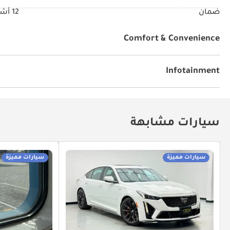
ضمان
12 أشهر
Comfort & Convenience
كاميرا خلفية
شاحن لاسكلي
تثبيت السرعة
Infotainment
ابل كار بلاي
أندرويد أوتو
سيارات مشابهة
سيارات مميزة
سيارات مميزة