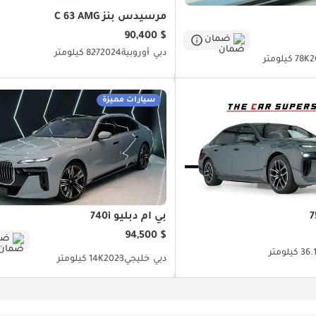
مرسيدس بنز C 63 AMG
$ 90,400
ضمان
دبي
أوروبية
2024
827 كيلومتر
2
78K كيلومتر
سيارات مميزة
بي أم دبليو 740i
$ 94,500
ضم
3 كيلومتر
دبي
خليجي
2023
14K كيلومتر