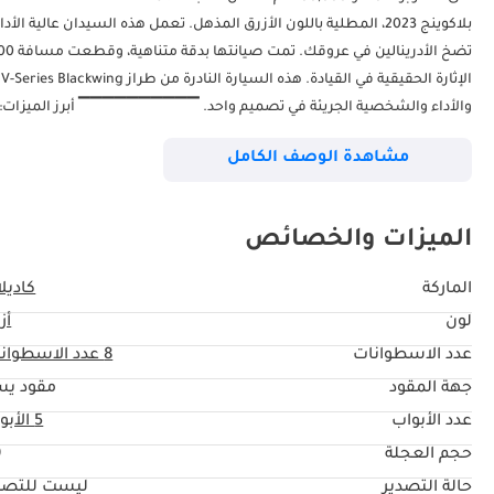
ا
مشاهدة الوصف الكامل
- كاميرا خلفية - فتحة سقف م
الميزات والخصائص
والتأشيرة ٤ نسخة من بطاقة الهوية الإماراتية (إذا كنت قد استلمت را
الماركة
كاديل
لون
أز
عدد الاسطوانات
8
عدد الاسطوان
النموذج هنا: نوفر خدمة الدفع النقدي ونتعامل مع التسويات البنكية المبكرة. ▔▔▔▔▔▔▔▔▔▔ المرجع: 12200AC
جهة المقود
مقود يس
عدد الأبواب
5 الأبواب
حجم العجلة
"
حالة التصدير
ليست للتصد