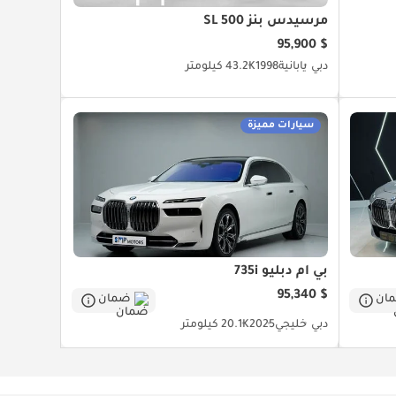
مرسيدس بنز SL 500
$ 95,900
دبي
يابانية
1998
43.2K كيلومتر
سيارات مميزة
بي أم دبليو 735i
$ 95,340
ان
ضمان
دبي
خليجي
2025
20.1K كيلومتر