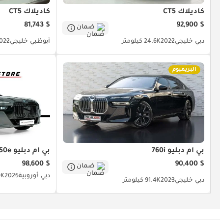
كاديلاك CT5
كاديلاك CT5
$ 81,743
$ 92,900
ضمان
دبي
خليجي
2022
24.6K كيلومتر
أبوظبي
خليجي
022
البريميوم
بي أم دبليو 760i
بي أم دبليو 750e
$ 98,600
$ 90,400
ضمان
دبي
أوروبية
2025
6.1K
دبي
خليجي
2023
91.4K كيلومتر