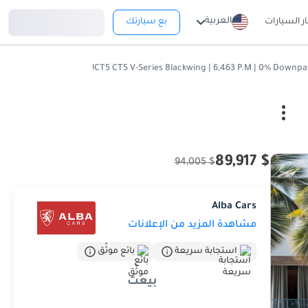
تسجيل دخول
العربية
ار السيارات
بع سيارتك
$ 89,917
$ 94,005
Alba Cars
مشاهدة المزيد من الإعلانات
استجابة سريعة
بائع موثّق
بيعت