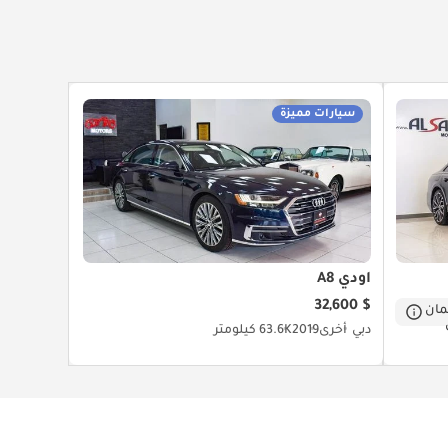
سيارات مميزة
أودي A8
$ 32,600
ان
دبي
أخرى
2019
63.6K كيلومتر