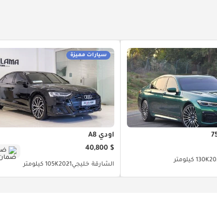
سيارات مميزة
أودي A8
$ 40,800
ضم
20
130K كيلومتر
الشارقة
خليجي
2021
105K كيلومتر