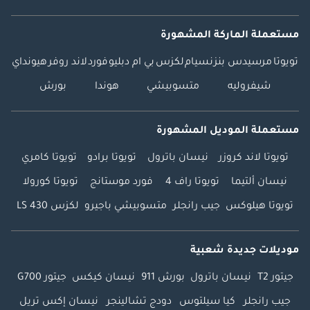
Ensuring you get the
best loan options
مستعملة الماركة المشهورة
with our finance
تويوتا
مرسيدس بنز
نسيام
لكزس
بي ام دبليو
فورد
لاند روفر
هيونداي
calculator & banking
assistance.
شيفروليه
متسوبيشي
هوندا
بورش
**STEPS TO BUY A
مستعملة الموديل المشهورة
CAR FROM KAVAK**
تويوتا لاند كروزر
نيسان باترول
تويوتا برادو
تويوتا كامري
1) Request an
نيسان ألتيما
تويوتا راف 4
فورد موستانج
تويوتا كورولا
appointment
2) Reserve your car
تويوتا هيلوكس
جيب رانجلر
متسوبيشي باجيرو
لكزس LS 430
to ensure you get a
chance to see it
موديلات جديدة شعبية
before someone
else buys it!
جيتور T2
نيسان باترول
بورش 911
نيسان كيكس
جيتور G700
3) Buy the car
جيب رانجلر
كيا سيلتوس
دودج تشالينجر
نيسان إكس تريل
4) Enjoy your Kavak