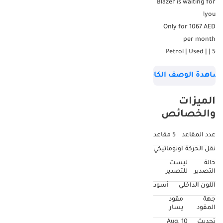
Blazer is waiting for
you!
Only for 1067 AED
per month
5 | Petrol | Used |
46904KM | Black | |
شاهدة الوصف الكامل
Manufacturer
warranty till 22-Nov-
الميزات
2025 | Ref # 432888
والخصائص
Why buy from
عدد المقاعد
5 مقاعد
Kavak?
نقل الحركة
اوتوماتيكي
حالة
ليست
Our promise is to
التصدير
للتصدير
ensure you buy with
اللون الداخلي
أسود
absolute confidence:
جهة
مقود
المقود
يسار
**UNBEATABLE CAR
تحديث
10 Aug,