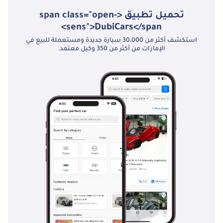
تحميل تطبيق <span class="open-
**ZERO DOWN
sens">DubiCars</span>
PAYMENT OPTION
استكشف أكثر من 30،000 سيارة جديدة ومستعملة للبيع في
AVAILABLE**
الإمارات من أكثر من 350 وكيل معتمد.
INTERESTED?
Call us or come visit
our showroom at 1st
Floor, Lulu Parking
Dubai Festival Plaza
Mall - (the “new
Ikea”). We are open
Monday - Saturday
from 10:00 am to
8:00 pm and Sunday
from 10:00 AM to
3:00 PM.