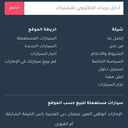
this fee?
انضم
Skip the hassle! We
handpick, prepare,
and deliver top-
شركة
خريطة الموقع
quality cars that
إتصل بنا
السيارات المستعملة
match your needs.
من نحن
السيارات الجديدة
We offer a
الشروط والأحكام
أخبار السيارات
personalized
السياسة الخاصة
قم ببيع سيارتك في الإمارات
experience to
تسجيل دخول
handle all
paperwork, ensuring
اعلن معنا
you a safe and legal
تجار السيارات
purchase.
Every car undergoes
سيارات مستعملة
للبيع
حسب الموقع
a rigorous
inspection for
الإمارات
أبوظبي
العين
عجمان
دبي
الفجيرة
رأس الخيمة
الشارقة
guaranteed quality &
أم القيوين
reliability.