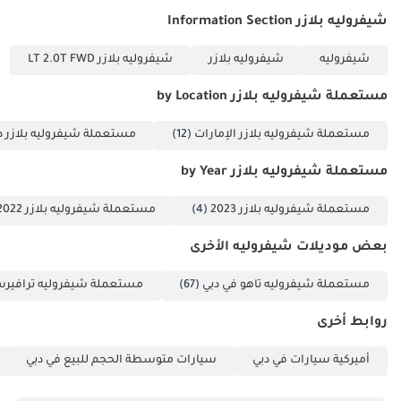
days. If it does not
شيفروليه بلازر Information Section
work out, you can
exchange it for
شيفروليه
شيفروليه بلازر
شيفروليه بلازر LT 2.0T FWD
another car from
مستعملة شيفروليه بلازر by Location
our inventory or
return it and receive
مستعملة شيفروليه بلازر الإمارات
(12)
مستعملة شيفروليه بلازر د
a full refund, NO
questions asked.
مستعملة شيفروليه بلازر by Year
Your happiness is
مستعملة شيفروليه بلازر 2023
(4)
مستعملة شيفروليه بلازر 2022
our ultimate goal.
بعض موديلات شيفروليه الأخرى
**TRADE-IN OFFER**
Looking to upgrade
مستعملة شيفروليه تاهو في دبي
(67)
مستعملة شيفروليه ترافيرس
you car? Sell yours
روابط أخرى
and get a new one
and benefit form
أميركية سيارات في دبي
سيارات متوسطة الحجم للبيع في دبي
our trade-in bonus
of up to 6,000 AED.