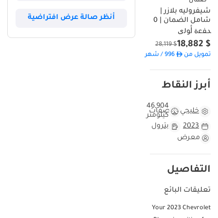
شيفروليه بلازر |
أنظر صالة عرض افتراضية
شامل الضمان | 0
ﺪﻔﻋﺓ ﺃﻮﻟﻯ
$ 18,882
$ 28,119
تمويل من
996
/ شهر
أبرز النقاط
46,904
خليجي
مواصفات
كيلومتر
2023
بترول
معرض
التفاصيل
تعليقات البائع
Your 2023 Chevrolet