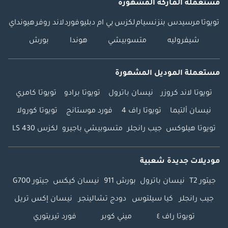
مستعملة الماركة المشهورة
تويوتا
مرسيدس بنز
نسيام
لكزس
بي ام دبليو
فورد
لاند روفر
هيونداي
شيفروليه
متسوبيشي
هوندا
بورش
مستعملة الموديل المشهورة
تويوتا لاند كروزر
نيسان باترول
تويوتا برادو
تويوتا كامري
نيسان ألتيما
تويوتا راف 4
فورد موستانج
تويوتا كورولا
تويوتا هيلوكس
جيب رانجلر
متسوبيشي باجيرو
لكزس LS 430
موديلات جديدة شعبية
جيتور T2
نيسان باترول
بورش 911
نيسان كيكس
جيتور G700
جيب رانجلر
كيا سيلتوس
دودج تشالينجر
نيسان إكس تريل
تويوتا راف ٤
ميني كوبر
فورد تيريتوري