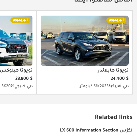
الناس شاهدوا أيضا
البريميوم
البريميوم
تويوتا هايلاندر
تويوتا هيلوكس
$ 28,800
$ 24,400
دبي
أمريكية
2023
51K كيلومتر
دبي
خليجي
2021
19.3K كيل
Related links
لكزس LX 600 Information Section