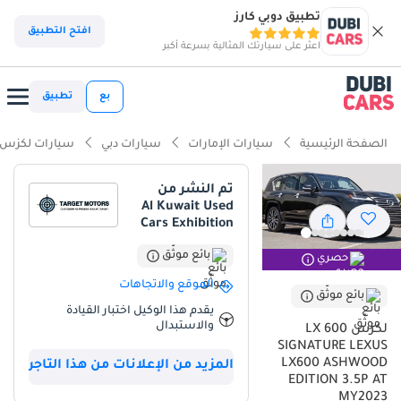
تطبيق دوبي كارز
ذكاء دوبي كارز
افتح التطبيق
اعثر على سيارتك المثالية بسرعة أكبر
ذكاء دوبيكارز
بع
تطبيق
أبرز المواصفات
الصفحة الرئيسية
سيارات الإمارات
سيارات دبي
سيارات لكزس
قدرات حقيقية للطرق الوعرة
تم النشر من
Al Kuwait Used
أقل معدل انخفاض في القيمة في الفئة
Cars Exhibition
نظام صوتي من الفئة الأولى قياسياً
بائع موثّق
حصري
الموقع والاتجاهات
ملخص
بائع موثّق
يقدم هذا الوكيل اختبار القيادة
تعتبر سيارة Lexus LX600 موديل 2023 بفئة SIGNATURE قمة ما وصلت
والاستبدال
لكزس LX 600
إليه الاعتمادية اليابانية الممزوجة بالفخامة المطلقة في أسواق الخليج. يأتي
SIGNATURE LEXUS
هذا الإصدار باللون الأسود الملكي الذي يحافظ على جاذبيته وقيمته
LX600 ASHWOOD
المزيد من الإعلانات من هذا التاجر
السوقية العالية جداً عند إعادة البيع في المنطقة. بفضل المحرك الجديد
EDITION 3.5P AT
MY2023
سداسي الأسطوانات سعة 3.5 لتر مع التيربو المزدوج، توفر السيارة توازناً