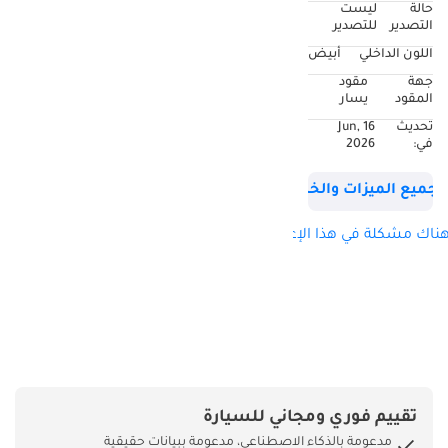
حالة
ليست
السيارة؟ استمتع
التصدير
للتصدير
بتجربة الفخامة مع
اللون الداخلي
أبيض
سيارة لينكولن أفياتور
جهة
مقود
بريزيدنشال 2023
المقود
يسار
باللون الأسود الأنيق،
تحديث
16 Jun,
بمسافة 1,000 كم
في:
2026
فقط - بحالة ممتازة
تكاد تكون جديدة.
جميع الميزات والخصائص
تجمع هذه السيارة
ناك مشكلة في هذا الإعلان؟
الرياضية متعددة
الاستخدامات الفاخرة
بين أحدث التقنيات
والراحة الفائقة
ومحرك بقوة 400
حصان. صُممت
خصيصًا لمن يبحثون
عن الأناقة و بفضل
تقييم فوري ومجاني للسيارة
أدائها المتميز، توفر
مدعومة بالذكاء الاصطناعي، مدعومة ببيانات حقيقية