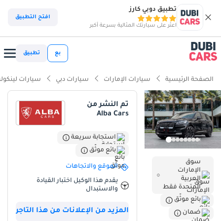
تطبيق دوبي كارز
افتح التطبيق
اعثر على سيارتك المثالية بسرعة أكبر
بع
تطبيق
الصفحة الرئيسية
سيارات الإمارات
سيارات دبي
سيارات لينكول
تم النشر من
Alba Cars
استجابة سريعة
بائع موثّق
سوق
الموقع والاتجاهات
الإمارات
العربية
يقدم هذا الوكيل اختبار القيادة
المتحدة فقط
والاستبدال
بائع موثّق
المزيد من الإعلانات من هذا التاجر
ضمان