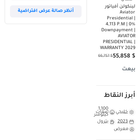
لينكولن أفياتور
أنظر صالة عرض افتراضية
Aviator
Presidential |
4,113 P.M | 0%
Downpayment |
AVIATOR
PRESIDENTIAL |
WARRANTY 2029
$ 55,858
$ 66,757
بيعت
أبرز النقاط
1,100
خليجي
مواصفات
كيلومتر
2023
بترول
معرض