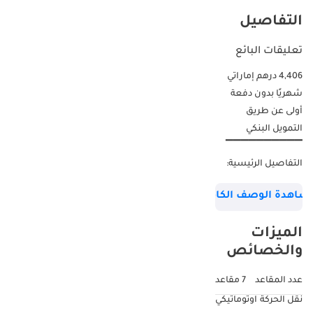
التفاصيل
تعليقات البائع
4,406 درهم إماراتي
شهريًا بدون دفعة
أولى عن طريق
التمويل البنكي
▔▔▔▔▔▔▔▔▔▔
التفاصيل الرئيسية:
الضمان: حتى 3 يوليو
شاهدة الوصف الكامل
2029 أو 100,000 كم
عقد الصيانة: حتى 3
الميزات
يوليو 2029 أو 100,000
والخصائص
كم مقاس العجلات:
22 بوصة
عدد المقاعد
7 مقاعد
▔▔▔▔▔▔▔▔▔▔
نقل الحركة
اوتوماتيكي
لماذا تختار هذه