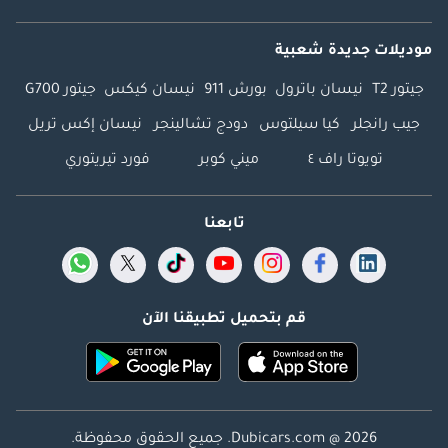
موديلات جديدة شعبية
جيتور T2
نيسان باترول
بورش 911
نيسان كيكس
جيتور G700
جيب رانجلر
كيا سيلتوس
دودج تشالينجر
نيسان إكس تريل
تويوتا راف ٤
ميني كوبر
فورد تيريتوري
تابعنا
قم بتحميل تطبيقنا الآن
Dubicars.com @ 2026. جميع الحقوق محفوظة.