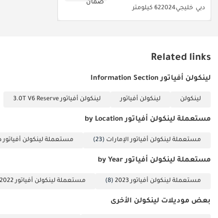
دبي
خليجي
2024
62 كيلومتر
يرجى تقديم: 1 بطاقة
الهوية الإماراتية 2
رخصة القيادة
▔▔▔▔▔▔▔▔▔▔
Related links
المشترون بالتقسيط:
المستندات المطلوبة:
لينكولن أفياتور Information Section
الموظفون: 1 شهادة
راتب 2 كشف حساب
لينكولن
لينكولن أفياتور
لينكولن أفياتور 3.0T V6 Reserve
بنكي لآخر 3 أشهر
(مختوم) 3 نسخ من
مستعملة لينكولن أفياتور by Location
جواز السفر والتأشيرة
مستعملة لينكولن أفياتور الإمارات
(23)
مستعملة لينكولن أفياتور د
4 نسخة من بطاقة
الهوية الإماراتية (إذا
مستعملة لينكولن أفياتور by Year
كنت قد استلمت راتباً
واحداً فقط أو لم
مستعملة لينكولن أفياتور 2023
(8)
مستعملة لينكولن أفياتور 2022
تستلم أي راتب
بعض موديلات لينكولن الأخرى
وتعمل لدى شركة
مدرجة، فيرجى