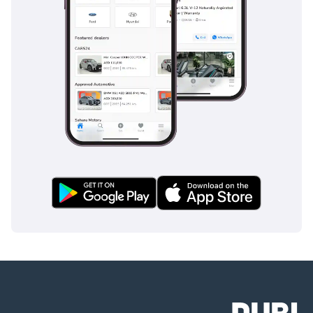
لآخر 3 أشهر
▔▔▔▔▔▔▔▔▔▔
خيارات حجز السيارة:
للبدء، نطلب دفعة
مقدمة قدرها 5000
درهم إماراتي عبر: 1
بطاقة ائتمان/خصم:
تُرد نقدًا بعد التسجيل
2 نقدًا: تُرد نقدًا بعد
التسجيل 3 شيك: لا
يُصرف، ويُعاد بعد
التسجيل (سيتم
توضيح الشروط
والأحكام عند الحجز).
▔▔▔▔▔▔▔▔▔▔
بيع سيارتك: املأ
النموذج هنا: نقدم
الدفع النقدي ونتعامل