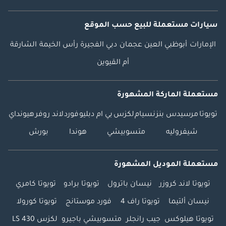
سيارات مستعملة
للبيع
حسب الموقع
الإمارات
أبوظبي
العين
عجمان
دبي
الفجيرة
رأس الخيمة
الشارقة
أم القيوين
مستعملة الماركة المشهورة
تويوتا
مرسيدس بنز
نسيام
لكزس
بي ام دبليو
فورد
لاند روفر
هيونداي
شيفروليه
متسوبيشي
هوندا
بورش
مستعملة الموديل المشهورة
تويوتا لاند كروزر
نيسان باترول
تويوتا برادو
تويوتا كامري
نيسان ألتيما
تويوتا راف 4
فورد موستانج
تويوتا كورولا
تويوتا هيلوكس
جيب رانجلر
متسوبيشي باجيرو
لكزس LS 430