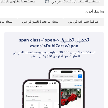
مستعملة لينكولن نافيجاتور في دبي
(28)
مستعملة لينكولن ناوتيلو
التواصل معنا.)
أصحاب الأعمال الحرة:
روابط أخرى
1 رخصة تجارية 2 عقد
أميركية سيارات في دبي
سيارات كبيرة للبيع في دبي
سيارات عا
تأسيس الشركة 3
نسخ من جوازات سفر
جميع الشركاء 4 نسخ
تحميل تطبيق <span class="open-
من بطاقة الهوية
sens">DubiCars</span>
الإماراتية والتأشيرة 5
استكشف أكثر من 30،000 سيارة جديدة ومستعملة للبيع في
كشف حساب بنكي
الإمارات من أكثر من 350 وكيل معتمد.
شخصي لآخر 3 أشهر
6 كشف حساب بنكي
للشركة لآخر 3 أشهر
الشركات: 1 رخصة
تجارية 2 عقد
التأسيس 3 نسخ من
جوازات سفر جميع
الشركاء 4 كشف
حساب بنكي للشركة