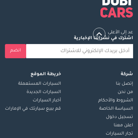
مع التسويات البنكية
المبكرة.
▔▔▔▔▔▔▔▔▔▔
المرجع: 11012AC
عد إلى الأعلى
اشترك في نشراتنا الإخبارية
انضم
شركة
خريطة الموقع
إتصل بنا
السيارات المستعملة
من نحن
السيارات الجديدة
الشروط والأحكام
أخبار السيارات
السياسة الخاصة
قم ببيع سيارتك في الإمارات
تسجيل دخول
اعلن معنا
تجار السيارات