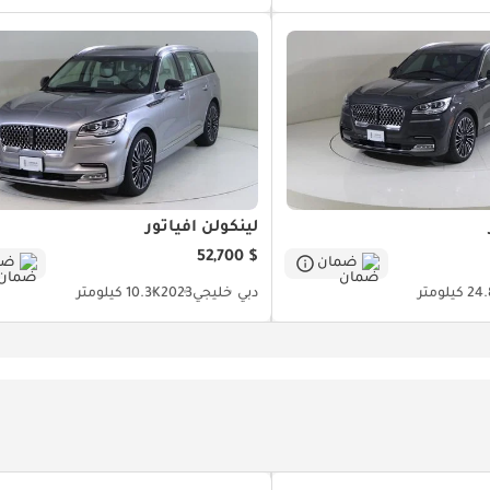
لينكولن أفياتور
$ 52,700
ضمان
ضم
كيلومتر
دبي
خليجي
2023
10.3K كيلومتر