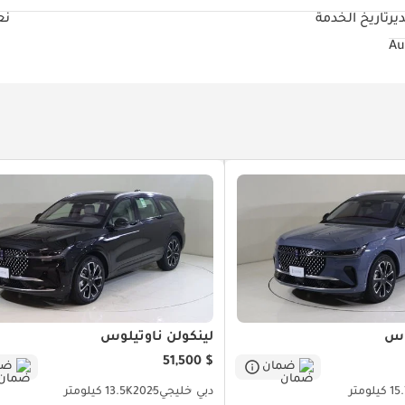
ير
تاريخ الخدمة
نع
وس
لينكولن ناوتيلوس
$ 51,500
ضمان
ضم
كيلومتر
دبي
خليجي
2025
13.5K كيلومتر