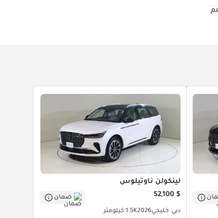
م
لينكولن ناوتيلوس
$ 52,100
ان
ضمان
دبي
خليجي
2026
1.5K كيلومتر