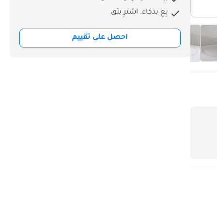
بِع بذكاء. اشترِ بثق
احصل على تقييم