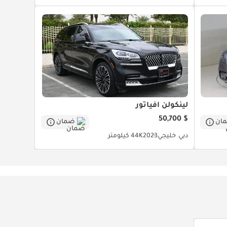
لينكولن أفياتور
$ 50,700
ان
ضمان
دبي
خليجي
2023
44K كيلومتر