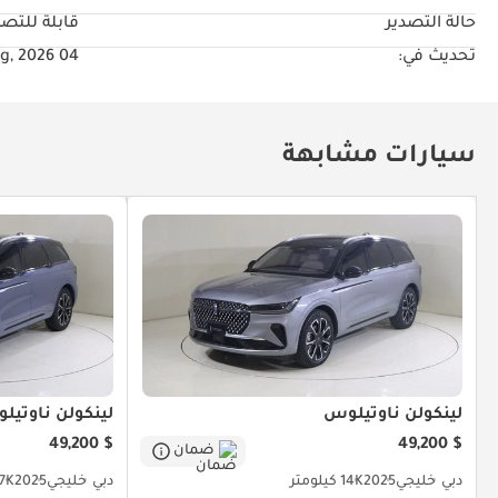
حالة التصدير
قابلة للتصد
تحديث في:
04 Aug, 2026
سيارات مشابهة
لينكولن ناوتيلوس
لينكولن ناوتيل
$ 49,200
$ 49,200
ضمان
دبي
خليجي
2025
14K كيلومتر
دبي
خليجي
2025
15.7K 