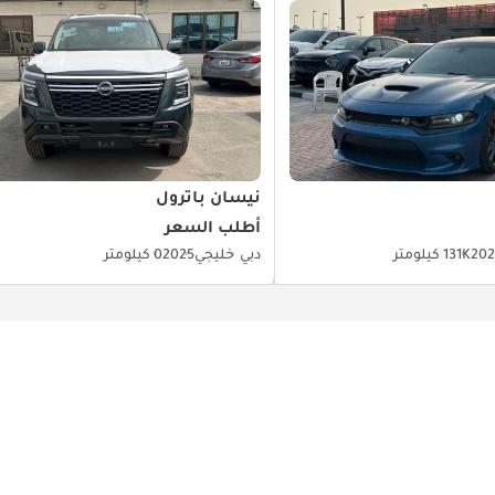
نيسان باترول
أطلب السعر
20
131K كيلومتر
دبي
خليجي
2025
0 كيلومتر