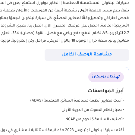
سيارات لينكولن المستعملة المعتمدة | الطاير موتورز. استمتع بعروض استثن
فحص احترافي وتجهيز وفقًا لمعايير المصنّع. كل سيارة لينكولن مُجهزة بعناية ف
الأمريكية الخالدة. احصل على عرضك الحصري الآن، اتصل بنا. تطبق الشروط والأحك
مشاهدة الوصف الكامل
كشف الاقتراب، وتلاشي إضاءة مميزة) مع إضاءة محيطية، نظام تعليق متك
ذكاء دوبيكارز
أبرز المواصفات
•
أحدث معايير أنظمة مساعدة السائق المتقدمة (ADAS)
•
معيار نظام الصوت من الدرجة الأولى
•
تصنيف السلامة 5 نجوم من NCAP
تُقدّم سيارة لينكولن نوتيلوس 2023 هذه قيمة است