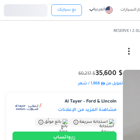
تسجيل دخول
العربية
ار السيارات
بع سيارتك
$ 35,600
$ 60,217
تمويل من
1,868
/ شهر
Al Tayer - Ford & Lincoln
مشاهدة المزيد من الإعلانات
استجابة سريعة
بائع موثّق
واتساب