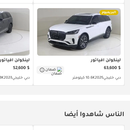
البريميوم
لينكولن أفياتور
لينكولن أفياتور
$ 52,600
$ 63,600
ضمان
دبي
خليجي
2025
10.6K كيلومتر
دبي
خليجي
2023
24.8K 
الناس شاهدوا أيضا