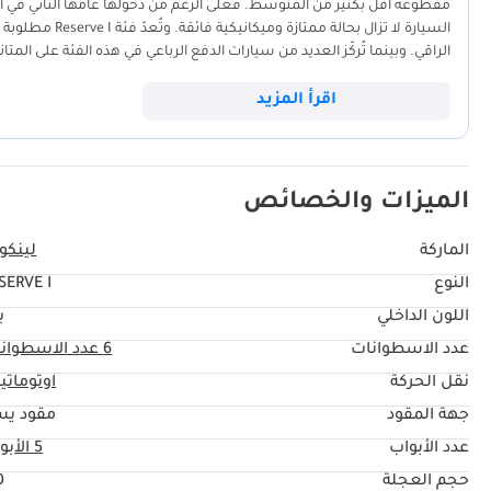
كهربائياً بنسبة 60/40 مع نظام Easy Fold®، ح
السيارة لا تزال
الراقي. وبينما تُركّز العديد من سيارات الدفع الرباعي في هذه الفئة على الم
تلقائية، نظام كشف النقطة العمياء مع تنبيه حركة المرور الخلفية، مثبت س
الطرق السريعة الطويلة، مثل الرحلات اليومية بين دبي وأبوظبي. ويُعدّ اللون الأ
المشاة، تحذير من الاصطدام الأمامي، كاميرا خلفية مع غسالة. ______________
يُضفي عليها جاذبيةً رائعة دون المساس بصورتها المرموقة. بالنسبة للمشتر
اقرأ المزيد
الجمع بين المواصفات الإقليمية ومحرك V6 القوي يجعلها خيارًا قويًا وموثوقًا به للتنقل داخل المدينة والسفر عبر الحدود.
الميزات والخصائص
ضغط الإطارات (TPMS).
الماركة
لينكو
النوع
SERVE I
اللون الداخلي
ب
عدد الاسطوانات
6
عدد الاسطوان
نقل الحركة
اوتوماتي
جهة المقود
مقود يس
عدد الأبواب
5 الأبواب
حجم العجلة
"