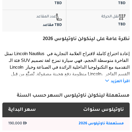
TBD
TBD
نقل الحركة
عدد المقاعد
TBD
TBD مقاعد
نظرة عامة على لينكولن ناوتيلوس 2026
تمثل Lincoln Nautilus إعادة اختراع كاملة لاقتراح العلامة التجارية في 
فئة الـ SUV الفاخرة متوسطة الحجم، فهي سيارة تمزج لغة تصميم 
Lincoln التقدمية مع التكنولوجيا الداخلية الرائدة في الصناعة وخيار 
منظومة دفع هجينة مصقولة. تُصنَّع من قِبل Lincoln، القسم الفاخر 
لشركة Ford Motor Company الذي يقع مقره في مدينة Dearborn 
اقرأ المزيد
بولاية Michigan في الولايات المتحدة، حلت Nautilus محل MKX طويلة 
العمر في عام 2019 وأُعيد تصميمها بالكامل من الأساس في عام 2024 
مستعملة لينكولن ناوتيلوس السعر حسب السنة
على منصة الدفع الأمامي C2 التي تقع تحت العديد من منتجات Ford 
الحديثة الأكثر إنجازاً. مُتاحة بهيئة SUV بخمسة أبواب مع مقاعد لخمسة، 
ناوتيلوس سنوات
سعر البداية
تقدم 2026 Lincoln Nautilus أكثر إصدارات الطراز إنجازاً حتى الآن، 
بمحرك توربيني بسعة 2.0 لتر، ومنظومة دفع هجينة متاحة، ودفع رباعي 
مستعملة ناوتيلوس 2026
190,000
ذكي عبر الفئات الأعلى. مع شاشتها البانورامية الدراماتيكية بعرض 