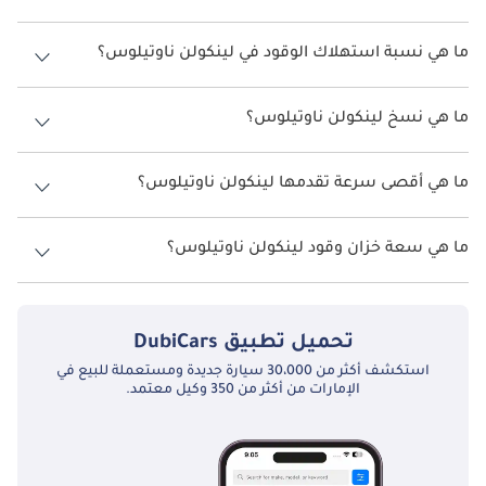
ناقل الحركة ومنظومة الدفع في 2026 Lincoln Nautilus
لينكولن ناوتيلوس لهذه السنة في الإمارات هو TBD.
تقرن Lincoln Nautilus محركها التوربيني بناقل حركة أوتوماتيكي 
ما هي نسبة استهلاك الوقود في لينكولن ناوتيلوس؟
بثماني سرعات مضبوط لنوع التحويل غير الملحوظ الذي يتوقعه مشترو 
اقترحت الشركة المصنعة أن تكون نسبة توفير استهلاك الوقود لسيارة
الفخامة. يستخدم متغير الهجين ناقل حركة متغير باستمرار يتم التحكم 
لينكولن ناوتيلوس هو TBD.
ما هي نسخ لينكولن ناوتيلوس؟
به إلكترونياً معايراً ليبدو أكثر خطية وأقل مطاطية من تطبيقات CVT 
النموذجية. في القيادة اليومية، يعطي كلا ناقلي الحركة الأولوية 
نسخ لينكولن ناوتيلوس هي .
للسلاسة والكفاءة، بينما يصقل وضع Excite للقيادة استجابة دواسة 
ما هي أقصى سرعة تقدمها لينكولن ناوتيلوس؟
الوقود ويحتفظ بالتروس لفترة أطول عبر المنعطفات. تشمل الأوضاع 
السرعة القصوى لينكولن ناوتيلوس هي TBD.
الإضافية Normal و Conserve و Slippery و Deep Conditions، يضبط 
ما هي سعة خزان وقود لينكولن ناوتيلوس؟
كل منها خرائط دواسة الوقود وسلوك ناقل الحركة والتحكم بالجاذبية 
لتناسب السطح السائد.
تبلغ سعة خزان الوقود في لينكولن ناوتيلوس TBD.
التخطيط القياسي لمنظومة الدفع هو الدفع الأمامي، مع توفر الدفع 
تحميل تطبيق
DubiCars
الرباعي الذكي عبر التشكيلة وقياسي في فئتي Reserve و Black 
Label. يمكن لنظام AWD نقل عزم الدوران بين المحاور في أجزاء من 
استكشف أكثر من 30،000 سيارة جديدة ومستعملة للبيع في
الإمارات من أكثر من 350 وكيل معتمد.
الثانية بناءً على الجاذبية ومدخلات التوجيه وموقع دواسة الوقود، مما 
يقدم تحكماً متزناً في الطقس السيئ دون المساس باقتصاد الوقود في 
الظروف المعتدلة. التخميد التكيفي متاح في الفئات الأعلى، يصلب أو 
يلين نظام التعليق تلقائياً بناءً على ظروف الطريق واختيار وضع القيادة. 