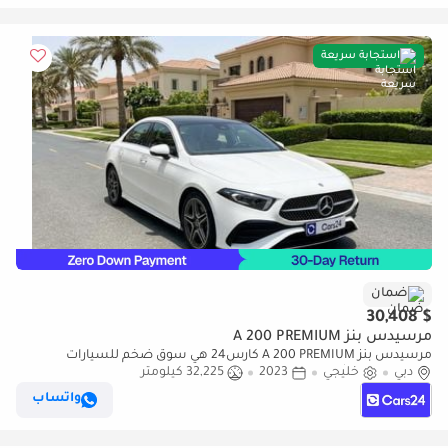
استجابة سريعة
ضمان
$ 30,408
مرسيدس بنز A 200 PREMIUM
مرسيدس بنز A 200 PREMIUM كارس24 هي سوق ضخم للسيارات
دبي
خليجي
2023
32,225 كيلومتر
المستعملة موثوق ومضمون ٪كارس24 هي سوق ضخم للسيارات
المستعملة موثوق ومضمون
واتساب