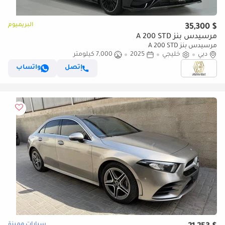
البريميوم
$ 35,300
مرسيدس بنز A 200 STD
مرسيدس بنز A 200 STD
دبي
خليجي
2025
7,000 كيلومتر
إتصل
واتساب
سيارات مميزة