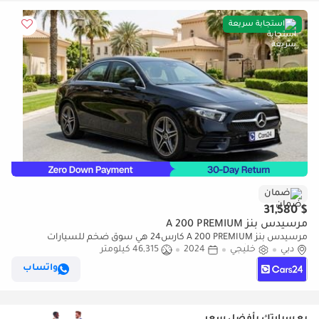
استجابة سريعة
ضمان
$ 31,580
مرسيدس بنز A 200 PREMIUM
مرسيدس بنز A 200 PREMIUM كارس24 هي سوق ضخم للسيارات
دبي
خليجي
2024
46,315 كيلومتر
المستعملة موثوق ومضمون ٪كارس24 هي سوق ضخم للسيارات
المستعملة موثوق ومضمون
واتساب
بع سيارتك بأفضل سعر