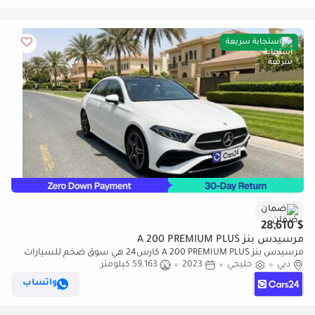
استجابة سريعة
ضمان
$ 28,610
مرسيدس بنز A 200 PREMIUM PLUS
مرسيدس بنز A 200 PREMIUM PLUS كارس24 هي سوق ضخم للسيارات
دبي
خليجي
2023
59,163 كيلومتر
المستعملة موثوق ومضمون ٪كارس24 هي سوق ضخم للسيارات
المستعملة موثوق ومضمون
واتساب