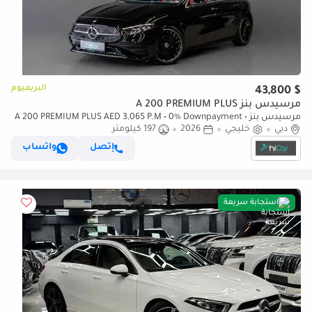
البريميوم
$ 43,800
مرسيدس بنز A 200 PREMIUM PLUS
مرسيدس بنز A 200 PREMIUM PLUS AED 3,065 P.M • 0% Downpayment •
دبي
خليجي
2026
197 كيلومتر
Mercedes-Benz A 200 • Agency Warranty
إتصل
واتساب
استجابة سريعة