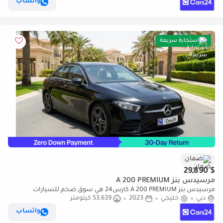
واتساب
استجابة سريعة
ضمان
$ 29,890
مرسيدس بنز A 200 PREMIUM
مرسيدس بنز A 200 PREMIUM كارس24 هي سوق ضخم للسيارات
دبي
خليجي
2023
53,639 كيلومتر
المستعملة موثوق ومضمون ٪كارس24 هي سوق ضخم للسيارات
المستعملة موثوق ومضمون
واتساب