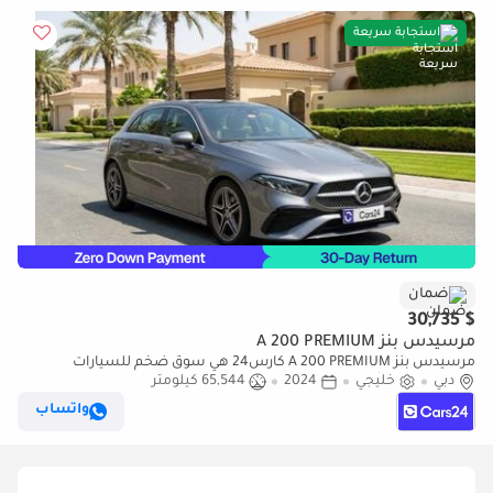
استجابة سريعة
ضمان
$ 30,735
مرسيدس بنز A 200 PREMIUM
مرسيدس بنز A 200 PREMIUM كارس24 هي سوق ضخم للسيارات
دبي
خليجي
2024
65,544 كيلومتر
المستعملة موثوق ومضمون ٪كارس24 هي سوق ضخم للسيارات
المستعملة موثوق ومضمون
واتساب