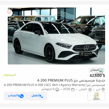
ضمان
البريميوم
$ 42,500
جديدة مرسيدس بنز A 200 PREMIUM PLUS
مرسيدس بنز A 200 PREMIUM PLUS A 200 | GCC 0km | Agency Warranty |
دبي
AMg Package
خليجي
2026
0 كيلومتر
إتصل
واتساب