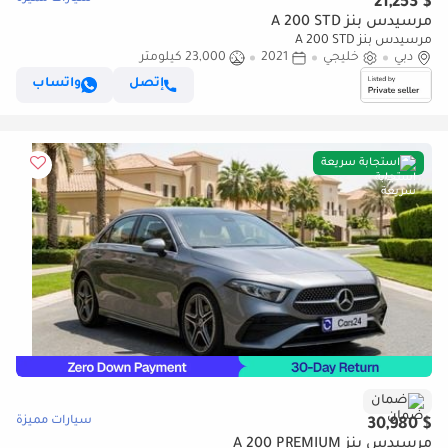
$ 21,253
مرسيدس بنز A 200 STD
مرسيدس بنز A 200 STD
دبي
خليجي
2021
23,000 كيلومتر
إتصل
واتساب
استجابة سريعة
ضمان
سيارات مميزة
$ 30,980
مرسيدس بنز A 200 PREMIUM