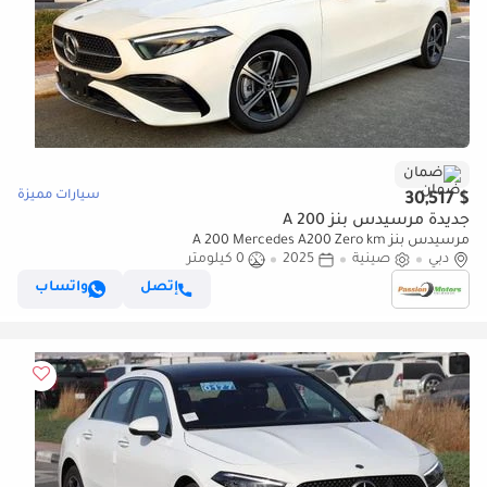
ضمان
سيارات مميزة
$ 30,517
جديدة مرسيدس بنز A 200
مرسيدس بنز A 200 Mercedes A200 Zero km
دبي
صينية
2025
0 كيلومتر
إتصل
واتساب