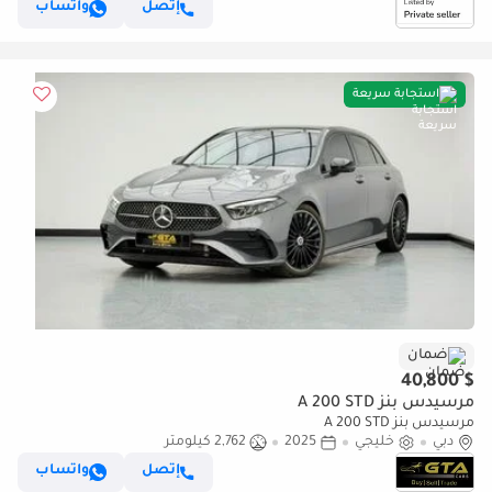
إتصل
واتساب
استجابة سريعة
ضمان
$ 40,800
مرسيدس بنز A 200 STD
مرسيدس بنز A 200 STD
دبي
خليجي
2025
2,762 كيلومتر
إتصل
واتساب