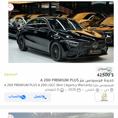
ضمان
البريميوم
$ 42,500
جديدة مرسيدس بنز A 200 PREMIUM PLUS
مرسيدس بنز A 200 PREMIUM PLUS A 200 | GCC 0km | Agency Warranty |
دبي
AMg Package
خليجي
2026
0 كيلومتر
إتصل
واتساب