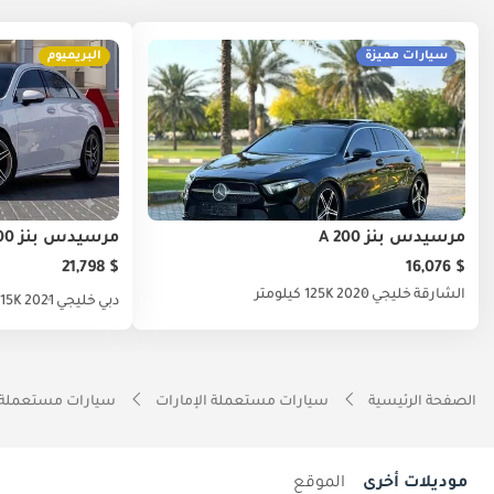
سيارات مميزة
البريميوم
مرسيدس بنز A 200
مرسيدس بنز A 200
$ 21,798
$ 16,076
الشارقة
خليجي
2020
125K كيلومتر
دبي
خليجي
2021
115K كيلوم
الصفحة الرئيسية
سيارات مستعملة الإمارات
سيارات مستعملة 
موديلات أخرى
الموقع