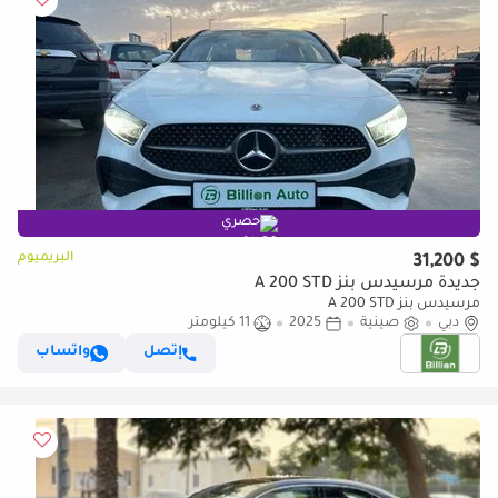
حصري
البريميوم
$ 31,200
جديدة مرسيدس بنز A 200 STD
مرسيدس بنز A 200 STD
دبي
صينية
2025
11 كيلومتر
إتصل
واتساب