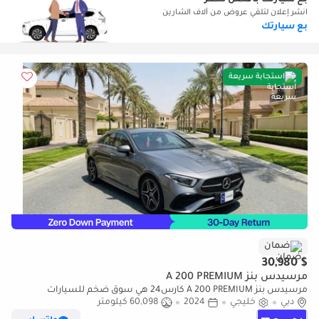
انشر إعلان لتلقي عروض من آلاف الشارين
بع سيارتك
استجابة سريعة
ضمان
$ 30,980
مرسيدس بنز A 200 PREMIUM
مرسيدس بنز A 200 PREMIUM كارس24 هي سوق ضخم للسيارات
دبي
خليجي
2024
60,098 كيلومتر
المستعملة موثوق ومضمون ٪كارس24 هي سوق ضخم للسيارات
المستعملة موثوق ومضمون