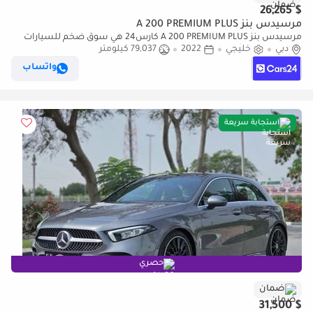
$ 26,265
مرسيدس بنز A 200 PREMIUM PLUS
مرسيدس بنز A 200 PREMIUM PLUS كارس24 هي سوق ضخم للسيارات
دبي
خليجي
2022
79,037 كيلومتر
المستعملة موثوق ومضمون ٪كارس24 هي سوق ضخم للسيارات
المستعملة موثوق ومضمون
واتساب
استجابة سريعة
حصري
ضمان
$ 31,500