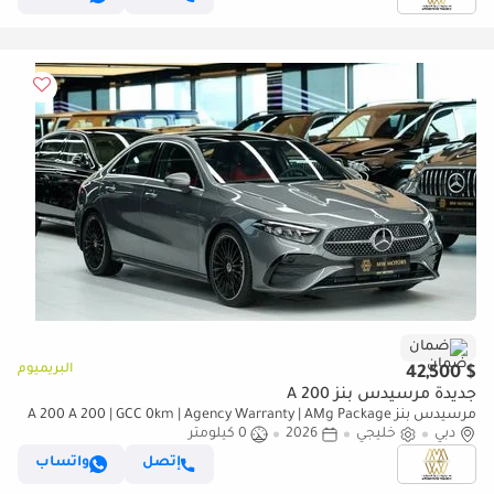
ضمان
البريميوم
$ 42,500
جديدة مرسيدس بنز A 200
مرسيدس بنز A 200 A 200 | GCC 0km | Agency Warranty | AMg Package
دبي
خليجي
2026
0 كيلومتر
إتصل
واتساب