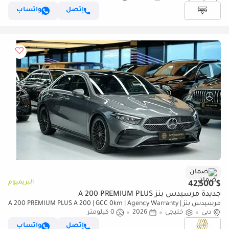
إتصل
واتساب
ضمان
البريميوم
$ 42,500
جديدة مرسيدس بنز A 200 PREMIUM PLUS
مرسيدس بنز A 200 PREMIUM PLUS A 200 | GCC 0km | Agency Warranty |
دبي
AMG Package
خليجي
2026
0 كيلومتر
إتصل
واتساب