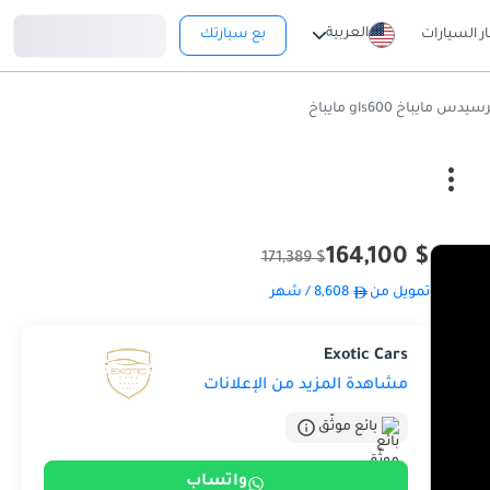
تسجيل دخول
العربية
ار السيارات
بع سيارتك
يدس مايباخ gls600 مايباخ
$ 164,100
$ 171,389
تمويل من
8,608
/ شهر
Exotic Cars
مشاهدة المزيد من الإعلانات
بائع موثّق
واتساب