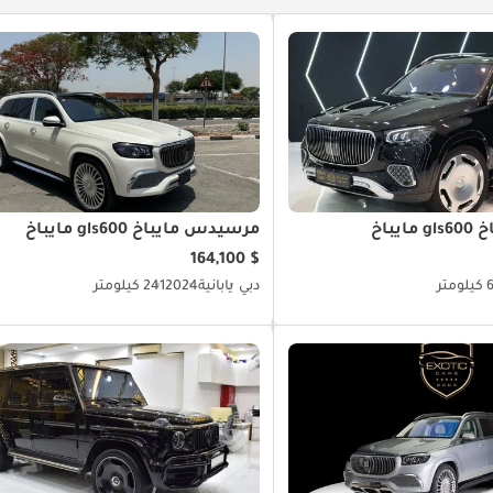
يباخ
مرسيدس مايباخ gls600 مايباخ
$ 164,100
متر
دبي
يابانية
2024
241 كيلومتر