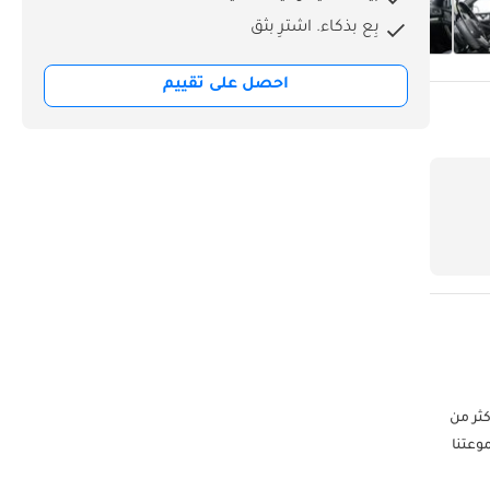
بِع بذكاء. اشترِ بثق
احصل على تقييم
فخر بتقديم أكثر من
موعتنا