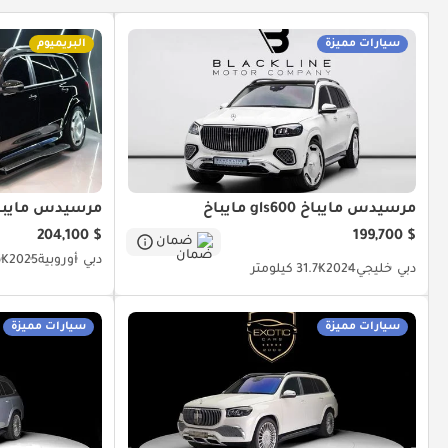
سيارات مميزة
البريميوم
مرسيدس مايباخ gls600 مايباخ
مرسيدس مايباخ gls600 ما
$ 204,100
$ 199,700
ضمان
دبي
أوروبية
2025
6K كيلو
دبي
خليجي
2024
31.7K كيلومتر
سيارات مميزة
سيارات مميزة