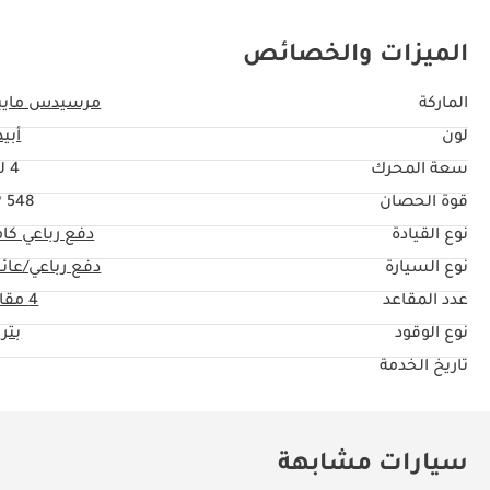
الميزات والخصائص
الماركة
مرسيدس مايب
لون
أبي
سعة المحرك
4 ليتر
قوة الحصان
548 HP
نوع القيادة
دفع رباعي كا
نوع السيارة
دفع رباعي/عائل
عدد المقاعد
4 مقاعد
نوع الوقود
بتر
تاريخ الخدمة
سيارات مشابهة