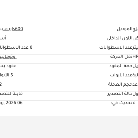
اخ
الموديل
gls600 مايباخ
ض
اللون الداخلي
أسو
عدد الاسطوانات
8
عدد الاسطوانا
نقل الحركة
اوتوماتي
مل
جهة المقود
مقود يس
ية
عدد الأبواب
5 الأبواب
حجم العجلة
2"
ول
حالة التصدير
قابلة للتصد
لا
تحديث في:
06 Aug, 2026