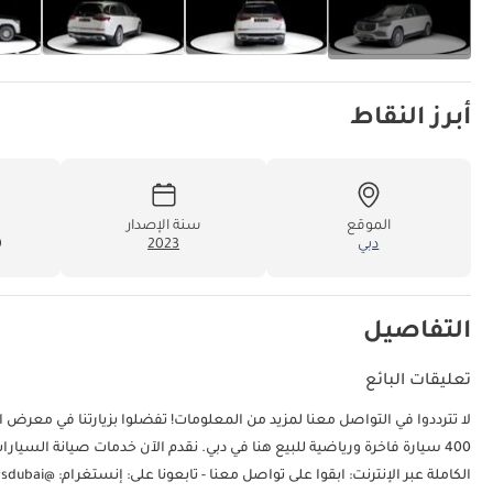
أبرز النقاط
الموقع
سنة الإصدار
دبي
2023
0
التفاصيل
تعليقات البائع
400 سيارة فاخرة ورياضية للبيع هنا في دبي. نقدم الآن خدمات صيانة السيار
الكاملة عبر الإنترنت: ابقوا على تواصل معنا - تابعونا على: إنستغرام: @exoticcarsdubai معرف دبي: 150741-CHYZY