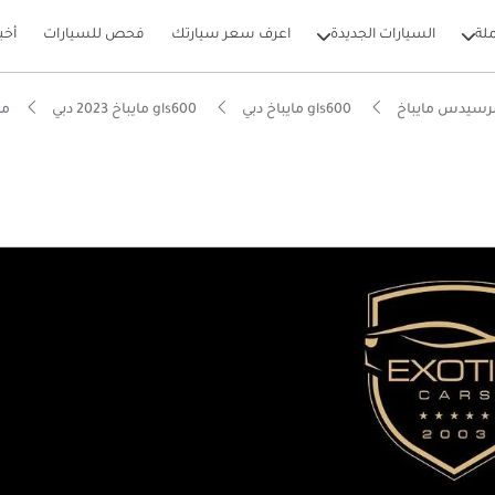
لة
السيارات الجديدة
اعرف سعر سيارتك
فحص للسيارات
أخب
رسيدس مايباخ
gls600 مايباخ دبي
gls600 مايباخ 2023 دبي
مرس