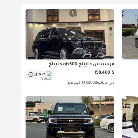
مرسيدس مايباخ gls600 مايباخ
$ 158,400
ضمان
دبي
يابانية
2023
14K كيلومتر