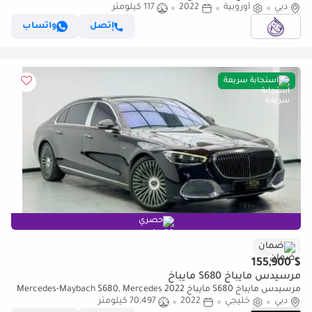
NEW
دبي
أوروبية
2022
117 كيلومتر
إتصل
واتساب
استجابة سريعة
حصري
ضمان
$ 155,900
مرسيدس مايباخ S680 مايباخ
مرسيدس مايباخ S680 مايباخ 2022 Mercedes-Maybach S680, Mercedes
دبي
خليجي
2022
Warranty+Full Service History, GCC Specs
70,497 كيلومتر