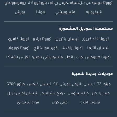
تويوتا
مرسيدس بنز
نسيام
لكزس
بي ام دبليو
فورد
لاند روفر
هيونداي
شيفروليه
متسوبيشي
هوندا
بورش
مستعملة الموديل المشهورة
تويوتا لاند كروزر
نيسان باترول
تويوتا برادو
تويوتا كامري
نيسان ألتيما
تويوتا راف 4
فورد موستانج
تويوتا كورولا
تويوتا هيلوكس
جيب رانجلر
متسوبيشي باجيرو
لكزس LS 430
موديلات جديدة شعبية
جيتور T2
نيسان باترول
بورش 911
نيسان كيكس
جيتور G700
جيب رانجلر
كيا سيلتوس
دودج تشالينجر
نيسان إكس تريل
تويوتا راف ٤
ميني كوبر
فورد تيريتوري