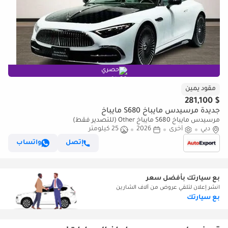
حصري
مقود يمين
$ 281,100
جديدة مرسيدس مايباخ S680 مايباخ
مرسيدس مايباخ S680 مايباخ Other (للتصدير فقط)
دبي
أخرى
2026
25 كيلومتر
إتصل
واتساب
بع سيارتك بأفضل سعر
انشر إعلان لتلقي عروض من آلاف الشارين
بع سيارتك