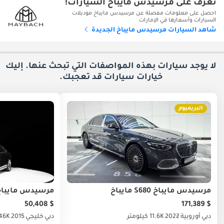
تعرف على مرسيدس مايباخ السيارات!
احصل على معلومات مفصلة عن مرسيدس مايباخ موديلات
السيارات وأسعارها في الإمارات
شاهد السيارات مرسيدس مايباخ الجديدة
لا يوجد سيارات بهذه المواصفات التي تبحث عنها. إليك
خيارات
سيارات قد تعجبك.
البريميوم
مرسيدس مايباخ S680 مايباخ
مرسيدس مايباخ s600 مايب
$ 50,408
$ 171,389
دبي
أوروبية
2022
11.6K كيلومتر
دبي
خليجي
2015
46K كيلومت