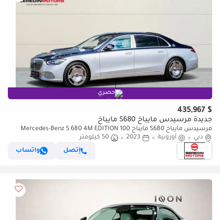
حصري
$ 435,967
جديدة مرسيدس مايباخ S680 مايباخ
مرسيدس مايباخ S680 مايباخ Mercedes-Benz S 680 4M EDITION 100
دبي
أوروبية
LIMITED 1 OF 100 CARS
2023
50 كيلومتر
إتصل
واتساب