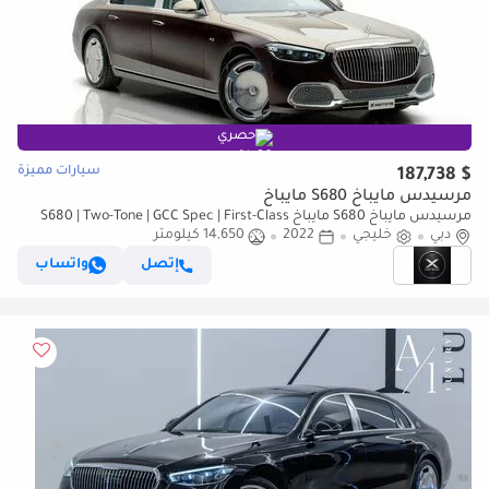
حصري
سيارات مميزة
$ 187,738
مرسيدس مايباخ S680 مايباخ
مرسيدس مايباخ S680 مايباخ S680 | Two-Tone | GCC Spec | First-Class
دبي
Rear Seats
خليجي
2022
14,650 كيلومتر
إتصل
واتساب