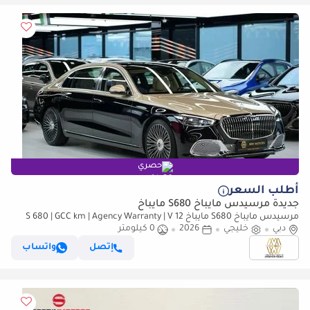
حصري
أطلب السعر
جديدة مرسيدس مايباخ S680 مايباخ
مرسيدس مايباخ S680 مايباخ S 680 | GCC km | Agency Warranty | V 12
دبي
خليجي
2026
0 كيلومتر
إتصل
واتساب