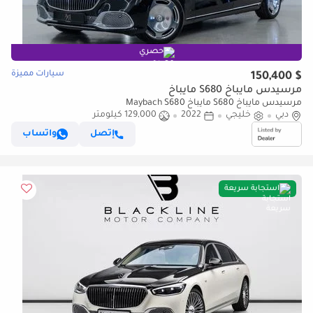
حصري
سيارات مميزة
$ 150,400
مرسيدس مايباخ S680 مايباخ
مرسيدس مايباخ S680 مايباخ Maybach S680
دبي
خليجي
2022
129,000 كيلومتر
إتصل
واتساب
استجابة سريعة