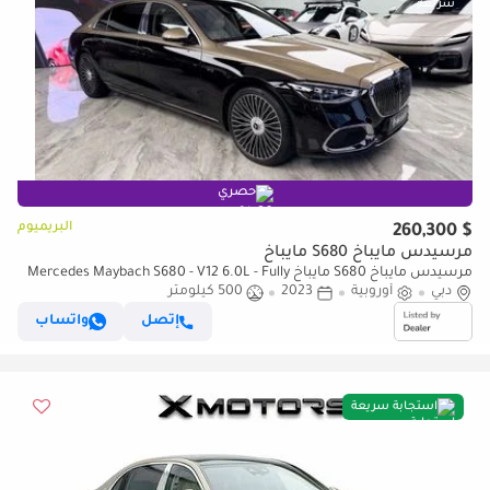
حصري
البريميوم
$ 260,300
مرسيدس مايباخ S680 مايباخ
مرسيدس مايباخ S680 مايباخ Mercedes Maybach S680 - V12 6.0L - Fully
دبي
Luxury - 2023
أوروبية
2023
500 كيلومتر
إتصل
واتساب
استجابة سريعة