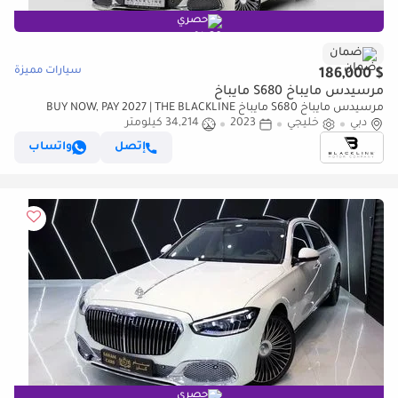
حصري
ضمان
سيارات مميزة
$ 186,000
مرسيدس مايباخ S680 مايباخ
مرسيدس مايباخ S680 مايباخ BUY NOW, PAY 2027 | THE BLACKLINE
دبي
خليجي
2023
34,214 كيلومتر
STANDARD | 2027 Mercedes Warranty + Service Contract, Low KMs, GCC
إتصل
واتساب
حصري