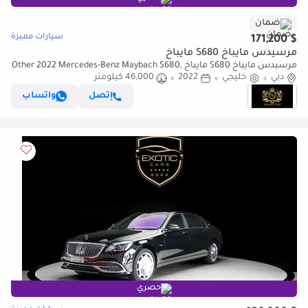
ضمان
سيارات مميزة
$ 171,200
مرسيدس مايباخ S680 مايباخ
مرسيدس مايباخ S680 مايباخ Other 2022 Mercedes-Benz Maybach S680,
دبي
خليجي
2022
46,000 كيلومتر
Executive Rear Seat Package, EMC Warranty + Service!!
إتصل
واتساب
حصري