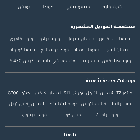
شيفروليه
متسوبيشي
هوندا
بورش
مستعملة الموديل المشهورة
تويوتا لاند كروزر
نيسان باترول
تويوتا برادو
تويوتا كامري
نيسان ألتيما
تويوتا راف 4
فورد موستانج
تويوتا كورولا
تويوتا هيلوكس
جيب رانجلر
متسوبيشي باجيرو
لكزس LS 430
موديلات جديدة شعبية
جيتور T2
نيسان باترول
بورش 911
نيسان كيكس
جيتور G700
جيب رانجلر
كيا سيلتوس
دودج تشالينجر
نيسان إكس تريل
تويوتا راف ٤
ميني كوبر
فورد تيريتوري
تابعنا