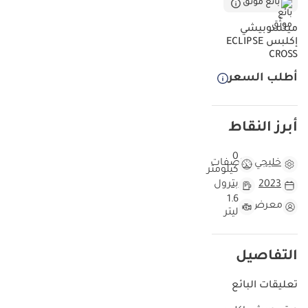
بائع موثّق
ميتسوبيشي
إكلبس ECLIPSE
CROSS
أطلب السعر
أبرز النقاط
0
خليجي
مواصفات
كيلومتر
2023
بترول
1.6
معرض
ليتر
التفاصيل
تعليقات البائع