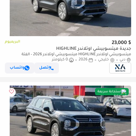
البريميوم
$ 23,000
جديدة ميتسوبيشي آوتلاندر HIGHLINE
ميتسوبيشي آوتلاندر HIGHLINE ميتسوبيشي أوتلاندر 2026 – الفئة
دبي
خليجي
2026
0 كيلومتر
المتوسطة (G05) 2.5 لتر | SUV بسبعة مقاعد | مواصفات الخليج | (للتصدير
فقط)
إتصل
واتساب
استجابة سريعة