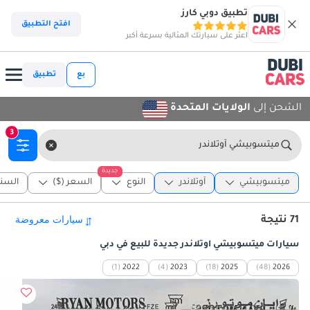
تطبيق دوبي كارز
افتح التطبيق
اعثر على سيارتك المثالية بسرعة أكبر
بع
تطبيق
الشحن إلى
الولايات المتحدة
3
ميتسوبيشي آوتلاندر
جديدة
ميتسوبيشي
آوتلاندر
النوع
السعر ($)
السنة
71 نتيجة
سيارات ميتسوبيشي آوتلاندر جديدة للبيع في دبي
(1)
2022
(4)
2023
(18)
2025
(48)
2026