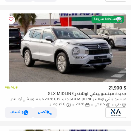
استجابة سريعة
البريميوم
$ 21,900
جديدة ميتسوبيشي آوتلاندر GLX MIDLINE
ميتسوبيشي آوتلاندر GLX MIDLINE جديد كلياً 2026 ميتسوبيشي أوتلاندر
دبي
هاي لاين (GO3) 2.5 لتر | SUV بـ 7 مقاعد | مواصفات GCC (للتصدير فقط)
خليجي
2026
0 كيلومتر
إتصل
واتساب