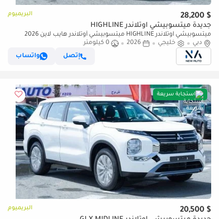
البريميوم
$ 28,200
جديدة ميتسوبيشي آوتلاندر HIGHLINE
ميتسوبيشي آوتلاندر HIGHLINE ميتسوبيشي أوتلاندر هايب لاين 2026
(G06) – جديد كليًا 2.5 لتر | SUV بـ 7 مقاعد | مواصفات ال (للتصدير فقط)
دبي
خليجي
2026
0 كيلومتر
إتصل
واتساب
استجابة سريعة
البريميوم
$ 20,500