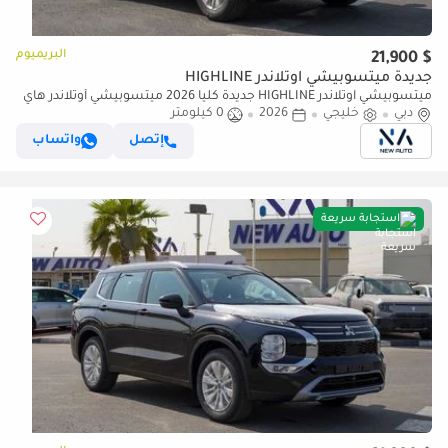
البريميوم
$ 21,900
جديدة ميتسوبيشي آوتلاندر HIGHLINE
ميتسوبيشي آوتلاندر HIGHLINE جديدة كلياً 2026 ميتسوبيشي أوتلاندر هاي
لاين (G03) 2.5 لتر | SUV 7 مقاعد | مواصفات الخليج | (للتصدير فقط)
دبي
خليجي
2026
0 كيلومتر
إتصل
واتساب
استجابة سريعة