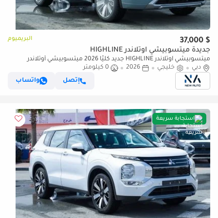
البريميوم
$ 37,000
جديدة ميتسوبيشي آوتلاندر HIGHLINE
ميتسوبيشي آوتلاندر HIGHLINE جديد كليًا 2026 ميتسوبيشي أوتلاندر
دبي
بريميوم (G09) 2.5 لتر | 7 مقاعد | SUV | مواصفات الخليج (للتصدير فقط)
خليجي
2026
0 كيلومتر
إتصل
واتساب
استجابة سريعة