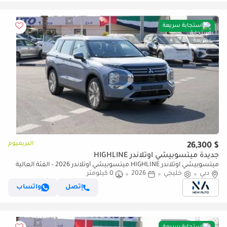
استجابة سريعة
البريميوم
$ 26,300
جديدة ميتسوبيشي آوتلاندر HIGHLINE
ميتسوبيشي آوتلاندر HIGHLINE ميتسوبيشي أوتلاندر 2026 – الفئة العالية
(G06) 2.5 لتر | SUV بسبعة مقاعد | مواصفات الخليج | (للتصدير فقط)
دبي
خليجي
2026
0 كيلومتر
إتصل
واتساب