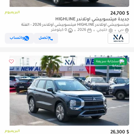
البريميوم
$ 24,700
جديدة ميتسوبيشي آوتلاندر HIGHLINE
ميتسوبيشي آوتلاندر HIGHLINE ميتسوبيشي أوتلاندر 2026 – الفئة
دبي
خليجي
2026
0 كيلومتر
المتوسطة (G05) 2.5 لتر | SUV بسبعة مقاعد | مواصفات الخليج | (للتصدير
فقط)
إتصل
واتساب
استجابة سريعة
البريميوم
$ 26,300