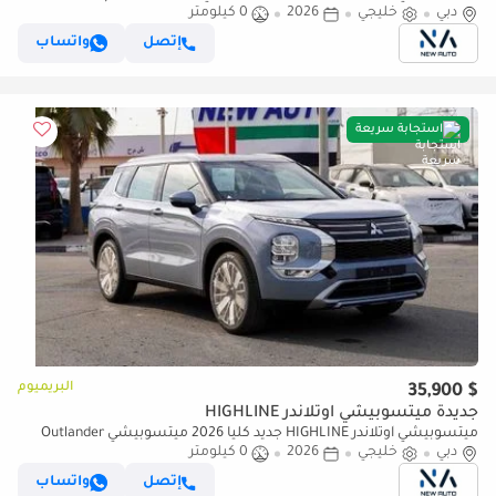
2.5 لتر | SUV بسبعة مقاعد | مواصفات الخليج | للتصدير (للتصدير فقط)
دبي
خليجي
2026
0 كيلومتر
إتصل
واتساب
استجابة سريعة
البريميوم
$ 35,900
جديدة ميتسوبيشي آوتلاندر HIGHLINE
ميتسوبيشي آوتلاندر HIGHLINE جديد كلياً 2026 ميتسوبيشي Outlander
دبي
خليجي
2026
0 كيلومتر
Premium (G08) محرك 2.5 لتر 7 مقاعد SUV – خليجي | للتصدي (للتصدير
فقط)
إتصل
واتساب