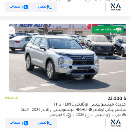
إتصل
واتساب
استجابة سريعة
البريميوم
$ 23,000
جديدة ميتسوبيشي آوتلاندر HIGHLINE
ميتسوبيشي آوتلاندر HIGHLINE ميتسوبيشي أوتلاندر 2026 – الفئة
دبي
خليجي
2026
0 كيلومتر
المتوسطة (G05) 2.5 لتر | SUV بسبعة مقاعد | مواصفات الخليج | (للتصدير
فقط)
إتصل
واتساب