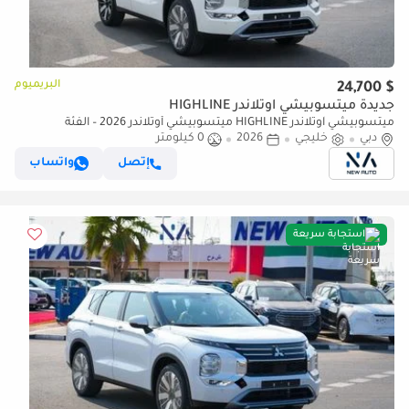
البريميوم
$ 24,700
جديدة ميتسوبيشي آوتلاندر HIGHLINE
ميتسوبيشي آوتلاندر HIGHLINE ميتسوبيشي أوتلاندر 2026 – الفئة
دبي
خليجي
2026
0 كيلومتر
المتوسطة (G05) 2.5 لتر | SUV بسبعة مقاعد | مواصفات الخليج | (للتصدير
فقط)
إتصل
واتساب
استجابة سريعة