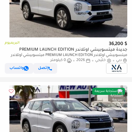
البريميوم
$ 36,200
جديدة ميتسوبيشي آوتلاندر PREMIUM LAUNCH EDITION
ميتسوبيشي آوتلاندر PREMIUM LAUNCH EDITION ميتسوبيشي أوتلاندر
2026 جديدة كلياً – بريميوم (G08) 2.5 لتر | 7 ركاب | مواصف (للتصدير فقط)
دبي
خليجي
2026
0 كيلومتر
إتصل
واتساب
استجابة سريعة