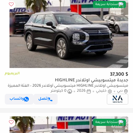
استجابة سريعة
البريميوم
$ 37,300
جديدة ميتسوبيشي آوتلاندر HIGHLINE
ميتسوبيشي آوتلاندر HIGHLINE ميتسوبيشي أوتلاندر 2026 – الفئة المميزة
(G09) 2.5 لتر | SUV بسبعة مقاعد | مواصفات الخليج | (للتصدير فقط)
دبي
خليجي
2026
0 كيلومتر
إتصل
واتساب
استجابة سريعة