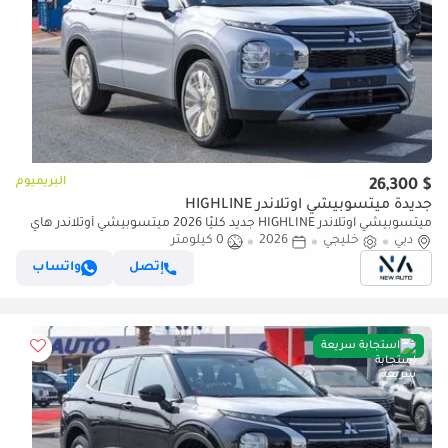
البريميوم
$ 26,300
جديدة ميتسوبيشي آوتلاندر HIGHLINE
ميتسوبيشي آوتلاندر HIGHLINE جديد كليًا 2026 ميتسوبيشي أوتلاندر هاي
لاين (G06) 2.5 لتر | 7 مقاعد | SUV | مواصفات الخليج (للتصدير فقط)
دبي
خليجي
2026
0 كيلومتر
إتصل
واتساب
استجابة سريعة