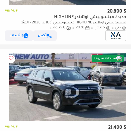
البريميوم
$ 20,800
جديدة ميتسوبيشي آوتلاندر HIGHLINE
ميتسوبيشي آوتلاندر HIGHLINE ميتسوبيشي أوتلاندر 2026 – الفئة
دبي
خليجي
2026
0 كيلومتر
المتوسطة (G12) 2.5 لتر | SUV بسبعة مقاعد | مواصفات الخليج | (للتصدير
فقط)
إتصل
واتساب
استجابة سريعة
البريميوم
$ 21,400