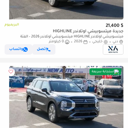
البريميوم
$ 21,400
جديدة ميتسوبيشي آوتلاندر HIGHLINE
ميتسوبيشي آوتلاندر HIGHLINE ميتسوبيشي أوتلاندر 2026 – الفئة
دبي
خليجي
2026
0 كيلومتر
المتوسطة (G12) 2.5 لتر | SUV بسبعة مقاعد | مواصفات الخليج | (للتصدير
فقط)
إتصل
واتساب
استجابة سريعة