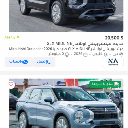
البريميوم
$ 20,500
جديدة ميتسوبيشي آوتلاندر GLX MIDLINE
ميتسوبيشي آوتلاندر GLX MIDLINE جديد كلياً 2026 Mitsubishi Outlander
دبي
خليجي
High Line (G10) 2.5L 7-ركاب SUV مواصفات الخليج (للتصدير فقط)
2026
0 كيلومتر
إتصل
واتساب
استجابة سريعة