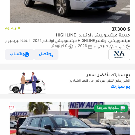
البريميوم
$ 37,300
جديدة ميتسوبيشي آوتلاندر HIGHLINE
ميتسوبيشي آوتلاندر HIGHLINE ميتسوبيشي أوتلاندر 2026 – الفئة البريميوم
(G09) 2.5 لتر | SUV بسبعة مقاعد | مواصفات الخليج (للتصدير فقط)
دبي
خليجي
2026
0 كيلومتر
إتصل
واتساب
بع سيارتك بأفضل سعر
انشر إعلان لتلقي عروض من آلاف الشارين
بع سيارتك
استجابة سريعة