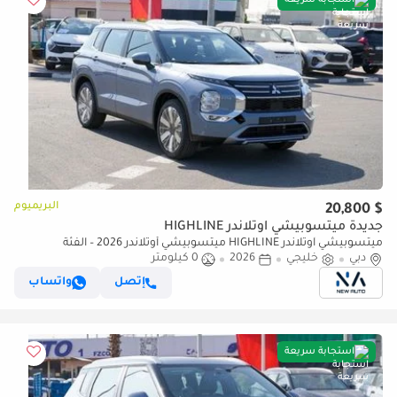
استجابة سريعة
البريميوم
$ 20,800
جديدة ميتسوبيشي آوتلاندر HIGHLINE
ميتسوبيشي آوتلاندر HIGHLINE ميتسوبيشي أوتلاندر 2026 – الفئة
دبي
خليجي
2026
0 كيلومتر
المتوسطة (G12) 2.5 لتر | SUV بسبعة مقاعد | مواصفات الخليج | (للتصدير
فقط)
إتصل
واتساب
استجابة سريعة