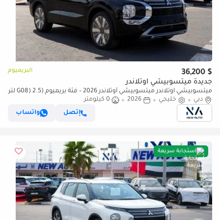
البريميوم
$ 36,200
جديدة ميتسوبيشي آوتلاندر
ميتسوبيشي آوتلاندر ميتسوبيشي أوتلاندر 2026 – فئة بريميوم (G08) 2.5 لتر
| SUV بسبعة مقاعد | مواصفات الخليج | للتصدير فقط (للتصدير فقط)
دبي
خليجي
2026
0 كيلومتر
إتصل
واتساب
استجابة سريعة