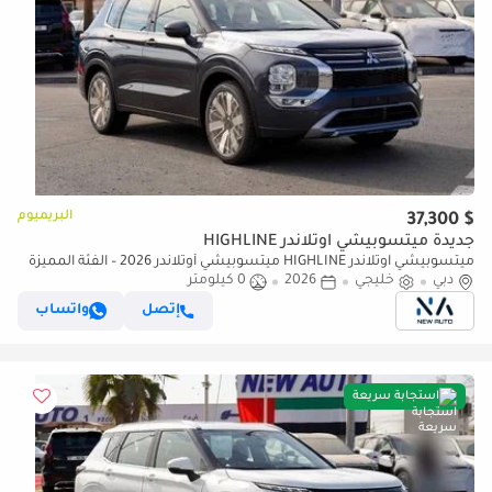
البريميوم
$ 37,300
جديدة ميتسوبيشي آوتلاندر HIGHLINE
ميتسوبيشي آوتلاندر HIGHLINE ميتسوبيشي أوتلاندر 2026 – الفئة المميزة
(G09) 2.5 لتر | SUV بسبعة مقاعد | مواصفات الخليج | (للتصدير فقط)
دبي
خليجي
2026
0 كيلومتر
إتصل
واتساب
استجابة سريعة