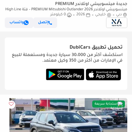
جديدة ميتسوبيشي آوتلاندر PREMIUM
ميتسوبيشي آوتلاندر PREMIUM Mitsubishi Outlander 2026 – فئة High Line
(G06) محرك 2.5 لتر – SUV – مواصفات خليجية – جاهزة (للتصدير فقط)
دبي
خليجي
2026
0 كيلومتر
إتصل
واتساب
تحميل تطبيق
DubiCars
استكشف أكثر من 30،000 سيارة جديدة ومستعملة للبيع
في الإمارات من أكثر من 350 وكيل معتمد.
استجابة سريعة