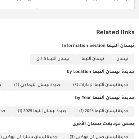
قياسي، مما يجعلها واحدةً من أكثر السيارات أمانًا في فئتها السعرية.
متوسطة
الحجم.
الخلاصة
للمشتري الذي يرغب في راحة البال التي توفرها السيارة الجديدة، ولكنه
يفضل في الوقت نفسه قيمة شراء سيارة مستعملة ذكية، تُعدّ فئة SL
Related links
هذه، التي قطعت مسافة التوصيل فقط، الخيار الأمثل. فهي تجمع بين
أفضل تقنيات نيسان وموثوقيتها الإقليمية، بلونٍ مميز يلفت الأنظار.
نيسان ألتيما Information Section
تم إنشاء هذه الإحصاءات بواسطة الذكاء الاصطناعي اعتماداً على بيانات
نيسان
نيسان ألتيما
نيسان ألتيما 2.5 ق
خبراء السوق. يُرجى دائماً فحص السيارة قبل الشراء.
جديدة نيسان ألتيما by Location
جديدة نيسان ألتيما الإمارات
(3)
جديدة نيسان ألتيما دبي
(2)
ج
جديدة نيسان ألتيما by Year
جديدة نيسان ألتيما 2023
(1)
جديدة نيسان ألتيما 2025
(1)
جديد
بعض موديلات نيسان الأخرى
جديدة نيسان صني في أبوظبي
(3)
جديدة نيسان سنترا في أبوظبي
(29)