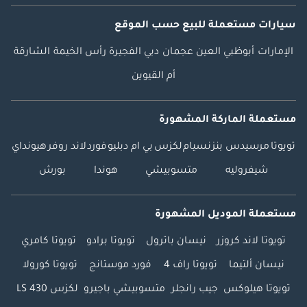
سيارات مستعملة
للبيع
حسب الموقع
الإمارات
أبوظبي
العين
عجمان
دبي
الفجيرة
رأس الخيمة
الشارقة
أم القيوين
مستعملة الماركة المشهورة
تويوتا
مرسيدس بنز
نسيام
لكزس
بي ام دبليو
فورد
لاند روفر
هيونداي
شيفروليه
متسوبيشي
هوندا
بورش
مستعملة الموديل المشهورة
تويوتا لاند كروزر
نيسان باترول
تويوتا برادو
تويوتا كامري
نيسان ألتيما
تويوتا راف 4
فورد موستانج
تويوتا كورولا
تويوتا هيلوكس
جيب رانجلر
متسوبيشي باجيرو
لكزس LS 430