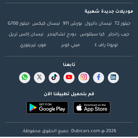
موديلات جديدة شعبية
جيتور T2
نيسان باترول
بورش 911
نيسان كيكس
جيتور G700
جيب رانجلر
كيا سيلتوس
دودج تشالينجر
نيسان إكس تريل
تويوتا راف ٤
ميني كوبر
فورد تيريتوري
تابعنا
قم بتحميل تطبيقنا الآن
Dubicars.com @ 2026. جميع الحقوق محفوظة.