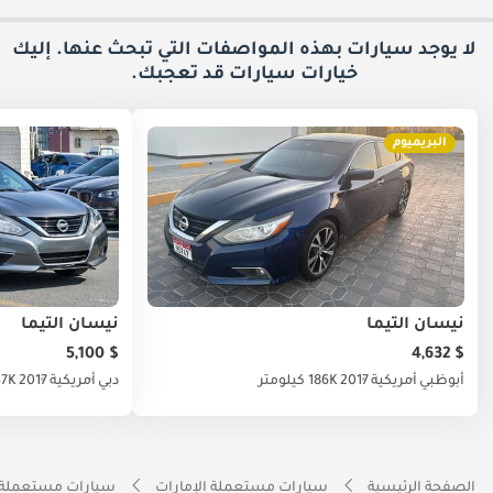
لا يوجد سيارات بهذه المواصفات التي تبحث عنها. إليك
خيارات
سيارات قد تعجبك.
البريميوم
نيسان ألتيما
نيسان ألتيما
$ 5,100
$ 4,632
أبوظبي
أمريكية
2017
186K كيلومتر
دبي
أمريكية
2017
147K كي
الصفحة الرئيسية
سيارات مستعملة الإمارات
سيارات مستعملة 