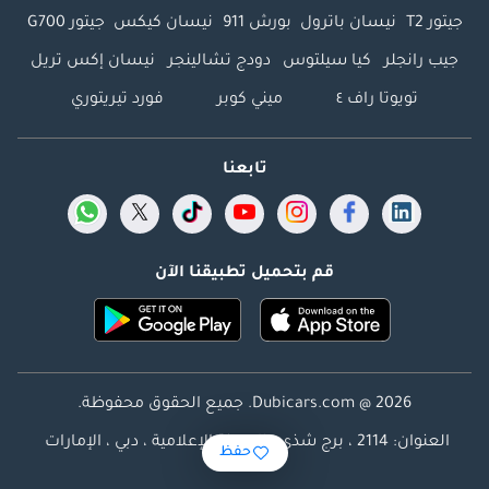
جيتور T2
نيسان باترول
بورش 911
نيسان كيكس
جيتور G700
جيب رانجلر
كيا سيلتوس
دودج تشالينجر
نيسان إكس تريل
تويوتا راف ٤
ميني كوبر
فورد تيريتوري
تابعنا
قم بتحميل تطبيقنا الآن
Dubicars.com @ 2026. جميع الحقوق محفوظة.
العنوان: 2114 ، برج شذى ، المدينة الإعلامية ، دبي ، الإمارات
حفظ