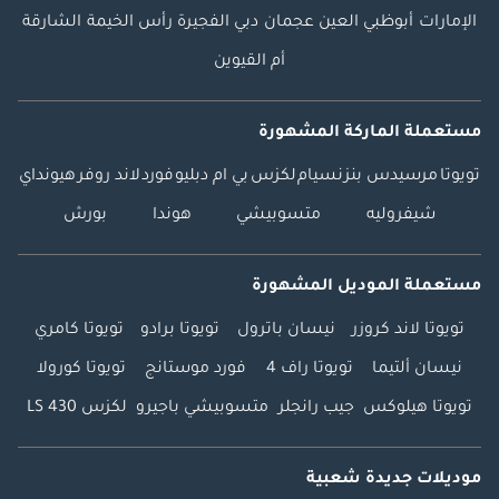
الإمارات
أبوظبي
العين
عجمان
دبي
الفجيرة
رأس الخيمة
الشارقة
أم القيوين
مستعملة الماركة المشهورة
تويوتا
مرسيدس بنز
نسيام
لكزس
بي ام دبليو
فورد
لاند روفر
هيونداي
شيفروليه
متسوبيشي
هوندا
بورش
مستعملة الموديل المشهورة
تويوتا لاند كروزر
نيسان باترول
تويوتا برادو
تويوتا كامري
نيسان ألتيما
تويوتا راف 4
فورد موستانج
تويوتا كورولا
تويوتا هيلوكس
جيب رانجلر
متسوبيشي باجيرو
لكزس LS 430
موديلات جديدة شعبية