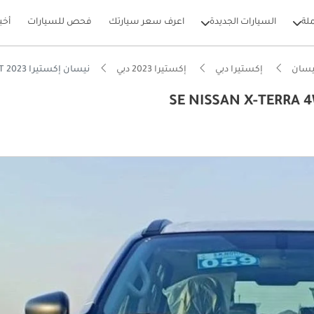
لة
السيارات الجديدة
اعرف سعر سيارتك
فحص للسيارات
أخب
يسان
إكستيرا دبي
إكستيرا 2023 دبي
نيسان إكستيرا SE NISSAN X-TERRA 4WD SE 2.5L V4 7SEATS AT 2023
بيكارز
قيقية للطرق الوعرة
ع في القيمة في الفئة