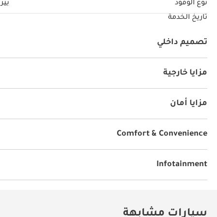
نوع الوقود
بتر
تاريخ الخدمة
تصميم داخلي
يو أس بي
مزايا خارجية
أنوار للضباب
نظام الدخول بدون مفتاح
مزايا أمان
نظام المكابح المانعة للانغلاق ABS
وسائد هوائية
Comfort & Convenience
أجهزة استشعار للركن الخلفي
كاميرا خلفية
Infotainment
توصيل بلوتوث
سيارات مشابهة