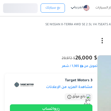
تسجيل دخول
العربية
ار السيارات
بع سيارتك
$ 26,000
$ 29,972
تمويل من
1,365
/ شهر
Target Motors 3
مشاهدة المزيد من الإعلانات
بائع موثّق
واتساب