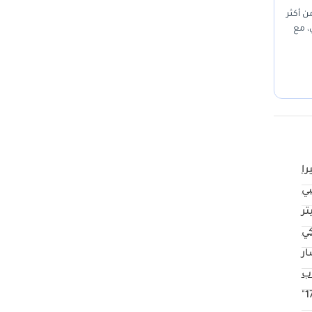
من أكثر
، مع
هذه هي
را
ي
كي
ار
17