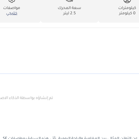
كيلومترات
سعة المحرك
مواصفات
0 كيلومتر
2.5 ليتر
خليجي
تم إنشاؤه بواسطة الذكاء الا
تعد Nissan X Terra 2023 بمثابة الخيار الأمثل للعائلات في الخليج التي تبحث عن التوازن المثالي بين المغامرة والراحة اليومية. تأتي هذه السيارة بمواصفات SE