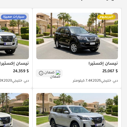
البريميوم
سيارات مميزة
نيسان إكستيرا
نيسان إكستيرا
$ 24,359
$ 25,067
ضمان
دبي
خليجي
2025
7.4K كيلومتر
دبي
خليجي
2023
55.2K 