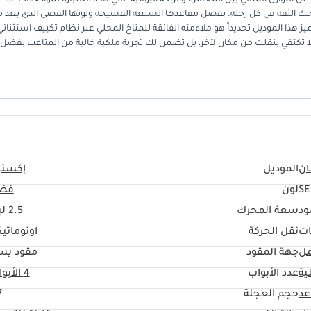
ونظام دفع رباعي ذكي يمنحك الثقة في كل رحلة. بفضل مقاعدها السبعة الفسيحة ولونها الفضي الذي يعد 
يميز هذا الموديل تحديداً هو ملاءمته الفائقة للمناخ المحلي عبر نظام تكييف استثنائي
لا تكتفي بنقلك من مكان لآخر، بل تضمن لك تجربة ملكية خالية من المتاعب بفضل
ي المنطقة. إذا كنت تبحث عن SUV تجمع بين الحجم العائلي والقدرة على مواجهة التضاريس الرملية دون تكاليف صيانة مرتفعة، ف
ان
الموديل
إكستي
SE
لون
فض
ود
سعة المحرك
2.5 ليتر
ات
نقل الحركة
اوتوماتي
مل
جهة المقود
مقود يس
ية
عدد الأبواب
4 الأبواب
حجم العجلة
"