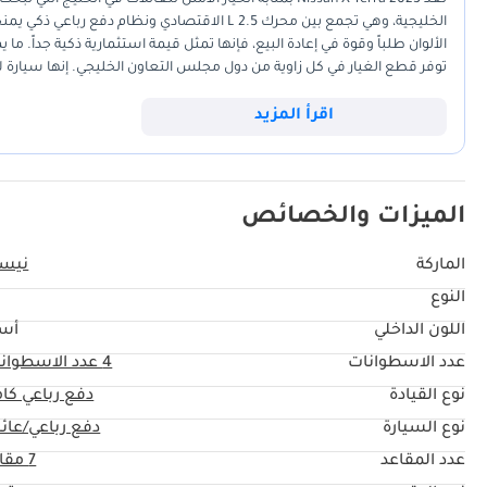
الخليجية، وهي تجمع بين محرك 2.5 L الاقتصادي 
الألوان طلباً وقوة في إعادة البيع، فإنها تمثل قيمة استثمارية ذكية جداً. ما 
توفر قطع الغيار في كل زاوية من دول مجلس التعاون الخليجي. إنها سيارة 
سمعة Nissan الراسخة ف
الفرصة المثالية.
اقرأ المزيد
الميزات والخصائص
الماركة
نيس
النوع
اللون الداخلي
أس
عدد الاسطوانات
4
عدد الاسطوان
نوع القيادة
دفع رباعي كا
نوع السيارة
دفع رباعي/عائل
عدد المقاعد
7 مقاعد