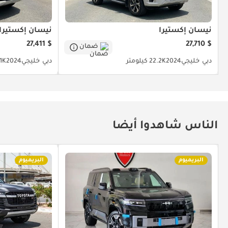
نيسان إكستيرا
نيسان إكستيرا
$ 27,411
$ 27,710
ضمان
دبي
خليجي
2024
22.2K كيلومتر
دبي
خليجي
2024
30.1K
الناس شاهدوا أيضا
البريميوم
البريميوم