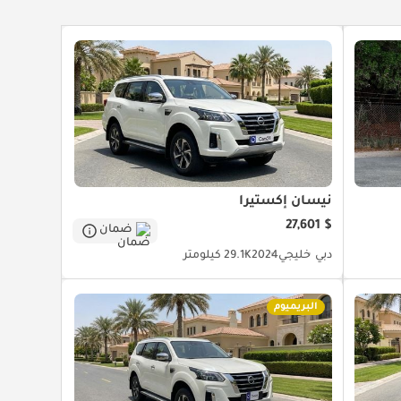
نيسان إكستيرا
$ 27,601
ضمان
دبي
خليجي
2024
29.1K كيلومتر
البريميوم