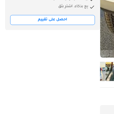
بِع بذكاء. اشترِ بثق
احصل على تقييم