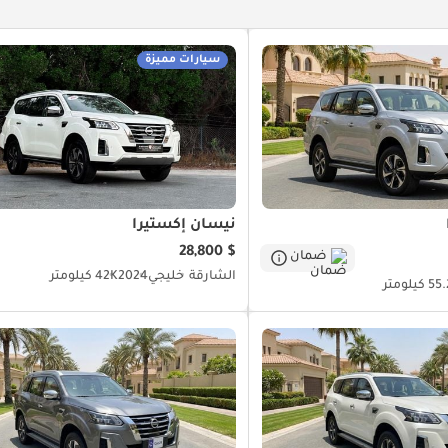
سيارات مميزة
نيسان إكستيرا
$ 28,800
ضمان
الشارقة
خليجي
2024
42K كيلومتر
كيلومتر