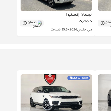
نيسان إكستيرا
$ 27,765
ان
ضمان
دبي
خليجي
2024
35.5K كيلومتر
سيارات مميزة