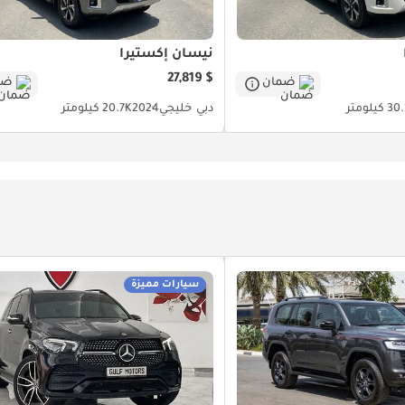
نيسان إكستيرا
$ 27,819
ضمان
ضم
 كيلومتر
دبي
خليجي
2024
20.7K كيلومتر
سيارات مميزة