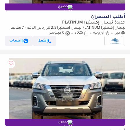
حصري
أطلب السعر
جديدة نيسان إكستيرا PLATINUM
نيسان إكستيرا PLATINUM نيسان اكستيرا 2.5 لتر رباعي الدفع - 7 مقاعد
دبي
أوروبية
(للتصدير فقط) (للتصدير فقط)
2025
0 كيلومتر
إتصل
واتساب
حصري