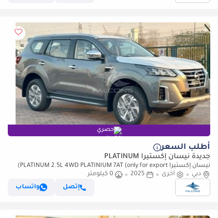
حصري
أطلب السعر
جديدة نيسان إكستيرا PLATINUM
نيسان إكستيرا PLATINUM 2.5L 4WD PLATINIUM 7AT (only for export)
دبي
(للتصدير فقط)
أخرى
2025
0 كيلومتر
إتصل
واتساب