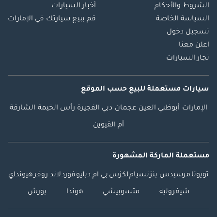
الشروط والأحكام
أخبار السيارات
السياسة الخاصة
قم ببيع سيارتك في الإمارات
تسجيل دخول
اعلن معنا
تجار السيارات
سيارات مستعملة
للبيع
حسب الموقع
الإمارات
أبوظبي
العين
عجمان
دبي
الفجيرة
رأس الخيمة
الشارقة
أم القيوين
مستعملة الماركة المشهورة
تويوتا
مرسيدس بنز
نسيام
لكزس
بي ام دبليو
فورد
لاند روفر
هيونداي
شيفروليه
متسوبيشي
هوندا
بورش