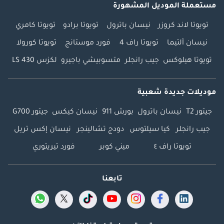
مستعملة الموديل المشهورة
تويوتا لاند كروزر
نيسان باترول
تويوتا برادو
تويوتا كامري
نيسان ألتيما
تويوتا راف 4
فورد موستانج
تويوتا كورولا
تويوتا هيلوكس
جيب رانجلر
متسوبيشي باجيرو
لكزس LS 430
موديلات جديدة شعبية
جيتور T2
نيسان باترول
بورش 911
نيسان كيكس
جيتور G700
جيب رانجلر
كيا سيلتوس
دودج تشالينجر
نيسان إكس تريل
تويوتا راف ٤
ميني كوبر
فورد تيريتوري
تابعنا