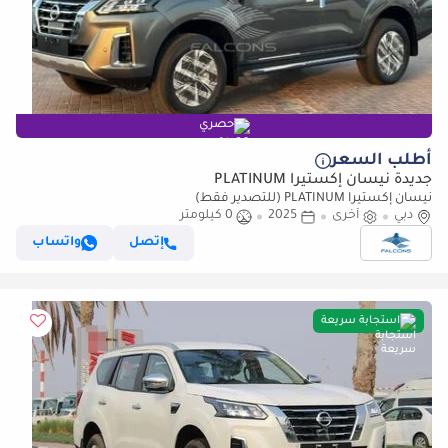
حصري
أطلب السعر
جديدة نيسان إكستيرا PLATINUM
نيسان إكستيرا PLATINUM (للتصدير فقط)
دبي
أخرى
2025
0 كيلومتر
إتصل
واتساب
استجابة سريعة