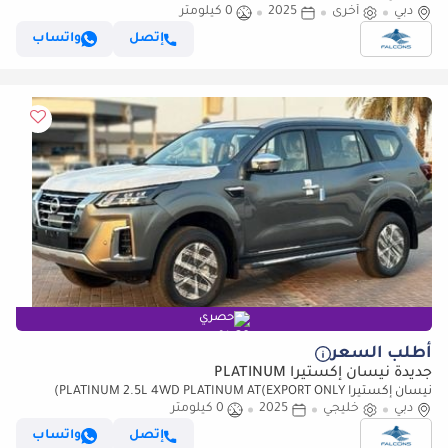
دبي
أخرى
2025 • Petrol • Automatic (للتصدير فقط)
2025
0 كيلومتر
إتصل
واتساب
حصري
أطلب السعر
جديدة نيسان إكستيرا PLATINUM
نيسان إكستيرا PLATINUM 2.5L 4WD PLATINUM AT(EXPORT ONLY)
دبي
(للتصدير فقط)
خليجي
2025
0 كيلومتر
إتصل
واتساب