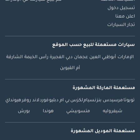
السياسة الخاصة
قم ببيع سيارتك في الإمارات
تسجيل دخول
اعلن معنا
تجار السيارات
سيارات مستعملة
للبيع
حسب الموقع
الإمارات
أبوظبي
العين
عجمان
دبي
الفجيرة
رأس الخيمة
الشارقة
أم القيوين
مستعملة الماركة المشهورة
تويوتا
مرسيدس بنز
نسيام
لكزس
بي ام دبليو
فورد
لاند روفر
هيونداي
شيفروليه
متسوبيشي
هوندا
بورش
مستعملة الموديل المشهورة