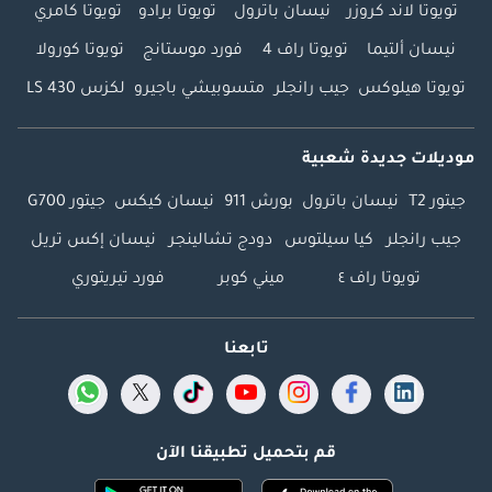
تويوتا لاند كروزر
نيسان باترول
تويوتا برادو
تويوتا كامري
نيسان ألتيما
تويوتا راف 4
فورد موستانج
تويوتا كورولا
تويوتا هيلوكس
جيب رانجلر
متسوبيشي باجيرو
لكزس LS 430
موديلات جديدة شعبية
جيتور T2
نيسان باترول
بورش 911
نيسان كيكس
جيتور G700
جيب رانجلر
كيا سيلتوس
دودج تشالينجر
نيسان إكس تريل
تويوتا راف ٤
ميني كوبر
فورد تيريتوري
تابعنا
قم بتحميل تطبيقنا الآن