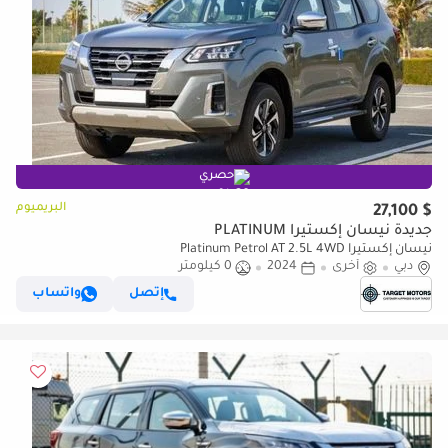
حصري
البريميوم
$ 27,100
جديدة نيسان إكستيرا PLATINUM
نيسان إكستيرا Platinum Petrol AT 2.5L 4WD
دبي
أخرى
2024
0 كيلومتر
إتصل
واتساب