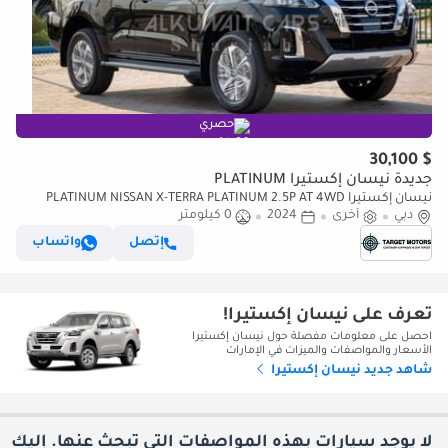
حصري
$ 30,100
جديدة نيسان إكستيرا PLATINUM
نيسان إكستيرا PLATINUM NISSAN X-TERRA PLATINUM 2.5P AT 4WD
دبي
MY2024
أخرى
2024
0 كيلومتر
إتصل
واتساب
تعرف على نيسان إكستيرا!
احصل على معلومات مفصلة حول نيسان إكستيرا
الأسعار والمواصفات والميزات في الإمارات
شاهد جديد نيسان إكستيرا
لا يوجد سيارات بهذه المواصفات التي تبحث عنها. إليك