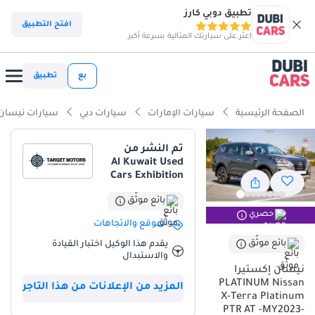
تطبيق دوبي كارز
ذكاء دوبي كارز
افتح التطبيق
اعثر على سيارتك المثالية بسرعة أكبر
ذكاء دوبيكارز
بع
تطبيق
أبرز المواصفات
الصفحة الرئيسية
سيارات الإمارات
سيارات دبي
سيارات نيسان
مؤهلة فعلياً للسير على الطرق الوعرة
تم النشر من
Al Kuwait Used
سعة 7 مقاعد أو أكثر مع مقاعد كابتن
Cars Exhibition
أحدث أنظمة ADAS قياسية
بائع موثّق
حصري
الموقع والاتجاهات
ملخص
بائع موثّق
يقدم هذا الوكيل اختبار القيادة
تعتبر هذه السيارة من فئة Nissan X Terra 2023 PLATINUM فرصة
والاستبدال
استثنائية في سوق السيارات المستعملة بمنطقة الخليج، حيث تجمع بين
نيسان إكستيرا
الحداثة والمواصفات الكاملة التي يبحث عنها المشتري الذكي. بفضل لونها
PLATINUM Nissan
المزيد من الإعلانات من هذا التاجر
X-Terra Platinum
الرمادي المميز الذي يحافظ على رونقه وقيمته عند إعادة البيع، توفر هذه
PTR AT -MY2023-
السيارة توازناً مثالياً بين الفخامة والعملية للعائلات الكبيرة. ما يميز هذا