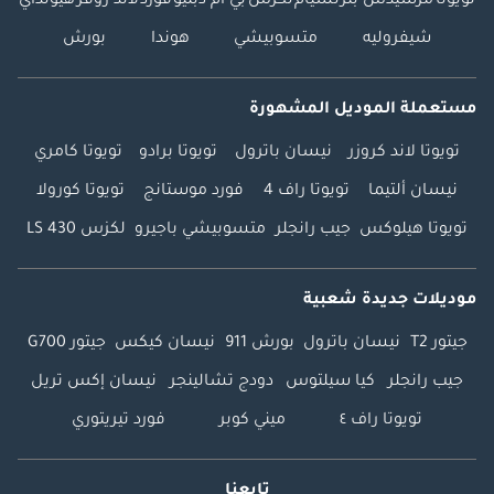
تويوتا
مرسيدس بنز
نسيام
لكزس
بي ام دبليو
فورد
لاند روفر
هيونداي
شيفروليه
متسوبيشي
هوندا
بورش
مستعملة الموديل المشهورة
تويوتا لاند كروزر
نيسان باترول
تويوتا برادو
تويوتا كامري
نيسان ألتيما
تويوتا راف 4
فورد موستانج
تويوتا كورولا
تويوتا هيلوكس
جيب رانجلر
متسوبيشي باجيرو
لكزس LS 430
موديلات جديدة شعبية
جيتور T2
نيسان باترول
بورش 911
نيسان كيكس
جيتور G700
جيب رانجلر
كيا سيلتوس
دودج تشالينجر
نيسان إكس تريل
تويوتا راف ٤
ميني كوبر
فورد تيريتوري
تابعنا