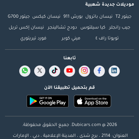
موديلات جديدة شعبية
جيتور T2
نيسان باترول
بورش 911
نيسان كيكس
جيتور G700
جيب رانجلر
كيا سيلتوس
دودج تشالينجر
نيسان إكس تريل
تويوتا راف ٤
ميني كوبر
فورد تيريتوري
تابعنا
قم بتحميل تطبيقنا الآن
Dubicars.com @ 2026. جميع الحقوق محفوظة.
العنوان: 2114 ، برج شذى ، المدينة الإعلامية ، دبي ، الإمارات