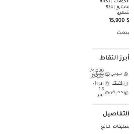
الحوادث | بحالة
ممتازة | 974
شهرياً
$ 15,900
بيعت
أبرز النقاط
74,000
خليجي
مواصفات
كيلومتر
2023
بترول
1.6
معرض
ليتر
التفاصيل
تعليقات البائع