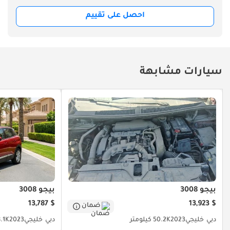
احصل على تقييم
سيارات مشابهة
بيجو 3008
بيجو 3008
$ 13,787
$ 13,923
ضمان
دبي
خليجي
2023
50.2K كيلومتر
دبي
خليجي
2023
58.1K كي