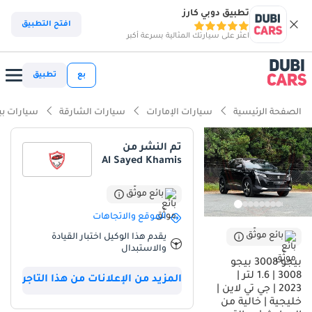
تطبيق دوبي كارز
افتح التطبيق
اعثر على سيارتك المثالية بسرعة أكبر
بع
تطبيق
الصفحة الرئيسية
سيارات الإمارات
سيارات الشارقة
سيارات بي
تم النشر من
Al Sayed Khamis
بائع موثّق
الموقع والاتجاهات
بائع موثّق
يقدم هذا الوكيل اختبار القيادة
والاستبدال
بيجو 3008 بيجو
3008 | 1.6 لتر |
المزيد من الإعلانات من هذا التاجر
2023 | جي تي لاين |
خليجية | خالية من