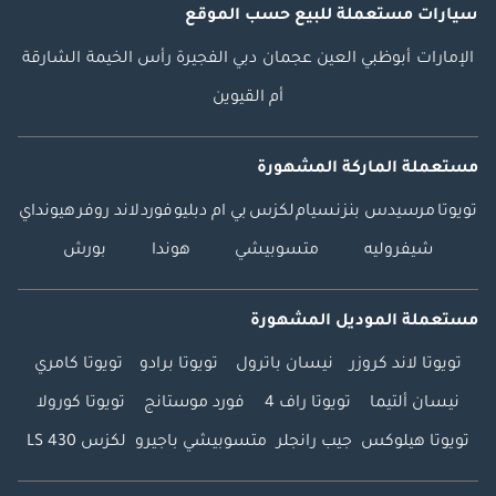
سيارات مستعملة
للبيع
حسب الموقع
الإمارات
أبوظبي
العين
عجمان
دبي
الفجيرة
رأس الخيمة
الشارقة
أم القيوين
مستعملة الماركة المشهورة
تويوتا
مرسيدس بنز
نسيام
لكزس
بي ام دبليو
فورد
لاند روفر
هيونداي
شيفروليه
متسوبيشي
هوندا
بورش
مستعملة الموديل المشهورة
تويوتا لاند كروزر
نيسان باترول
تويوتا برادو
تويوتا كامري
نيسان ألتيما
تويوتا راف 4
فورد موستانج
تويوتا كورولا
تويوتا هيلوكس
جيب رانجلر
متسوبيشي باجيرو
لكزس LS 430