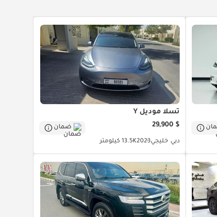
تسلا موديل Y
$ 29,900
ان
ضمان
دبي
خليجي
2023
13.5K كيلومتر