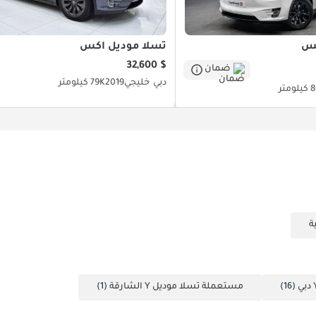
كس
تسلا موديل اكس
$ 32,600
ضمان
دبي
خليجي
2019
79K كيلومتر
متر
(16)
مستعملة تسلا موديل Y الشارقة
(1)