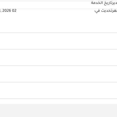
ير
تاريخ الخدمة
 أكثر سهولة من أي وقت مضى.
تحديث في:
02 Jul, 2026
لترفيه
بية
على الهضبات
مثبت سرعة ذكي
نظام التنبيه عند الانطلاق
م المساعدة على البقاء في الحارة المرورية
لركن الأمامي
إعدادات هاتف خاصة
كاميرا 360 درجة
أزرار ال