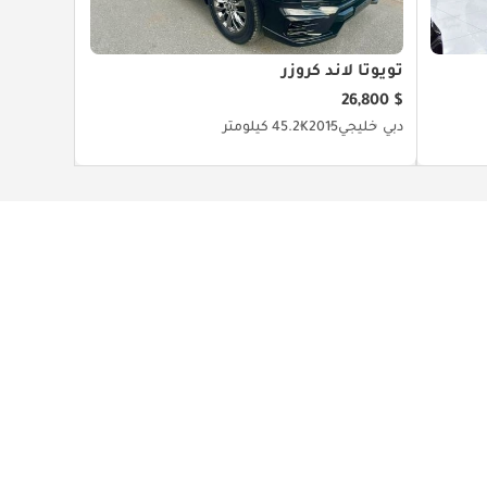
تويوتا لاند كروزر
$ 26,800
دبي
خليجي
2015
45.2K كيلومتر