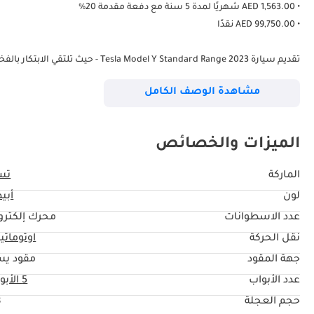
• AED 1,563.00 شهريًا لمدة 5 سنة مع دفعة مقدمة 20%
• 99,750.00 AED نقدًا
تقديم سيارة Tesla Model Y Standard Range 2023 - حيث تلتقي الابتكار بالفخامة!
مشاهدة الوصف الكامل
هذه الأعجوبة الكهربائية بالكامل بين الأناقة والأداء والتكنولوجيا المتقدمة بطر
الميزات والخصائص
الدفع الخلفي للعجلات.
الماركة
تس
• خصائص الأمان المتقدمة: قد بثقة باستخدام أنظمة متطورة مثل القيادة الآلي
لون
أبي
• المقصور المتطورة: انغمس في راحة مقاعد جلدية تضفي لمسةً أنيقة مع إ
عدد الاسطوانات
محرك إلكترو
بانوراميًا يوفر إطلالات لامثيل لها.
نقل الحركة
اوتوماتي
Auto، ونظام الملاحة.
جهة المقود
مقود يس
• الميزات الخاصة: يفتخر هذا الطراز بالطلاء الأبيض اللؤلؤي، عجلات 20 بوصة، والوصول الحصري إلى شبكة الشحن السريع على أساس الدفع وفقًا للاستخدام.
عدد الأبواب
5 الأبواب
حجم العجلة
"