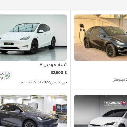
تسلا موديل Y
$ 32,600
ضم
ر
دبي
خليجي
2022
77.3K كيلومتر