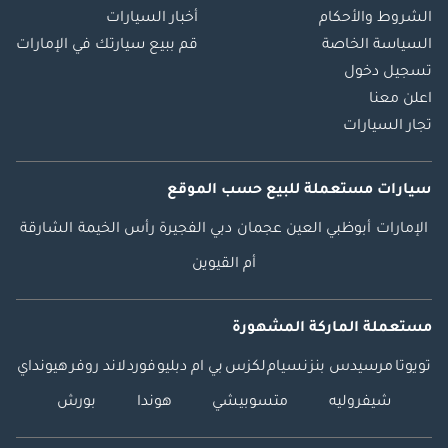
الشروط والأحكام
أخبار السيارات
السياسة الخاصة
قم ببيع سيارتك في الإمارات
تسجيل دخول
اعلن معنا
تجار السيارات
سيارات مستعملة
للبيع
حسب الموقع
الإمارات
أبوظبي
العين
عجمان
دبي
الفجيرة
رأس الخيمة
الشارقة
أم القيوين
مستعملة الماركة المشهورة
تويوتا
مرسيدس بنز
نسيام
لكزس
بي ام دبليو
فورد
لاند روفر
هيونداي
شيفروليه
متسوبيشي
هوندا
بورش