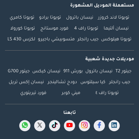
مستعملة الموديل المشهورة
تويوتا لاند كروزر
نيسان باترول
تويوتا برادو
تويوتا كامري
نيسان ألتيما
تويوتا راف 4
فورد موستانج
تويوتا كورولا
تويوتا هيلوكس
جيب رانجلر
متسوبيشي باجيرو
لكزس LS 430
موديلات جديدة شعبية
جيتور T2
نيسان باترول
بورش 911
نيسان كيكس
جيتور G700
جيب رانجلر
كيا سيلتوس
دودج تشالينجر
نيسان إكس تريل
تويوتا راف ٤
ميني كوبر
فورد تيريتوري
تابعنا