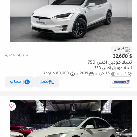
ضمان
سيارات مميزة
$ 32,600
تسلا موديل اكس 75D
تسلا موديل اكس 75D
دبي
خليجي
2019
80,000 كيلومتر
إتصل
واتساب