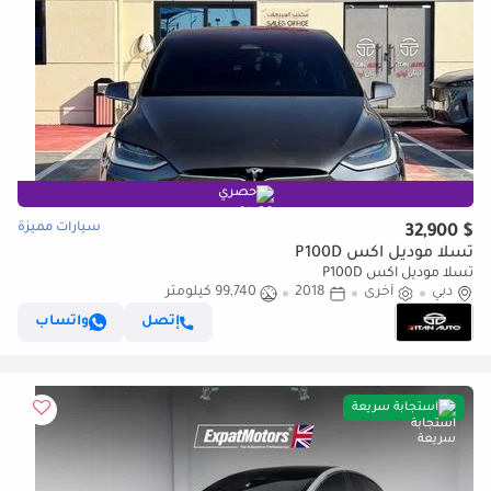
حصري
سيارات مميزة
$ 32,900
تسلا موديل اكس P100D
تسلا موديل اكس P100D
دبي
أخرى
2018
99,740 كيلومتر
إتصل
واتساب
استجابة سريعة