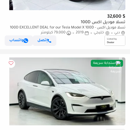
$ 32,600
تسلا موديل اكس 100D
تسلا موديل اكس 100D EXCELLENT DEAL for our Tesla Model X 100D -
دبي
خليجي
2019
79,000 كيلومتر
Long Range ( 2019 Model ) in Grey Color GCC Specs
إتصل
واتساب
استجابة سريعة