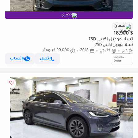
حصري
ضمان
$ 18,900
تسلا موديل اكس 75D
تسلا موديل اكس 75D
دبي
خليجي
2018
90,000 كيلومتر
إتصل
واتساب