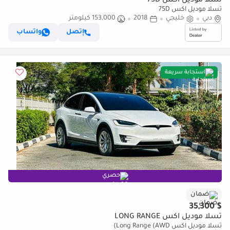
تسلا موديل اكس 75D
تسلا موديل اكس 75D
دبي
خليجي
2018
153,000 كيلومتر
إتصل
واتساب
استجابة سريعة
حصري
ضمان
$ 35,300
تسلا موديل اكس LONG RANGE
تسلا موديل اكس Long Range (AWD)