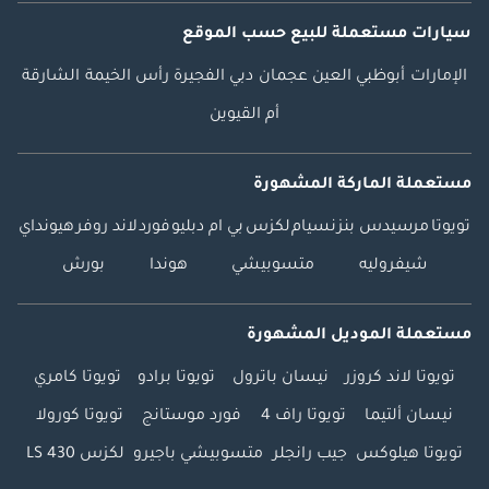
سيارات مستعملة
للبيع
حسب الموقع
الإمارات
أبوظبي
العين
عجمان
دبي
الفجيرة
رأس الخيمة
الشارقة
أم القيوين
مستعملة الماركة المشهورة
تويوتا
مرسيدس بنز
نسيام
لكزس
بي ام دبليو
فورد
لاند روفر
هيونداي
شيفروليه
متسوبيشي
هوندا
بورش
مستعملة الموديل المشهورة
تويوتا لاند كروزر
نيسان باترول
تويوتا برادو
تويوتا كامري
نيسان ألتيما
تويوتا راف 4
فورد موستانج
تويوتا كورولا
تويوتا هيلوكس
جيب رانجلر
متسوبيشي باجيرو
لكزس LS 430