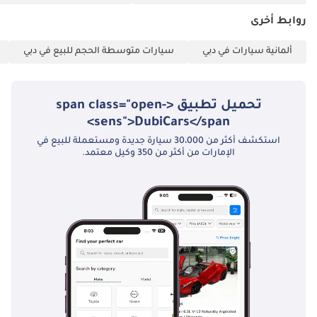
الموظفون: 1 شهادة
راتب 2 كشف حساب
روابط أخرى
بنكي لآخر 3 أشهر
ألمانية سيارات في دبي
سيارات متوسطة الحجم للبيع في دبي
(مختوم) 3 نسخ من
جواز السفر والتأشيرة
4 نسخة من بطاقة
تحميل تطبيق <span class="open-
الهوية الإماراتية (إذا
sens">DubiCars</span>
كنت قد استلمت راتبًا
استكشف أكثر من 30،000 سيارة جديدة ومستعملة للبيع في
واحدًا فقط/لم تستلم
الإمارات من أكثر من 350 وكيل معتمد.
أي راتب وتعمل لدى
شركة مدرجة، فيرجى
التواصل معنا.)
أصحاب الأعمال الحرة:
1 1 رخصة تجارية 2 عقد
تأسيس 3 نسخ من
جوازات سفر جميع
الشركاء 4 نسخ من
بطاقة الهوية