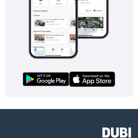
الإماراتية والتأشيرة 5
كشف حساب بنكي
شخصي لآخر 3 أشهر
6 كشف حساب بنكي
للشركة لآخر 3 أشهر.
الشركات: 1 رخصة
تجارية 2 عقد تأسيس
3 نسخ من جوازات
سفر جميع الشركاء 4
كشف حساب بنكي
للشركة لآخر 3 أشهر.
▔▔▔▔▔▔▔▔▔▔
خيارات حجز السيارة:
للبدء، نطلب دفعة
مقدمة قدرها 5000
درهم إماراتي عبر: 1
بطاقة ائتمان/خصم:
تُرد نقدًا بعد التسجيل