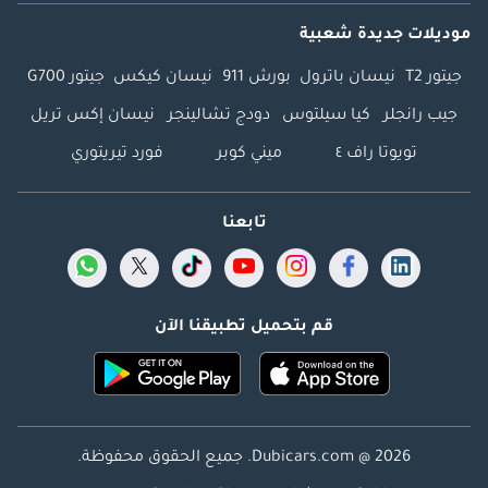
موديلات جديدة شعبية
جيتور T2
نيسان باترول
بورش 911
نيسان كيكس
جيتور G700
جيب رانجلر
كيا سيلتوس
دودج تشالينجر
نيسان إكس تريل
تويوتا راف ٤
ميني كوبر
فورد تيريتوري
تابعنا
قم بتحميل تطبيقنا الآن
Dubicars.com @ 2026. جميع الحقوق محفوظة.