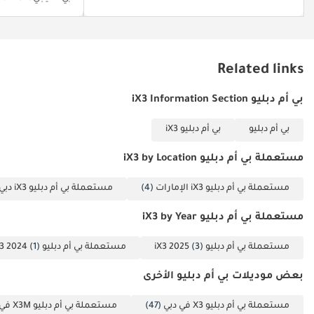
سرعة - مقاعد جلدية -
أوضاع قيادة - مقاعد
كهربائية - وغيرها
Related links
الكثير...
▔▔▔▔▔▔▔▔▔▔
بي أم دبليو iX3 Information Section
المواعيد: مفتوح من
الاثنين إلى الأحد
بي أم دبليو
بي أم دبليو iX3
(10:00 صباحًا - 10:00
مساءً)
مستعملة بي أم دبليو iX3 by Location
▔▔▔▔▔▔▔▔▔▔
مستعملة بي أم دبليو iX3 الإمارات
(4)
مستعملة بي أم دبليو iX3 دبي
المشترون نقدًا: يرجى
تقديم: 1 بطاقة الهوية
مستعملة بي أم دبليو iX3 by Year
الإماراتية 2 رخصة
القيادة
مستعملة بي أم دبليو iX3 2025
(3)
مستعملة بي أم دبليو iX3 2024
(1)
▔▔▔▔▔▔▔▔▔▔
بعض موديلات بي أم دبليو الأخرى
المشترون بالتقسيط:
المستندات المطلوبة:
مستعملة بي أم دبليو X3 في دبي
(47)
مستعملة بي أم دبليو X3M في دبي