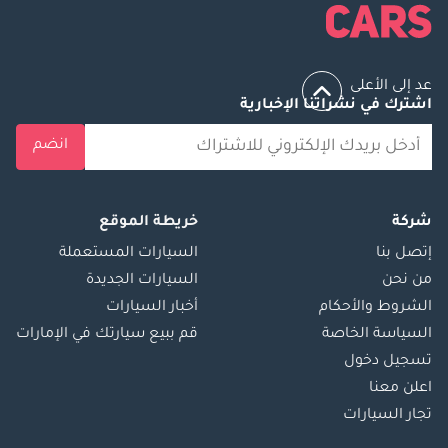
2 نقدًا: تُرد نقدًا بعد
التسجيل 3 شيك: لا
يُصرف، ويُعاد بعد
التسجيل (سيتم
عد إلى الأعلى
اشترك في نشراتنا الإخبارية
توضيح الشروط
والأحكام عند الحجز).
انضم
▔▔▔▔▔▔▔▔▔▔
بيع سيارتك: املأ
النموذج هنا: نقدم
شركة
خريطة الموقع
دفعات نقدية ونتكفل
إتصل بنا
السيارات المستعملة
بالتسويات البنكية
من نحن
السيارات الجديدة
المبكرة.
▔▔▔▔▔▔▔▔▔▔
الشروط والأحكام
أخبار السيارات
المرجع: 11413AC
السياسة الخاصة
قم ببيع سيارتك في الإمارات
تسجيل دخول
اعلن معنا
تجار السيارات