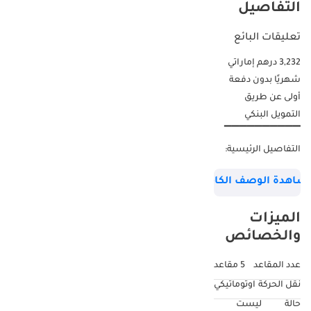
التفاصيل
تعليقات البائع
3,232 درهم إماراتي
شهريًا بدون دفعة
أولى عن طريق
التمويل البنكي
▔▔▔▔▔▔▔▔▔▔
التفاصيل الرئيسية:
الضمان: حتى 15
شاهدة الوصف الكامل
أغسطس 2028 أو
200,000 كم عقد
الميزات
الصيانة: حتى 15
والخصائص
أغسطس 2029 أو
200,000 كم مقاس
عدد المقاعد
5 مقاعد
العجلات: R19 بوصة
نقل الحركة
اوتوماتيكي
▔▔▔▔▔▔▔▔▔▔
حالة
ليست
لماذا تختار هذه