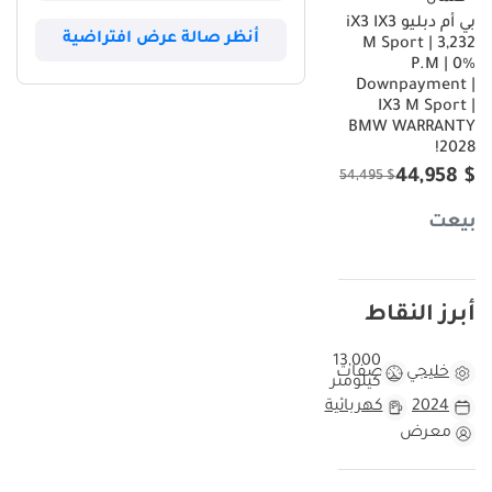
بي أم دبليو iX3 IX3
أنظر صالة عرض افتراضية
M Sport | 3,232
P.M | 0%
Downpayment |
IX3 M Sport |
BMW WARRANTY
2028!
$ 44,958
$ 54,495
بيعت
أبرز النقاط
13,000
خليجي
مواصفات
كيلومتر
2024
كهربائية
معرض