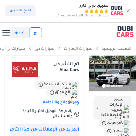
تطبيق دوبي كارز
افتح التطبيق
اعثر على سيارتك المثالية بسرعة أكبر
بع
تطبيق
الصفحة الرئيسية
سيارات الإمارات
سيارات دبي
سيارات بي أم دب
تم النشر من
Alba Cars
استجابة سريعة
بائع موثّق
سوق
الموقع والاتجاهات
الإمارات
العربية
يقدم هذا الوكيل اختبار القيادة
المتحدة فقط
والاستبدال
بائع موثّق
المزيد من الإعلانات من هذا التاجر
ضمان