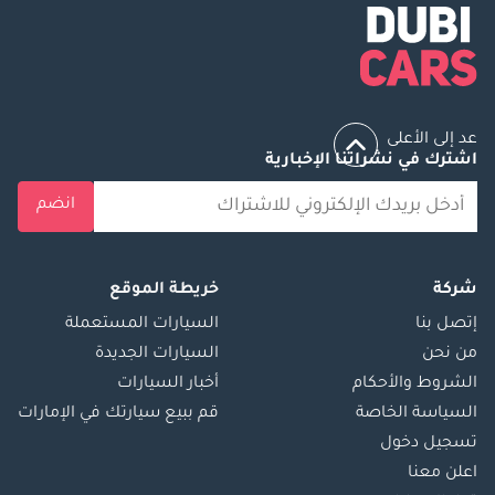
وأفريقيا 2023 - وكيل
العام: دبي؟ جائزة
أعمال الإمارات 2022 -
خدمة عملاء متميزة؟
جوائز للسيارات 2022 -
عد إلى الأعلى
الأسطورة: صالة
اشترك في نشراتنا الإخبارية
عرض العام. نضمن
لعملائنا تجربة مميزة
انضم
عند شراء أو بيع
سياراتهم من خلال:
أكثر من 700 سيارة
شركة
خريطة الموقع
خضعت لفحص
إتصل بنا
السيارات المستعملة
الجودة قبول جميع
من نحن
السيارات الجديدة
أنواع المقايضة
الشروط والأحكام
أخبار السيارات
خيارات بيع مباشر
السياسة الخاصة
قم ببيع سيارتك في الإمارات
سريعة وسهلة خدمة
تسجيل دخول
إيداع بدون متاعب أو
اعلن معنا
تكاليف معاملات