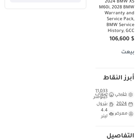
2024 BMW X5
M60i, 2028 BMW
Warranty and
Service Pack,
BMW Service
History, GCC
$ 106,600
بيعت
أبرز النقاط
11,033
خليجي
مواصفات
كيلومتر
2024
بترول
4.4
معرض
ليتر
التفاصيل