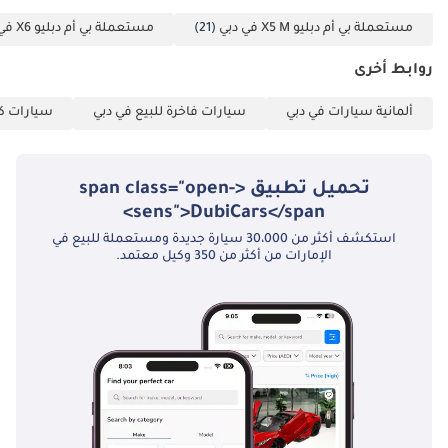
(الإنجليزية): محسن
(الإنجليزية + العربية
مستعملة بي أم دبليو X5 M في دبي
(21)
مستعملة بي أم دبليو X6 في دبي
والهندية): فهد
روابط أخرى
(العربية / الإنجليزية /
الفرنسية): مينا
ألمانية سيارات في دبي
سيارات فاخرة للبيع في دبي
سيارات كب
(العربية / الإنجليزية):
المكتب: -------------------
-------------------------------
تحميل تطبيق <span class="open-
-- جي تي إيه كارز 1،
sens">DubiCars</span>
شارع 6، القوز 3، دبي،
استكشف أكثر من 30،000 سيارة جديدة ومستعملة للبيع في
الإمارات العربية
الإمارات من أكثر من 350 وكيل معتمد.
المتحدة ساعات
العمل: يوميًا، من
10:00 صباحًا إلى 8:00
مساءً ----------------------
------------------------------
وجهتك الأولى
للسيارات عالية