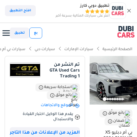
تطبيق دوبي كارز
افتح التطبيق
اعثر على سيارتك المثالية بسرعة أكبر
بع
تطبيق
الصفحة الرئيسية
سيارات الإمارات
سيارات دبي
سيارات بي أم دب
تم النشر من
GTA Used Cars
Trading 1
استجابة سريعة
بائع موثّق
الموقع والاتجاهات
بائع موثّق
يقدم هذا الوكيل اختبار القيادة
والاستبدال
ضمان
بي أم دبليو X5
المزيد من الإعلانات من هذا التاجر