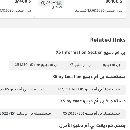
ناعم - مصابيح ضباب
$ 87,400
$ 90,100
ضمان
LED - تحكم
دبي
خليجي
2025
13.6K كيلومتر
دبي
خليجي
2025
17K كيلومتر
أوتوماتيكي في
المصابيح الأمامية
عالية الشعاع - أوضاع
قيادة BMW - عجلة
Related links
قيادة متعددة
الوظائف - نظام ملاحة
بي أم دبليو X5 Information Section
- بلوتوث (صوت
بي أم دبليو
بي أم دبليو X5
بي أم دبليو X5 M50i xDrive
وهاتف) - والمزيد...
MS / 9T89697 -----------
مستعملة بي أم دبليو X5 by Location
-------------------------------
---------- للتواصل لمزيد
مستعملة بي أم دبليو X5 الإمارات
(127)
مستعملة بي أم دبليو X5 دبي
من المعلومات... تيتو
مستعملة بي أم دبليو X5 by Year
(الإنجليزية + العربية):
إريك (الإنجليزية):
مستعملة بي أم دبليو X5 2025
(23)
مستعملة بي أم دبليو X5 2022
(16)
سلمان (الإنجليزية +
الهندية): يونس
بعض موديلات بي أم دبليو الأخرى