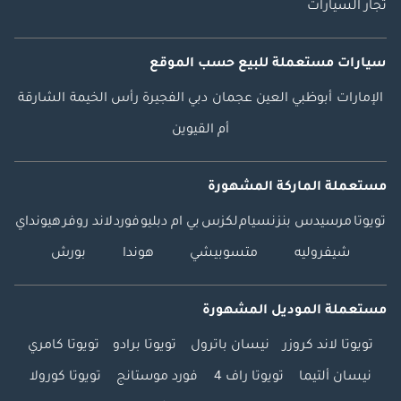
تجار السيارات
سلسة وشفافة أكثر
من 3000 تقييم 5
نجوم. سيارات جي تي
سيارات مستعملة
للبيع
حسب الموقع
إيه، مدفوعون بالنجاح.
-------------------------------
الإمارات
أبوظبي
العين
عجمان
دبي
الفجيرة
رأس الخيمة
الشارقة
--------------------- تابعونا
أم القيوين
على: فيسبوك: GTA
Cars إنستغرام: @
مستعملة الماركة المشهورة
تيك توك: @ الموقع
الإلكتروني:
تويوتا
مرسيدس بنز
نسيام
لكزس
بي ام دبليو
فورد
لاند روفر
هيونداي
شيفروليه
متسوبيشي
هوندا
بورش
مستعملة الموديل المشهورة
تويوتا لاند كروزر
نيسان باترول
تويوتا برادو
تويوتا كامري
نيسان ألتيما
تويوتا راف 4
فورد موستانج
تويوتا كورولا