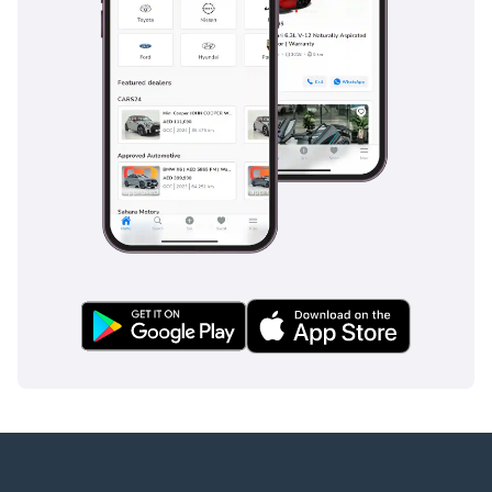
الجودة في دبي منذ عام
2018. نحن صالة عرض
حائزة على جوائز
متعددة، معروفة
بتميزها وأدائها وثقة
عملائها، ومن بين
الجوائز البارزة التي
حصلنا عليها مؤخرًا:
جوائز للسيارات 2025 -
الدائرة الذهبية: تاجر
العام جوائز درايف
ديجيتال 2025 - التميز
في خدمة العملاء؟
جوائز أعمال الشرق
الأوسط وأفريقيا
2024 - وكيل العام:
دبي؟ جوائز أعمال
الشرق الأوسط