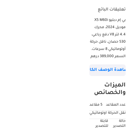
تعليقات البائع
بي إم دبليو X5 M60i
موديل 2024، محرك
4.4 لتر V8 دفع رباعي،
530 حصان، ناقل حركة
أوتوماتيكي 8 سرعات.
السعر 389,000 درهم
إماراتي أو 6,094 درهم
شاهدة الوصف الكامل
إماراتي شهريًا مع
دفعة أولى 20% لمدة
الميزات
5 سنوات. ----------------
والخصائص
------------------------------
- عداد المسافة:
عدد المقاعد
5 مقاعد
11,033 كم - سجل
نقل الحركة
اوتوماتيكي
صيانة بي إم دبليو -
حالة
قابلة
ضمان بي إم دبليو
التصدير
للتصدير
ساري حتى ديسمبر