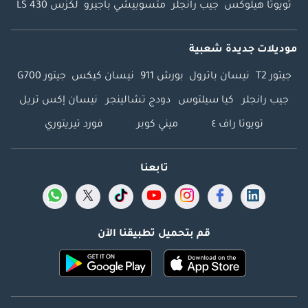
تويوتا هيلوكس
جيب رانجلر
متسوبيشي باجيرو
لكزس LS 430
موديلات جديدة شعبية
جيتور T2
نيسان باترول
بورش 911
نيسان كيكس
جيتور G700
جيب رانجلر
كيا سيلتوس
دودج تشالينجر
نيسان إكس تريل
تويوتا راف ٤
ميني كوبر
فورد تيريتوري
تابعنا
قم بتحميل تطبيقنا الآن