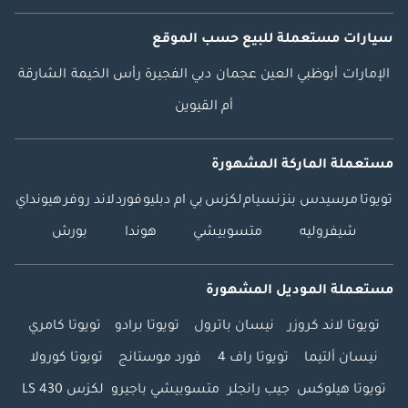
سيارات مستعملة
للبيع
حسب الموقع
الإمارات
أبوظبي
العين
عجمان
دبي
الفجيرة
رأس الخيمة
الشارقة
أم القيوين
مستعملة الماركة المشهورة
تويوتا
مرسيدس بنز
نسيام
لكزس
بي ام دبليو
فورد
لاند روفر
هيونداي
شيفروليه
متسوبيشي
هوندا
بورش
مستعملة الموديل المشهورة
تويوتا لاند كروزر
نيسان باترول
تويوتا برادو
تويوتا كامري
نيسان ألتيما
تويوتا راف 4
فورد موستانج
تويوتا كورولا
تويوتا هيلوكس
جيب رانجلر
متسوبيشي باجيرو
لكزس LS 430