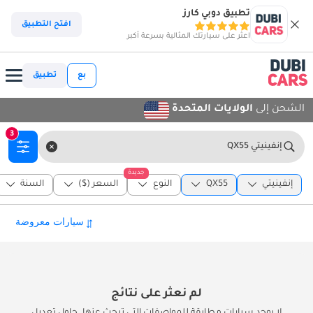
تطبيق دوبي كارز
افتح التطبيق
اعثر على سيارتك المثالية بسرعة أكبر
بع
تطبيق
الشحن إلى
الولايات المتحدة
3
إنفينيتي QX55
جديدة
إنفينيتي
QX55
النوع
السعر ($)
السنة
لم نعثر على نتائج