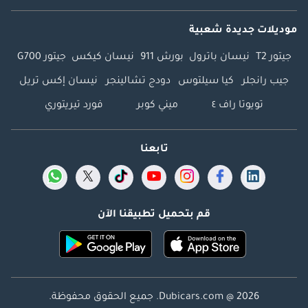
موديلات جديدة شعبية
جيتور T2
نيسان باترول
بورش 911
نيسان كيكس
جيتور G700
جيب رانجلر
كيا سيلتوس
دودج تشالينجر
نيسان إكس تريل
تويوتا راف ٤
ميني كوبر
فورد تيريتوري
تابعنا
قم بتحميل تطبيقنا الآن
Dubicars.com @ 2026. جميع الحقوق محفوظة.