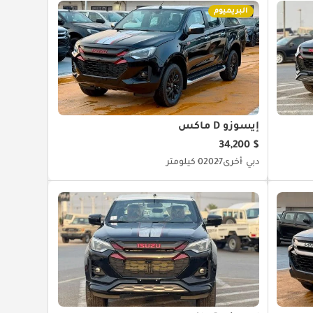
البريميوم
إيسوزو D ماكس
$ 34,200
دبي
أخرى
2027
0 كيلومتر