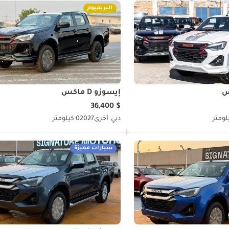
البريميوم
إيسوزو D ماكس
$ 36,400
دبي
أخرى
2027
0 كيلومتر
سيارات مميزة