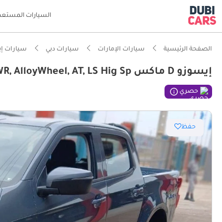
السيارات المستعم
الصفحة الرئيسية
سيارات الإمارات
سيارات دبي
سيارات إ
إيسوزو D ماكس LS ISUZU/D-MAX/ 1.9 Ddi,DSL,DC 4x4, PWR, AlloyWheel, AT, LS Hig Sp
ذكاء دو
حصري
حفظ
مصمم خص
تصنيف السلامة
أقل معد