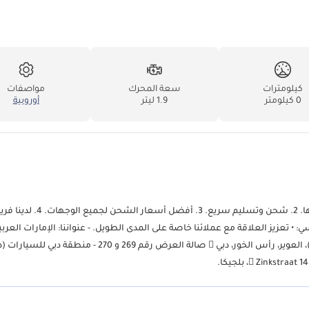
كيلومترات
سعة المحرك
مواصفات
0 كيلومتر
1.9 ليتر
أوروبية
خدماتنا: 1. إكسسوارات وقطع غيار بأفضل جودة وأسعار في المنطقة بأكملها. 2.
عزيز العلاقة مع عملائنا خاصة على المدى الطويل. - عنواننا: الإمارات العربي
المتحدة (4 فروع):  صالة العرض رقم 241 و 242 - منطقة دبي للسيارات (داز)، العوير، رأس الخور، دبي  صالة العرض رقم 269 و 270 - منطقة د