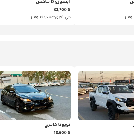
إيسوزو D ماكس
$ 33,700
دبي
أخرى
2027
0 كيلومتر
تويوتا كامري
$ 18,600