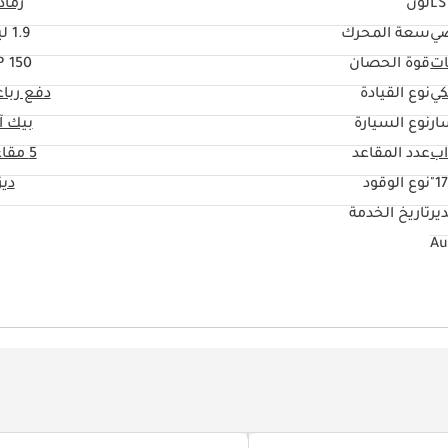
LS
لون
رماد
ي
سعة المحرك
1.9 ليتر
ات
قوة الحصان
150 HP
كي
نوع القيادة
دفع ربا
ار
نوع السيارة
بيك آ
عدد المقاعد
5 مقاعد
17
نوع الوقود
دي
ير
تاريخ الخدمة