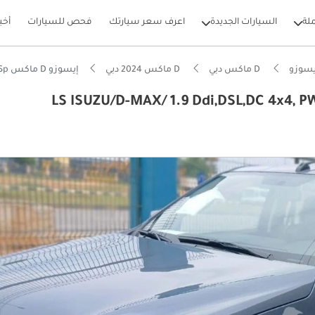
لة
السيارات الجديدة
اعرف سعر سيارتك
فحص للسيارات
أخب
يسوزو
D ماكس دبي
D ماكس 2024 دبي
إيسوزو D ماكس LS ISUZU/D-MAX/ 1.9 Ddi,DSL,DC 4x4, PWR, AlloyWheel, AT, LS Hig Sp
بيكارز
يصًا للطرق الوعرة
 5 نجوم من NCAP
ل استهلاك في فئته