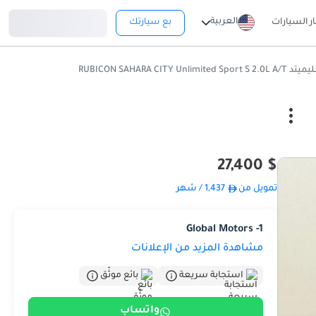
تسجيل دخول
العربية
ار السيارات
بع سيارتك
RUBICON SAHARA CITY Unli
$ 27,400
تمويل من
1,437
/ شهر
Global Motors -1
مشاهدة المزيد من الإعلانات
استجابة سريعة
بائع موثّق
واتساب