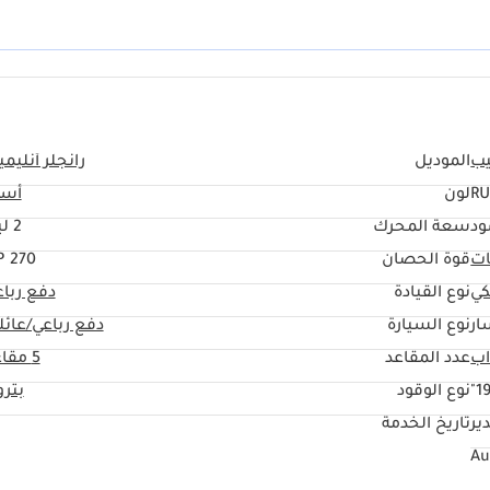
ب
الموديل
رانجلر أنليمي
RU
لون
أسو
ود
سعة المحرك
2 ليتر
ات
قوة الحصان
270 HP
كي
نوع القيادة
دفع ربا
ار
نوع السيارة
دفع رباعي/عائل
عدد المقاعد
5 مقاعد
19
نوع الوقود
بتر
ير
تاريخ الخدمة