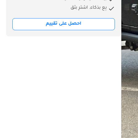
بِع بذكاء. اشترِ بثق
احصل على تقييم