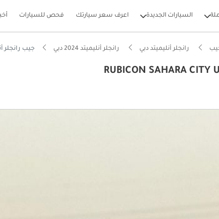
لة
السيارات الجديدة
اعرف سعر سيارتك
فحص للسيارات
أخب
يب
رانجلر أنليميتد دبي
رانجلر أنليميتد 2024 دبي
جيب رانجلر أنليميتد mited Sport S 2.0L A/T
بيكارز
لياً للسير على الطرق الوعرة
ة انخفاض في القيمة في الفئة
A قياسية