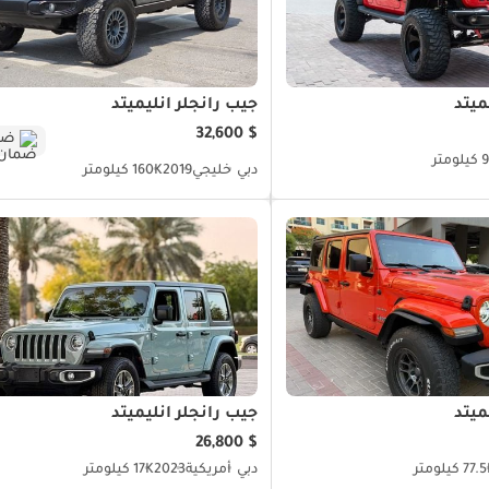
ميتد
جيب رانجلر أنليميتد
$ 32,600
ضم
متر
دبي
خليجي
2019
160K كيلومتر
ميتد
جيب رانجلر أنليميتد
$ 26,800
77 كيلومتر
دبي
أمريكية
2023
17K كيلومتر