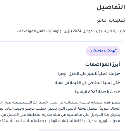
التفاصيل
تعليقات البائع
جيب رانجلر سبورت موديل 2024 بنزين اوتوماتيك كامل المواصفات
ذكاء دوبيكارز
أبرز المواصفات
•
مؤهلة فعلياً للسير على الطرق الوعرة
•
أقل نسبة انخفاض في القيمة في الفئة
•
أحدث أنظمة ADAS قياسية
تعتبر هذه السيارة فرصة استثنائية في سوق السيارات المستعملة بدول الخلي
الوكالة تقريباً. بفضل لونها الأسود الذي يحظى بطلب مرتفع وقيمة إعادة بيع
يتفوق هذا الموديل على منافسيه في فئته بقدرته المطلقة على التحمل في 
محرك التوربو الحديث وكفاءة استهلاك الوقود يجعلها مناسبة جداً للاستخدام
للمغامرات. أهم ميزة للمشتري الخليجي هنا هي الحصول على سيارة جاهزة 