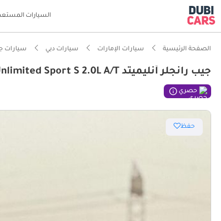
السيارات المستعم
الصفحة الرئيسية
سيارات الإمارات
سيارات دبي
سيارات ج
جيب رانجلر أنليميتد RUBICON SAHARA CITY Unlimited Sport S 2.0L A/T
ذكاء دو
حصري
مؤهلة فع
حفظ
أقل نسب
أحدث أنظمة DAS