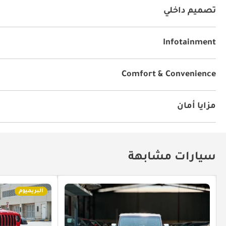
تصميم داخلي
نظام آي يو أكس
مشغل إم بي ثري
يو أس بي
Infotainment
توصيل بلوتوث
مشعل أقراص دي في دي وسي دي
Comfort & Convenience
الملاحة
مكيّف
مزايا أمان
دفع رباعي
نظام إندار ضد السرقة
سيارات مشابهة
البريميوم