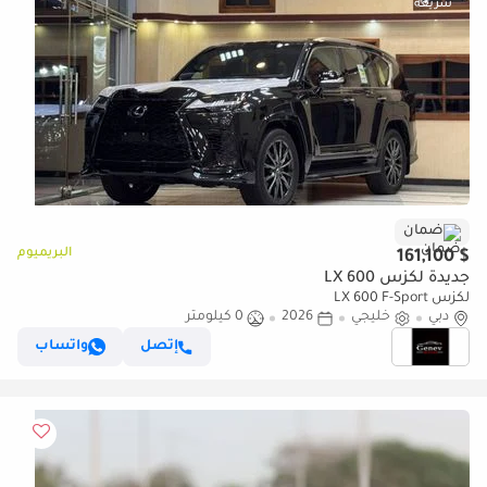
ضمان
البريميوم
$ 161,100
جديدة لكزس LX 600
لكزس LX 600 F-Sport
دبي
خليجي
2026
0 كيلومتر
إتصل
واتساب