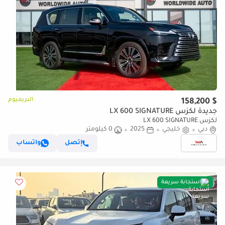
البريميوم
$ 158,200
جديدة لكزس LX 600 SIGNATURE
لكزس LX 600 SIGNATURE
دبي
خليجي
2025
0 كيلومتر
إتصل
واتساب
استجابة سريعة