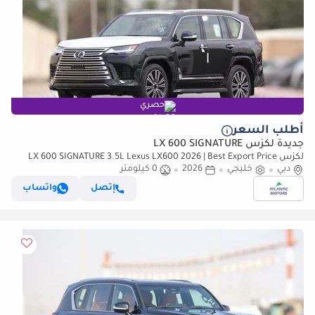
حصري
أطلب السعر
جديدة لكزس LX 600 SIGNATURE
لكزس LX 600 SIGNATURE 3.5L Lexus LX600 2026 | Best Export Price
دبي
(للتصدير فقط)
خليجي
2026
0 كيلومتر
إتصل
واتساب