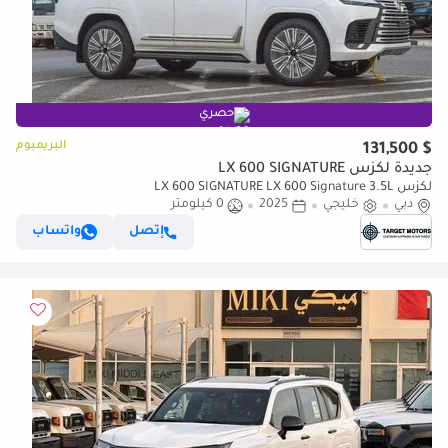
حصري
البريميوم
$ 131,500
جديدة لكزس LX 600 SIGNATURE
لكزس LX 600 SIGNATURE LX 600 Signature 3.5L
دبي
خليجي
2025
0 كيلومتر
إتصل
واتساب