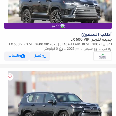
حصري
أطلب السعر
جديدة لكزس LX 600 VIP
لكزس LX 600 VIP 3.5L LX600 VIP 2025 | BLACK- FLAIR | BEST EXPORT
PRICE (للتصدير فقط)
دبي
خليجي
2025
0 كيلومتر
إتصل
واتساب