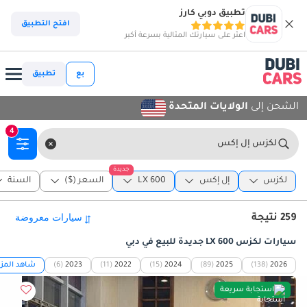
تطبيق دوبي كارز
افتح التطبيق
اعثر على سيارتك المثالية بسرعة أكبر
بع
تطبيق
الشحن إلى
الولايات المتحدة
4
لكزس إل إكس
جديدة
لكزس
إل إكس
LX 600
السعر ($)
السنة
259 نتيجة
سيارات لكزس LX 600 جديدة للبيع في دبي
2026
(138)
2025
(89)
2024
(15)
2022
(11)
2023
(6)
شاهد المزي
استجابة سريعة