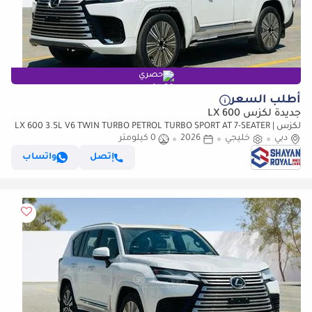
حصري
أطلب السعر
جديدة لكزس LX 600
لكزس LX 600 3.5L V6 TWIN TURBO PETROL TURBO SPORT AT 7-SEATER |
دبي
خليجي
25-MARK LEVINSON 2026MY
2026
0 كيلومتر
إتصل
واتساب