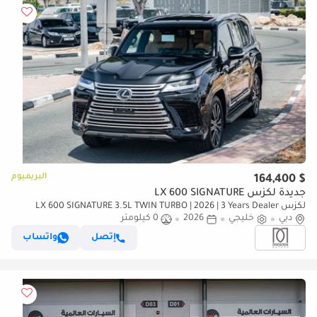
البريميوم
$ 164,400
جديدة لكزس LX 600 SIGNATURE
لكزس LX 600 SIGNATURE 3.5L TWIN TURBO | 2026 | 3 Years Dealer
دبي
خليجي
2026
0 كيلومتر
Warranty | For Local Registration +10%
إتصل
واتساب