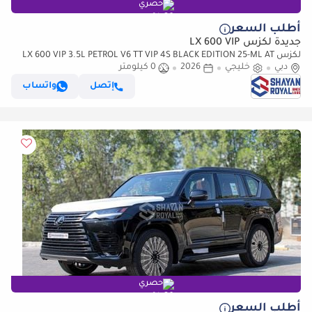
حصري
أطلب السعر
جديدة لكزس LX 600 VIP
لكزس LX 600 VIP 3.5L PETROL V6 TT VIP 4S BLACK EDITION 25-ML AT
دبي
2026MY
خليجي
2026
0 كيلومتر
إتصل
واتساب
حصري
أطلب السعر