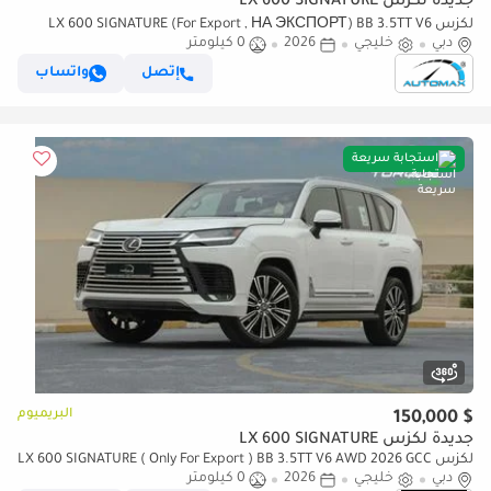
جديدة لكزس LX 600 SIGNATURE
لكزس LX 600 SIGNATURE (For Export , НА ЭКСПОРТ) BB 3.5TT V6
دبي
خليجي
2026
0 كيلومتر
AWD GCC 2026 Без пробега
إتصل
واتساب
استجابة سريعة
البريميوم
$ 150,000
جديدة لكزس LX 600 SIGNATURE
لكزس LX 600 SIGNATURE ( Only For Export ) BB 3.5TT V6 AWD 2026 GCC
دبي
BRAND NEW
خليجي
2026
0 كيلومتر