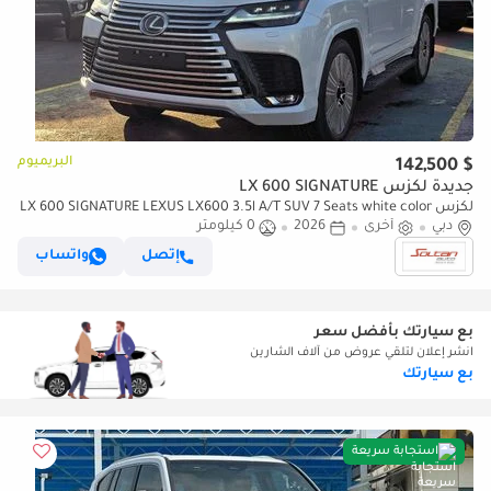
البريميوم
$ 142,500
جديدة لكزس LX 600 SIGNATURE
لكزس LX 600 SIGNATURE LEXUS LX600 3.5l A/T SUV 7 Seats white color
دبي
2026 Model
أخرى
2026
0 كيلومتر
إتصل
واتساب
بع سيارتك بأفضل سعر
انشر إعلان لتلقي عروض من آلاف الشارين
بع سيارتك
استجابة سريعة