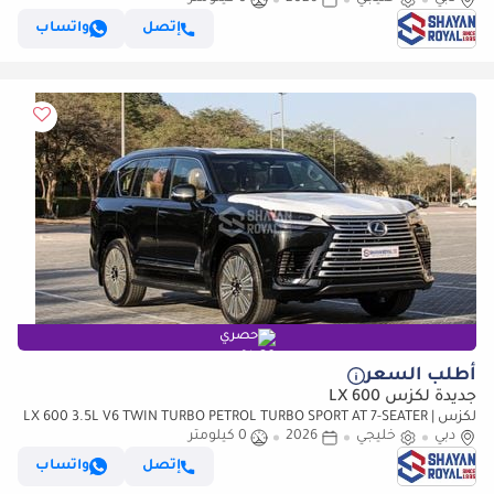
إتصل
واتساب
حصري
أطلب السعر
جديدة لكزس LX 600
لكزس LX 600 3.5L V6 TWIN TURBO PETROL TURBO SPORT AT 7-SEATER |
دبي
خليجي
25-MARK LEVINSON 2026MY
2026
0 كيلومتر
إتصل
واتساب