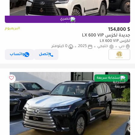
حصري
البريميوم
$ 154,800
جديدة لكزس LX 600 VIP
لكزس LX 600 VIP
دبي
خليجي
2025
0 كيلومتر
إتصل
واتساب
استجابة سريعة