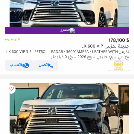
حصري
البريميوم
$ 178,100
جديدة لكزس LX 600 VIP
لكزس LX 600 VIP 3.5L PETROL || RADAR / 360*CAMERA / LEATHER WITH
دبي
خليجي
2026
0 كيلومتر
PWR SEATS / SUNROOF / REAR ENTERTAINMENT SCREEN
إتصل
واتساب