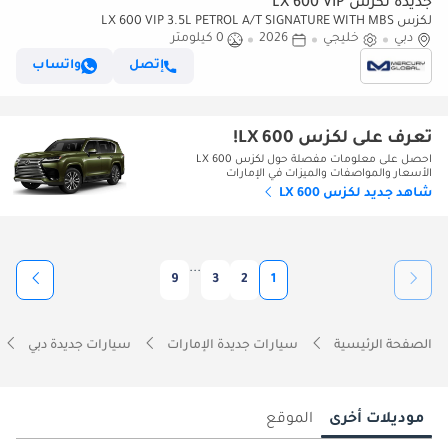
جديدة لكزس LX 600 VIP
لكزس LX 600 VIP 3.5L PETROL A/T SIGNATURE WITH MBS
دبي
خليجي
AUTOBIOGRAPHY VIP SEATS (للتصدير فقط)
2026
0 كيلومتر
إتصل
واتساب
تعرف على لكزس LX 600!
احصل على معلومات مفصلة حول لكزس LX 600
الأسعار والمواصفات والميزات في الإمارات
شاهد جديد لكزس LX 600
...
9
3
2
1
الصفحة الرئيسية
سيارات جديدة الإمارات
سيارات جديدة دبي
موديلات أخرى
الموقع