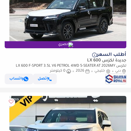
حصري
أطلب السعر
جديدة لكزس LX 600
لكزس LX 600 F-SPORT 3.5L V6 PETROL 4WD 5-SEATER AT 2026MY
دبي
خليجي
2026
0 كيلومتر
إتصل
واتساب