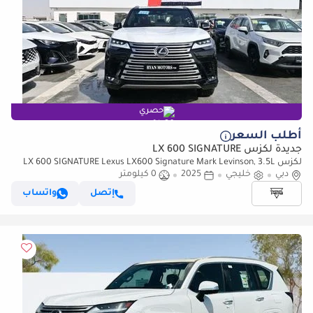
حصري
أطلب السعر
جديدة لكزس LX 600 SIGNATURE
لكزس LX 600 SIGNATURE Lexus LX600 Signature Mark Levinson, 3.5L
دبي
خليجي
2025
0 كيلومتر
Twin-Turbo V6, Petrol, Model 2025 Color Black
إتصل
واتساب