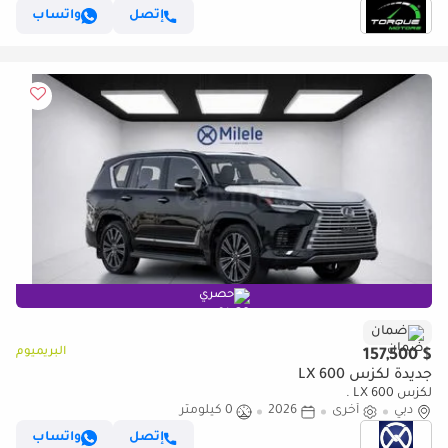
إتصل
واتساب
حصري
ضمان
البريميوم
$ 157,500
جديدة لكزس LX 600
لكزس LX 600 .
دبي
أخرى
2026
0 كيلومتر
إتصل
واتساب