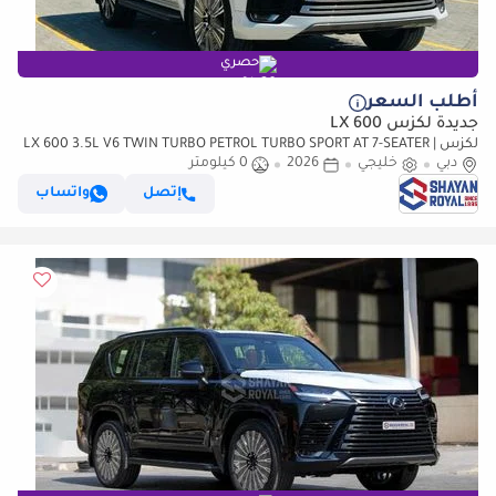
حصري
أطلب السعر
جديدة لكزس LX 600
لكزس LX 600 3.5L V6 TWIN TURBO PETROL TURBO SPORT AT 7-SEATER |
دبي
خليجي
25-MARK LEVINSON 2026MY
2026
0 كيلومتر
إتصل
واتساب