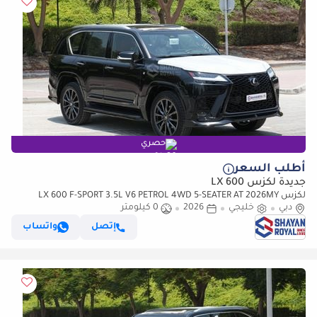
حصري
أطلب السعر
جديدة لكزس LX 600
لكزس LX 600 F-SPORT 3.5L V6 PETROL 4WD 5-SEATER AT 2026MY
دبي
خليجي
2026
0 كيلومتر
إتصل
واتساب