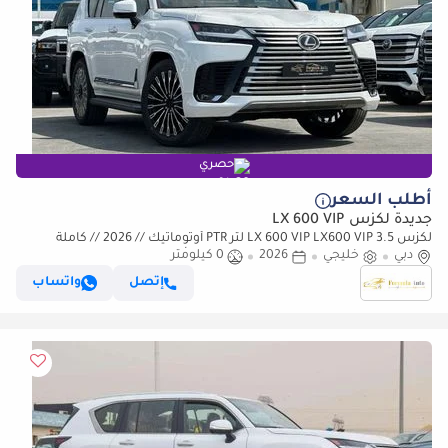
حصري
أطلب السعر
جديدة لكزس LX 600 VIP
لكزس LX 600 VIP LX600 VIP 3.5 لتر PTR أوتوماتيك // 2026 // كاملة
دبي
المواصفات: مقاعد VIP، رادار وشاشة عرض رأسية، كاميرا
خليجي
2026
0 كيلومتر
إتصل
واتساب