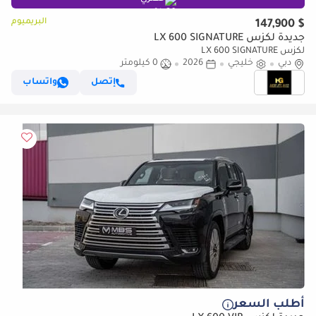
البريميوم
$ 147,900
جديدة لكزس LX 600 SIGNATURE
لكزس LX 600 SIGNATURE
دبي
خليجي
2026
0 كيلومتر
إتصل
واتساب
أطلب السعر