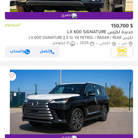
حصري
البريميوم
$ 150,700
جديدة لكزس LX 600 SIGNATURE
لكزس LX 600 SIGNATURE || 3.5L V6 PETROL / RADAR / REAR
دبي
خليجي
2026
0 كيلومتر
ENTERTAINMENT SCREEN / HEADS UP DISPALY / COOL BOX (CODE
إتصل
واتساب
حصري