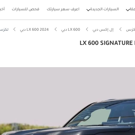
لة
السيارات الجديدة
اعرف سعر سيارتك
فحص للسيارات
أخب
كزس
إل إكس دبي
LX 600 دبي
LX 600 2024 دبي
لكزس E LEXUS LX600 3.5LP ASHWOOD EDITION
بيكارز
يصًا للطرق الوعرة
ل استهلاك في فئته
يير أنظمة مساعدة السائق المتقدمة (ADAS)