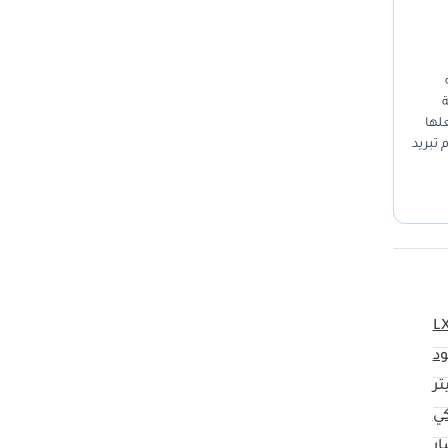
ة
علها
تبريد
ة
جم
L
د
كي
ار