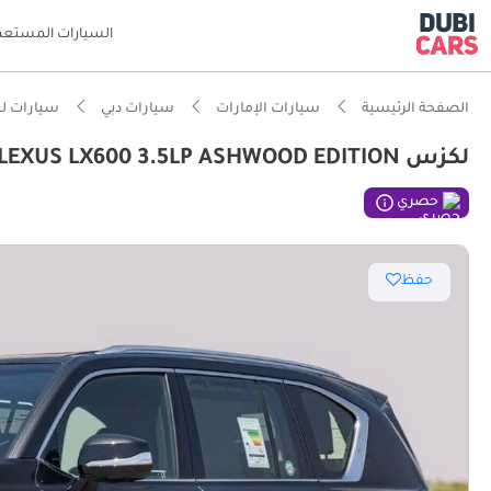
السيارات المستعم
الصفحة الرئيسية
سيارات الإمارات
سيارات دبي
سيارات ل
لكزس LX 600 SIGNATURE LEXUS LX600 3.5LP ASHWOOD EDITION
ذكاء دو
حصري
حفظ
مصمم خص
أقل معد
أحدث معا