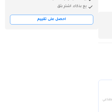
بِع بذكاء. اشترِ بثق
احصل على تقييم
صطناعي