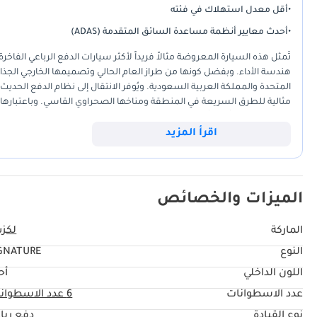
•
أقل معدل استهلاك في فئته
•
أحدث معايير أنظمة مساعدة السائق المتقدمة (ADAS)
تُمثل هذه السيارة المعروضة مثالاً فريداً لأكثر سيارات الدفع الرباعي الفا
هندسة الأداء. وبفضل كونها من طراز العام الحالي وتصميمها الخارجي الجذاب
المتحدة والمملكة العربية السعودية. ويُوفر الانتقال إلى نظام الدفع الحديث ث
مثالية للطرق السريعة في المنطقة ومناخها الصحراوي القاسي. وباعتبارها 
مصمم خصيصاً وفقاً للمعايير البيئية المحلية. ويضمن اختيار هذه الفئة حصو
قصوى، مثل عزل المقصورة الفائق وأنظمة مساعدة السائق المتقدمة. بالنسبة
اقرأ المزيد
تنفيذية فاخرة وسيارة عائلية مُجهزة للمغامرات. ويُعتبر هذا الخيار على نط
اليوم.
الميزات والخصائص
الماركة
لكز
النوع
GNATURE
اللون الداخلي
أح
عدد الاسطوانات
6
عدد الاسطوان
نوع القيادة
دفع ربا