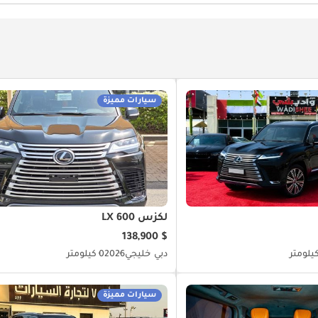
سيارات مميزة
لكزس LX 600
$ 138,900
دبي
خليجي
2026
0 كيلومتر
سيارات مميزة