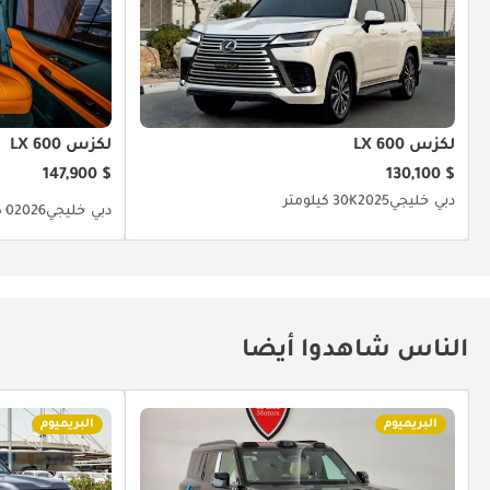
لكزس LX 600
لكزس LX 600
$ 147,900
$ 130,100
دبي
خليجي
2025
30K كيلومتر
دبي
خليجي
2026
0 كيلومتر
الناس شاهدوا أيضا
البريميوم
البريميوم