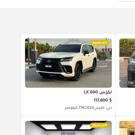
البريميوم
لكزس LX 600
$ 117,800
دبي
خليجي
2023
75K كيلومتر
البريميوم