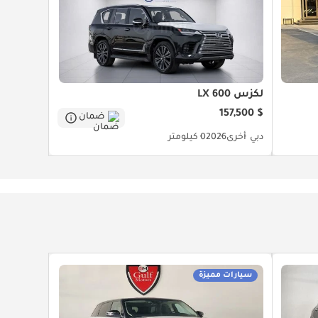
لكزس LX 600
$ 157,500
ضمان
دبي
أخرى
2026
0 كيلومتر
سيارات مميزة