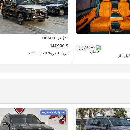
لكزس LX 600
$ 147,900
ضمان
دبي
خليجي
2026
0 كيلومتر
سيارات مميزة