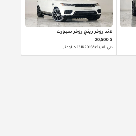
لاند روفر رينج روفر سبورت
$ 20,500
دبي
أمريكية
2018
131K كيلومتر