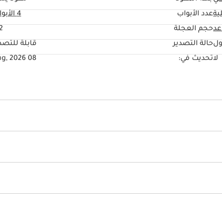
ية
عدد الأبواب
4 الأبواب
حجم العجلة
2"
ول
حالة التصدير
قابلة للتصد
لا
تحديث في:
08 Aug, 2026
سرعة ذكي
كاميرا 360 درجة
جهاز التحكم بالمناخ
مقاعد بنظام تدفئة وتبريد