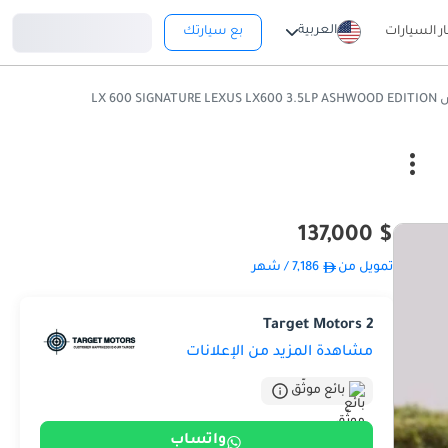
تسجيل دخول
العربية
ار السيارات
بع سيارتك
LX 600 SIGNATUR
$ 137,000
تمويل من
7,186
/ شهر
Target Motors 2
مشاهدة المزيد من الإعلانات
بائع موثّق
واتساب