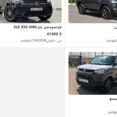
ر
مرسيدس بنز GLE 450 AMG
$ 47,900
دبي
خليجي
2019
113K كيلومتر
يسو