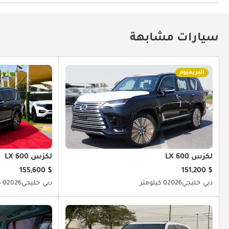
توصيل بلوتوث
سيارات مشابهة
البريميوم
لكزس LX 600
لكزس LX 600
$ 155,600
$ 151,200
دبي
خليجي
2026
0 كيلومتر
دبي
خليجي
2026
0 كيلومتر