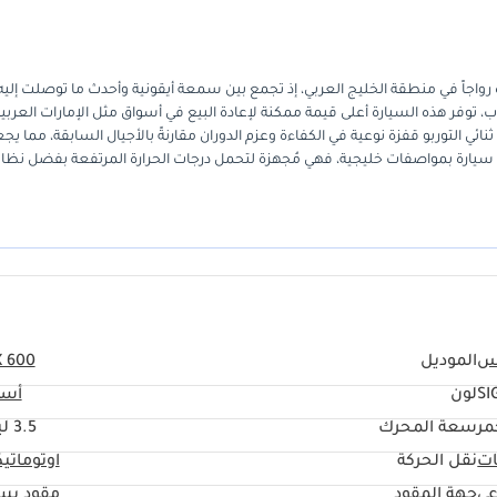
خرة رواجاً في منطقة الخليج العربي، إذ تجمع بين سمعة أيقونية وأحدث ما توصلت إليه
، توفر هذه السيارة أعلى قيمة ممكنة لإعادة البيع في أسواق مثل الإمارات العربي
نائي التوربو قفزة نوعية في الكفاءة وعزم الدوران مقارنةً بالأجيال السابقة، مما يج
سيارة بمواصفات خليجية، فهي مُجهزة لتحمل درجات الحرارة المرتفعة بفضل نظام 
لك على باقة كاملة من الميزات الفاخرة التي يُوليها المشترون في المنطقة أهمية
 للمشتري الجاد، تُعد هذه فرصة لامتلاك سيارة تجمع بين الأداء المتميز كسيار
اق واسع أذكى استثمار طويل الأجل في فئة سيارات الدفع الرباعي الفاخرة كاملة الح
س
الموديل
X 600
SI
لون
أسو
مر
سعة المحرك
3.5 ليتر
ات
نقل الحركة
اوتوماتي
عي
جهة المقود
مقود يس