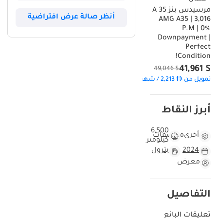
مرسيدس بنز A 35
أنظر صالة عرض افتراضية
AMG A35 | 3,016
P.M | 0%
Downpayment |
Perfect
Condition!
$ 41,961
$ 49,046
تمويل من
2,213
/ شهر
أبرز النقاط
6,500
أخرى
مواصفات
كيلومتر
2024
بترول
معرض
التفاصيل
تعليقات البائع