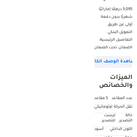
3,095 درهمًا إماراتيًا
شهريًا بدون دفعة
أولى عن طريق
التمويل البنكي
التفاصيل الرئيسية:
الضمان: تحت الضمان
عقد الصيانة: إضافة
شاهدة الوصف الكامل
مدفوعة مقاس
العجلات: 18 بوصة
الميزات
▔▔▔▔▔▔▔▔▔▔
والخصائص
لماذا تختار هذه
السيارة؟ مرسيدس
عدد المقاعد
5 مقاعد
بنز الفئة A سيدان
نقل الحركة
اوتوماتيكي
2024: استمتع
حالة
ليست
بالفخامة في كل رحلة.
التصدير
للتصدير
انطلق في تجربة أداء
اللون الداخلي
أسود
مثيرة مع سيارة