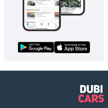
التسجيل 3 شيك: لا
يُصرف، ويُعاد بعد
التسجيل (سيتم
توضيح الشروط
والأحكام عند الحجز).
▔▔▔▔▔▔▔▔▔▔
بيع سيارتك: املأ
النموذج هنا: نقدم
الدفع نقدًا ونتعامل
مع التسويات البنكية
المبكرة.
▔▔▔▔▔▔▔▔▔▔
المرجع: 10278AC