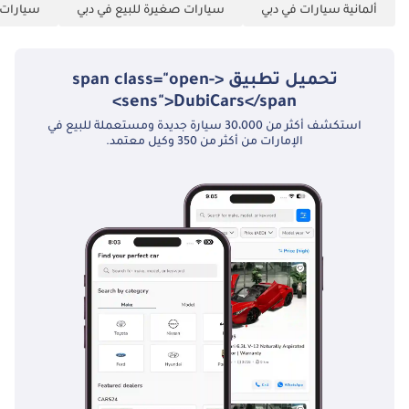
ألمانية سيارات في دبي
سيارات صغيرة للبيع في دبي
سيارات ع
شخصي لآخر 3 أشهر
6 كشف حساب بنكي
للشركة لآخر 3 أشهر.
تحميل تطبيق <span class="open-
الشركات: 1 رخصة
sens">DubiCars</span>
تجارية 2 عقد
استكشف أكثر من 30،000 سيارة جديدة ومستعملة للبيع في
التأسيس 3 نسخ من
الإمارات من أكثر من 350 وكيل معتمد.
جوازات سفر جميع
الشركاء 4 كشف
حساب بنكي للشركة
لآخر 3 أشهر.
▔▔▔▔▔▔▔▔▔▔
خيارات حجز السيارة:
للبدء، نطلب دفعة
مقدمة قدرها 5000
درهم إماراتي عبر: 1
بطاقة ائتمان/خصم:
تُرد نقدًا بعد التسجيل
2 نقدًا: تُرد نقدًا بعد