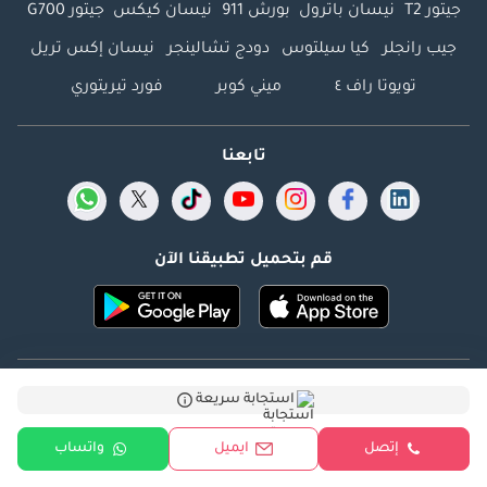
جيتور T2
نيسان باترول
بورش 911
نيسان كيكس
جيتور G700
جيب رانجلر
كيا سيلتوس
دودج تشالينجر
نيسان إكس تريل
تويوتا راف ٤
ميني كوبر
فورد تيريتوري
تابعنا
قم بتحميل تطبيقنا الآن
Dubicars.com @ 2026. جميع الحقوق محفوظة.
استجابة سريعة
العنوان: 2114 ، برج شذى ، المدينة الإعلامية ، دبي ، الإمارات
إتصل
ايميل
واتساب