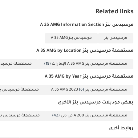
(مختوم) 3 نسخ من
Related links
جواز السفر والتأشيرة
4 نسخة من بطاقة
مرسيدس بنز A 35 AMG Information Section
الهوية الإماراتية (إذا
كنت قد استلمت راتباً
مرسيدس بنز
مرسيدس بنز A 35 AMG
واحداً فقط أو لم
تستلم أي راتب
مستعملة مرسيدس بنز A 35 AMG by Location
وتعمل لدى شركة
مستعملة مرسيدس بنز A 35 AMG الإمارات
(19)
مستعملة مرسيدس بنز  AMG
مدرجة، فيُرجى
التواصل معنا).
مستعملة مرسيدس بنز A 35 AMG by Year
أصحاب الأعمال الحرة:
1 رخصة تجارية 2 عقد
مستعملة مرسيدس بنز A 35 AMG 2023
(6)
مستعملة مرسيدس بنز 5 AMG 2021
التأسيس 3 نسخ من
بعض موديلات مرسيدس بنز الأخرى
جوازات سفر جميع
الشركاء 4 نسخ من
مستعملة مرسيدس بنز A 200 في دبي
(42)
مستعملة مرسيدس بنز A 220 في د
بطاقة الهوية
الإماراتية والتأشيرة 5
روابط أخرى
كشف حساب بنكي