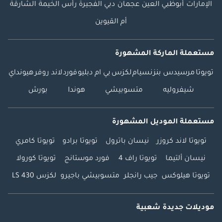
الإمارات
أبوظبي
العين
عجمان
دبي
الفجيرة
رأس الخيمة
الشارقة
أم القيوين
مستعملة الماركة المشهورة
تويوتا
مرسيدس بنز
نسيام
لكزس
بي ام دبليو
فورد
لاند روفر
هيونداي
شيفروليه
متسوبيشي
هوندا
بورش
مستعملة الموديل المشهورة
تويوتا لاند كروزر
نيسان باترول
تويوتا برادو
تويوتا كامري
نيسان ألتيما
تويوتا راف 4
فورد موستانج
تويوتا كورولا
تويوتا هيلوكس
جيب رانجلر
متسوبيشي باجيرو
لكزس LS 430
موديلات جديدة شعبية