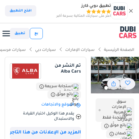
تطبيق دوبي كارز
افتح التطبيق
اعثر على سيارتك المثالية بسرعة أكبر
بع
تطبيق
الصفحة الرئيسية
سيارات الإمارات
سيارات دبي
سيارات مرسيد
تم النشر من
Alba Cars
استجابة سريعة
بائع موثّق
سوق
الموقع والاتجاهات
الإمارات
العربية
يقدم هذا الوكيل اختبار القيادة
المتحدة فقط
والاستبدال
بائع موثّق
المزيد من الإعلانات من هذا التاجر
ضمان