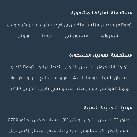
مستعملة الماركة المشهورة
تويوتا
مرسيدس بنز
نسيام
لكزس
بي ام دبليو
فورد
لاند روفر
هيونداي
شيفروليه
متسوبيشي
هوندا
بورش
مستعملة الموديل المشهورة
تويوتا لاند كروزر
نيسان باترول
تويوتا برادو
تويوتا كامري
نيسان ألتيما
تويوتا راف 4
فورد موستانج
تويوتا كورولا
تويوتا هيلوكس
جيب رانجلر
متسوبيشي باجيرو
لكزس LS 430
موديلات جديدة شعبية
جيتور T2
نيسان باترول
بورش 911
نيسان كيكس
جيتور G700
جيب رانجلر
كيا سيلتوس
دودج تشالينجر
نيسان إكس تريل