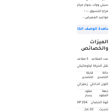
سيتي ووك، بجوار مركز
مزايا للتسوق --- •
مواعيد المعرض: -
يوميًا: من الساعة
شاهدة الوصف الكامل
10:00 صباحًا إلى 10:00
مساءً --- • تابعنا على: -
الميزات
انستجرام: - تيك توك:
والخصائص
--- • خدماتنا (VIP): -
خيارات مرنة للتمويل
عدد المقاعد
5 مقاعد
والتأمين. - مبيعات
نقل الحركة
اوتوماتيكي
ودعم ما بعد البيع من
حالة
قابلة
الخبراء. - مساعدة في
التصدير
للتصدير
تسجيل السيارة
اللون الداخلي
زعفراني
(التأمين - الفحص -
جهة
مقود
التسجيل). - صفقات
المقود
يسار
وخدمات التصدير
قوة الحصان
204 HP
متاحة. - يمكننا توصيل
تحديث
02 Jul,
السيارة إلى أي مكان