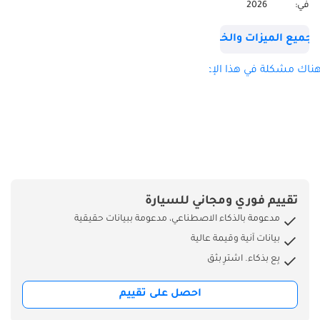
في:
2026
في الإمارات العربية
المتحدة. --- • هل
جميع الميزات والخصائص
تبحث عن بيع أو
استبدال سيارتك؟ -
ناك مشكلة في هذا الإعلان؟
نحن نقبل جميع أنواع
السيارات للاستبدال.
- نشتري أي سيارة
نقدًا.
تقييم فوري ومجاني للسيارة
مدعومة بالذكاء الاصطناعي، مدعومة ببيانات حقيقية
بيانات آنية وقيمة عالية
بِع بذكاء. اشترِ بثق
احصل على تقييم