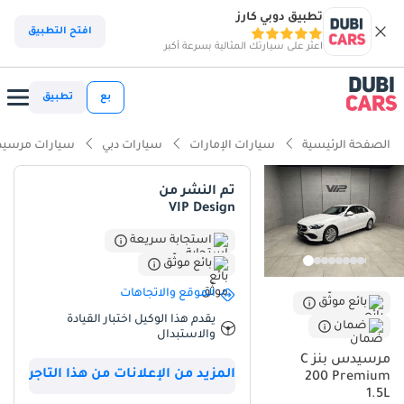
تطبيق دوبي كارز
افتح التطبيق
اعثر على سيارتك المثالية بسرعة أكبر
بع
تطبيق
الصفحة الرئيسية
سيارات الإمارات
سيارات دبي
سيارات مرسيد
تم النشر من
VIP Design
استجابة سريعة
بائع موثّق
الموقع والاتجاهات
بائع موثّق
يقدم هذا الوكيل اختبار القيادة
ضمان
والاستبدال
مرسيدس بنز C
المزيد من الإعلانات من هذا التاجر
200 Premium
1.5L