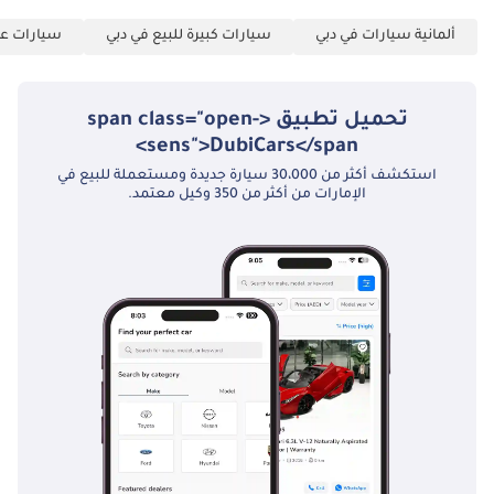
تقنية Hotend، النوع
ألمانية سيارات في دبي
سيارات كبيرة للبيع في دبي
سيارات عائ
II-A 413 فتحة سقف
بانورامية أوتوماتيكية
421 ناقل حركة
تحميل تطبيق <span class="open-
أوتوماتيكي بـ 9 سرعات
sens">DubiCars</span>
42U وظيفة الإسقاط
استكشف أكثر من 30،000 سيارة جديدة ومستعملة للبيع في
عبر المصابيح الأمامية
الإمارات من أكثر من 350 وكيل معتمد.
- الرموز 43U وظيفة
العرض عبر المصابيح
الأمامية - الرسوم
المتحركة 444 شاشة
عرض رأسية متقدمة
(HUD) 464 شاشة
عرض مجموعة
العدادات M 475
مراقبة ضغط
الإطارات (TPM) 486
نظام التعليق الرياضي