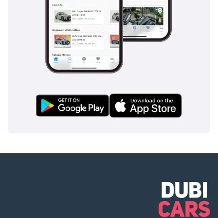
4S6 تقنية الطرف
البارد، النوع 0 500
مرايا خارجية قابلة
للطي كهربائيًا 501
كاميرا بزاوية 360 درجة
502 متعدد السنوات
تحديثات مجانية
للخرائط 513 نظام
التعرف على علامات
الطريق 51B التصنيف،
مجموعة البلدان
EURO-NCAP 51U
بطانة السقف،
قماش أسود 525
Connect 20 High
(NTG7) 537 معيار
الراديو الرقمي DAB
(Digi. Audio Broadc.)