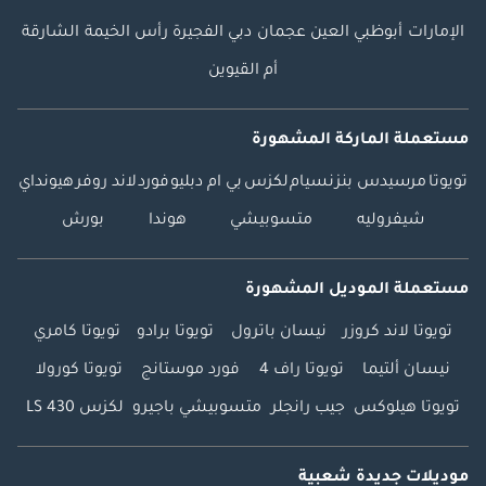
طلب 70B سترة
الإمارات
أبوظبي
العين
عجمان
دبي
الفجيرة
رأس الخيمة
الشارقة
السلامة - السائق 723
أم القيوين
غطاء حجرة التحميل
75B حزمة USB الدخول
772 تصميم AMG -
مستعملة الماركة المشهورة
جناح أمامي، تنانير
تويوتا
مرسيدس بنز
نسيام
لكزس
بي ام دبليو
فورد
لاند روفر
هيونداي
جانبية 776 أوسع
قوس العجلة لعجلات
شيفروليه
متسوبيشي
هوندا
بورش
AMG 795 مظهر
القماش المنسوج
مستعملة الموديل المشهورة
لوحدة التحكم المركزية
مع تأثير معدني (2C11)
تويوتا لاند كروزر
نيسان باترول
تويوتا برادو
تويوتا كامري
79B التثبيت المسبق
نيسان ألتيما
تويوتا راف 4
فورد موستانج
تويوتا كورولا
لمعيار الراديو الرقمي
DAB 7B4 دول WIPPS
تويوتا هيلوكس
جيب رانجلر
متسوبيشي باجيرو
لكزس LS 430
WEU+COC 7U3 متغير
طراز المقعد 3 804
موديلات جديدة شعبية
YoM X3/1 810 نظام