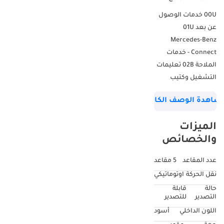
00U خدمات الوصول
عن بعد 01U
Mercedes-Benz
Connect - خدمات
الملاحة 02B تعليمات
التشغيل وكتيب
الخدمة - ألماني 040U
شاهدة الوصف الكامل
أسود - تشطيب
قياسي 04U منظر
الميزات
أمامي 180 درجة
والخصائص
للقيادة على الطرق
الوعرة 0B4 موقع
عدد المقاعد
5 مقاعد
إنتاج المركبات بريمن
نقل الحركة
اوتوماتيكي
0S3 جامع البلد
حالة
قابلة
للحصول على شهادة
التصدير
للتصدير
Red لـ HU ECE 0U1 HU
اللون الداخلي
أسود
مجموعة البلد لـ ECE