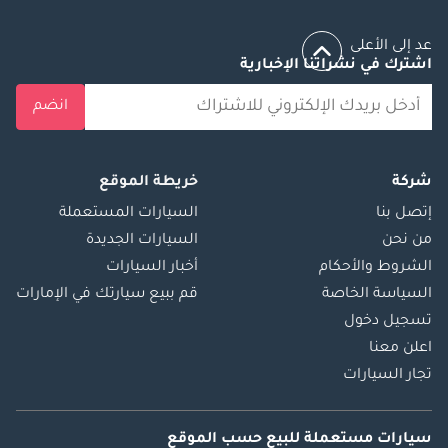
581 التحكم التلقائي
في المناخ 587 عرض
عد إلى الأعلى
اشترك في نشراتنا الإخبارية
الشعار عبر المرآة
5B0 Techn. التثبيت
انضم
المسبق لـ Distronic
call 600A قماش /
جلد مقلد / ستوكات
شركة
خريطة الموقع
601A قماش / جلد
إتصل بنا
السيارات المستعملة
مقلد / ستوكات -
من نحن
السيارات الجديدة
أسود / أنث. 628
الشروط والأحكام
أخبار السيارات
التحكم التلقائي في
السياسة الخاصة
قم ببيع سيارتك في الإمارات
الضوء العالي
بالإضافة إلى (IHC+)
تسجيل دخول
670 نظام استخدام
اعلن معنا
حرارة المحرك
تجار السيارات
المتبقية (REST) 6P5
رمز التحكم في
سيارات مستعملة
للبيع
حسب الموقع
المبيعات للكود 475