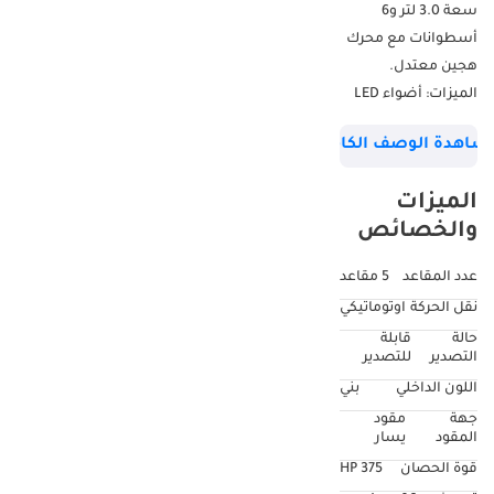
سعة 3.0 لتر و6
أسطوانات مع محرك
هجين معتدل.
الميزات: أضواء LED
محيطة بـ 64 لونًا،
شاهدة الوصف الكامل
نظام صوت
Burmester، شاشة
الميزات
عرض أمامية، كاميرا
والخصائص
360 درجة، مقاعد
أمامية كهربائية مع
عدد المقاعد
5 مقاعد
ذاكرة، مقاعد أمامية
نقل الحركة
اوتوماتيكي
مدفأة وجيدة التهوية،
حالة
قابلة
باب خلفي كهربائي،
التصدير
للتصدير
KEYLESS-GO، تحكم
اللون الداخلي
بني
مناخي بـ 4 مناطق،
جهة
مقود
سقف بانورامي
المقود
يسار
كهربائي، ميزة تثبيت
قوة الحصان
375 HP
الفرامل، مساعد