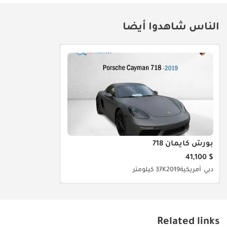
دبي – الإمارات العربية
المتحدة. يمكنك زيارة
الناس شاهدوا أيضا
موقعنا هنا
بورش كايمان 718
$ 41,100
دبي
أمريكية
2019
37K كيلومتر
Related links