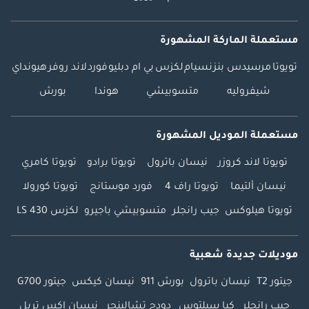
مستعملة الماركة المشهورة
تويوتا
مرسيدس بنز
نسيام
لكزس
بي ام دبليو
فورد
لاند روفر
هيونداي
شيفروليه
متسوبيشي
هوندا
بورش
مستعملة الموديل المشهورة
تويوتا لاند كروزر
نيسان باترول
تويوتا برادو
تويوتا كامري
نيسان ألتيما
تويوتا راف 4
فورد موستانج
تويوتا كورولا
تويوتا هيلوكس
جيب رانجلر
متسوبيشي باجيرو
لكزس LS 430
موديلات جديدة شعبية
جيتور T2
نيسان باترول
بورش 911
نيسان كيكس
جيتور G700
جيب رانجلر
كيا سيلتوس
دودج تشالينجر
نيسان إكس تريل