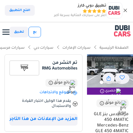
تطبيق دوبي كارز
افتح التطبيق
اعثر على سيارتك المثالية بسرعة أكبر
بع
تطبيق
الصفحة الرئيسية
سيارات الإمارات
سيارات دبي
سيارات مرسيد
تم النشر من
RMG Automobiles
بائع موثّق
حصري
الموقع والاتجاهات
يقدم هذا الوكيل اختبار القيادة
بائع موثّق
والاستبدال
مرسيدس بنز GLE
المزيد من الإعلانات من هذا التاجر
450 4MATIC
Mercedes-Benz
GLE 450 4MATIC