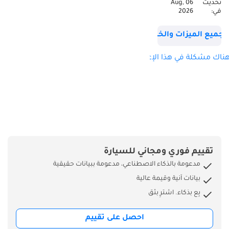
تحديث
06 Aug,
الفرامل النشط،
في:
2026
مصابيح أمامية LED،
LED DRL، مساعد
جميع الميزات والخصائص
نشط للنقطة
العمياء، مساعد
ناك مشكلة في هذا الإعلان؟
نشط للحفاظ على
المسار، عجلات
معدنية مقاس 21
بوصة، الموديل: 2024
اللون: أسود من نحن؟
نحن ريان موتورز، تجار
ومصدرو السيارات
تقييم فوري ومجاني للسيارة
في منطقة دبي
مدعومة بالذكاء الاصطناعي، مدعومة ببيانات حقيقية
للسيارات (داز)، دبي.
بيانات آنية وقيمة عالية
نحن أحد أفضل التجار
بِع بذكاء. اشترِ بثق
ومصدري السيارات
الناشئين في الإمارات
احصل على تقييم
العربية المتحدة،