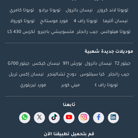
تويوتا لاند كروزر
نيسان باترول
تويوتا برادو
تويوتا كامري
نيسان ألتيما
تويوتا راف 4
فورد موستانج
تويوتا كورولا
تويوتا هيلوكس
جيب رانجلر
متسوبيشي باجيرو
لكزس LS 430
موديلات جديدة شعبية
جيتور T2
نيسان باترول
بورش 911
نيسان كيكس
جيتور G700
جيب رانجلر
كيا سيلتوس
دودج تشالينجر
نيسان إكس تريل
تويوتا راف ٤
ميني كوبر
فورد تيريتوري
تابعنا
قم بتحميل تطبيقنا الآن