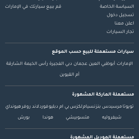
السياسة الخاصة
قم ببيع سيارتك في الإمارات
تسجيل دخول
اعلن معنا
تجار السيارات
سيارات مستعملة
للبيع
حسب الموقع
الإمارات
أبوظبي
العين
عجمان
دبي
الفجيرة
رأس الخيمة
الشارقة
أم القيوين
مستعملة الماركة المشهورة
تويوتا
مرسيدس بنز
نسيام
لكزس
بي ام دبليو
فورد
لاند روفر
هيونداي
شيفروليه
متسوبيشي
هوندا
بورش
مستعملة الموديل المشهورة