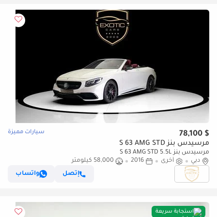
سيارات مميزة
$ 78,100
مرسيدس بنز S 63 AMG STD
مرسيدس بنز S 63 AMG STD 5.5L
دبي
أخرى
2016
58,000 كيلومتر
إتصل
واتساب
استجابة سريعة