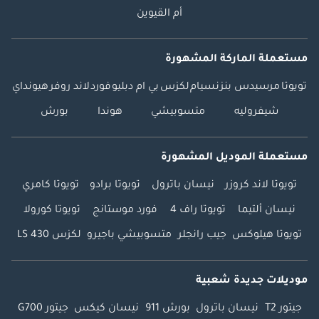
أم القيوين
مستعملة الماركة المشهورة
تويوتا
مرسيدس بنز
نسيام
لكزس
بي ام دبليو
فورد
لاند روفر
هيونداي
شيفروليه
متسوبيشي
هوندا
بورش
مستعملة الموديل المشهورة
تويوتا لاند كروزر
نيسان باترول
تويوتا برادو
تويوتا كامري
نيسان ألتيما
تويوتا راف 4
فورد موستانج
تويوتا كورولا
تويوتا هيلوكس
جيب رانجلر
متسوبيشي باجيرو
لكزس LS 430
موديلات جديدة شعبية
جيتور T2
نيسان باترول
بورش 911
نيسان كيكس
جيتور G700