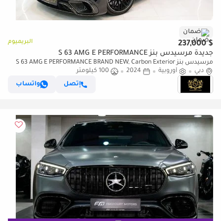
ضمان
البريميوم
$ 237,000
جديدة مرسيدس بنز S 63 AMG E PERFORMANCE
مرسيدس بنز S 63 AMG E PERFORMANCE BRAND NEW, Carbon Exterior
دبي
أوروبية
2024
100 كيلومتر
Pack, Ceramic Brakes, Gargash Warranty!!
إتصل
واتساب