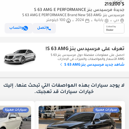
$ 219,200
جديدة مرسيدس بنز S 63 AMG E PERFORMANCE
مرسيدس بنز S 63 AMG E PERFORMANCE Brand New S63 AMG-
دبي
يابانية
2024
100 كيلومتر
Eperformance -3 YEARS WARRANTY 100,000KM
إتصل
واتساب
تعرف على مرسيدس بنز S 63 AMG!
احصل على معلومات مفصلة حول مرسيدس بنز S 63
AMG الأسعار والمواصفات والميزات في الإمارات
شاهد جديد مرسيدس بنز S 63 AMG
لا يوجد سيارات بهذه المواصفات التي تبحث عنها. إليك
خيارات
سيارات قد تعجبك.
سيارات مميزة
سيارات مميزة