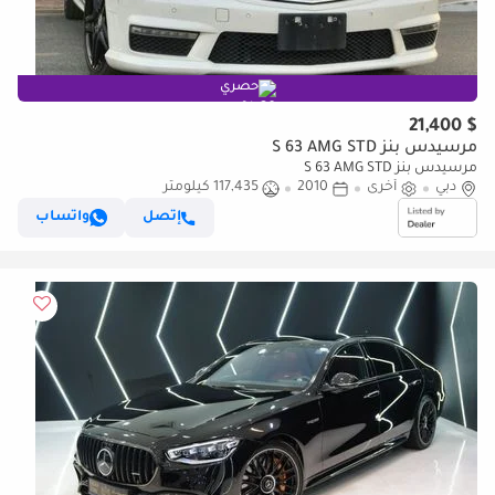
حصري
$ 21,400
مرسيدس بنز S 63 AMG STD
مرسيدس بنز S 63 AMG STD
دبي
أخرى
2010
117,435 كيلومتر
إتصل
واتساب