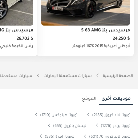
مرسيدس بنز S 63 AMG
مرسيدس بنز S 63 AMG
$ 26,702
$ 24,250
أبوظبي
أمريكية
2015
167K كيلومتر
رأس الخيمة
خليجي
الصفحة الرئيسية
سيارات مستعملة الإمارات
سيارات مستعملة 
موديلات أخرى
الموقع
تويوتا لاند كروزر (2185)
تويوتا هيلوكس (1710)
تويوتا برادو (1276)
نيسان باترول (655)
تويوتا لاند كروزر 70 (601)
تويوتا راف ٤ (585)