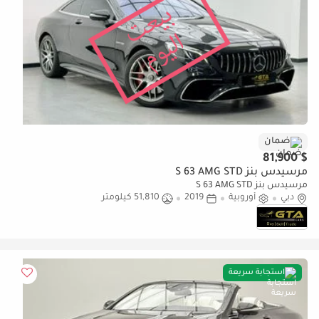
ضمان
$ 81,900
مرسيدس بنز S 63 AMG STD
مرسيدس بنز S 63 AMG STD
دبي
أوروبية
2019
51,810 كيلومتر
استجابة سريعة