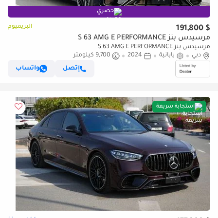
حصري
البريميوم
$ 191,800
مرسيدس بنز S 63 AMG E PERFORMANCE
مرسيدس بنز S 63 AMG E PERFORMANCE
دبي
يابانية
2024
9,700 كيلومتر
إتصل
واتساب
استجابة سريعة