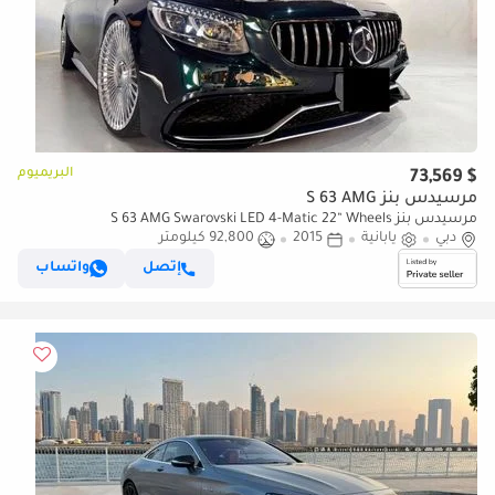
البريميوم
$ 73,569
مرسيدس بنز S 63 AMG
مرسيدس بنز S 63 AMG Swarovski LED 4-Matic 22“ Wheels
دبي
يابانية
2015
92,800 كيلومتر
إتصل
واتساب