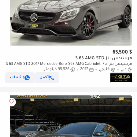
$ 65,500
مرسيدس بنز S 63 AMG STD
مرسيدس بنز S 63 AMG STD 2017 Mercedes-Benz S63 AMG Cabriolet, Full
دبي
خليجي
2017
95,526 كيلومتر
Option, Flagship AMG, Immaculate Condition, GCC
إتصل
واتساب