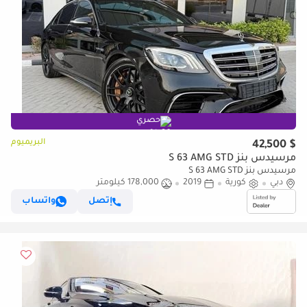
حصري
البريميوم
$ 42,500
مرسيدس بنز S 63 AMG STD
مرسيدس بنز S 63 AMG STD
دبي
كورية
2019
178,000 كيلومتر
إتصل
واتساب