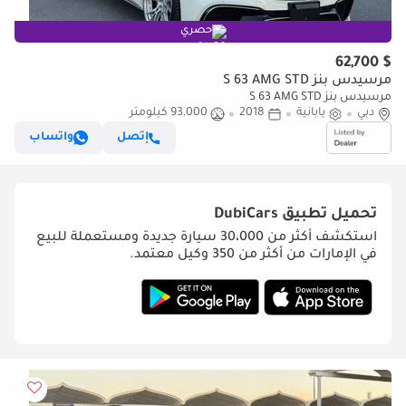
حصري
$ 62,700
مرسيدس بنز S 63 AMG STD
مرسيدس بنز S 63 AMG STD
دبي
يابانية
2018
93,000 كيلومتر
إتصل
واتساب
تحميل تطبيق
DubiCars
استكشف أكثر من 30،000 سيارة جديدة ومستعملة للبيع
في الإمارات من أكثر من 350 وكيل معتمد.