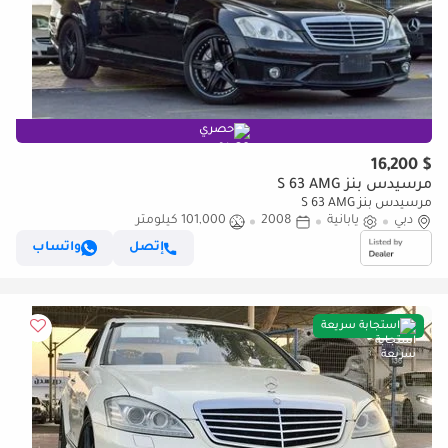
حصري
$ 16,200
مرسيدس بنز S 63 AMG
مرسيدس بنز S 63 AMG
دبي
يابانية
2008
101,000 كيلومتر
إتصل
واتساب
استجابة سريعة