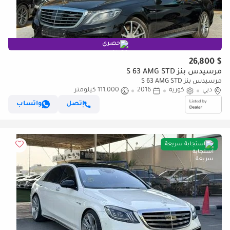
حصري
$ 26,800
مرسيدس بنز S 63 AMG STD
مرسيدس بنز S 63 AMG STD
دبي
كورية
2016
111,000 كيلومتر
إتصل
واتساب
استجابة سريعة