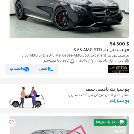
$ 54,500
مرسيدس بنز S 63 AMG STD
مرسيدس بنز S 63 AMG STD 2016 Mercedes-AMG S63, Excellent
دبي
يابانية
Condition, Japanese Specs.
2016
85,922 كيلومتر
إتصل
واتساب
بع سيارتك بأفضل سعر
انشر إعلان لتلقي عروض من آلاف الشارين
بع سيارتك
استجابة سريعة