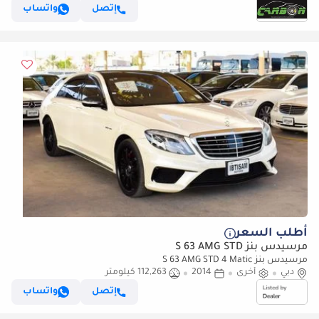
إتصل
واتساب
أطلب السعر
مرسيدس بنز S 63 AMG STD
مرسيدس بنز S 63 AMG STD 4 Matic
دبي
أخرى
2014
112,263 كيلومتر
إتصل
واتساب