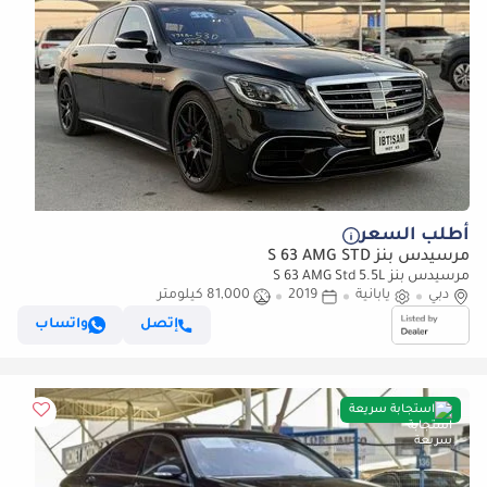
أطلب السعر
مرسيدس بنز S 63 AMG STD
مرسيدس بنز S 63 AMG Std 5.5L
دبي
يابانية
2019
81,000 كيلومتر
إتصل
واتساب
استجابة سريعة