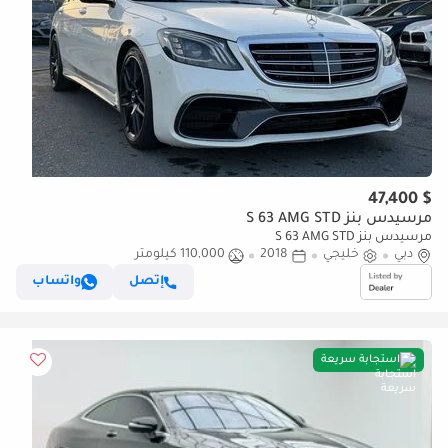
$ 47,400
مرسيدس بنز S 63 AMG STD
مرسيدس بنز S 63 AMG STD
دبي
خليجي
2018
110,000 كيلومتر
إتصل
واتساب
استجابة سريعة