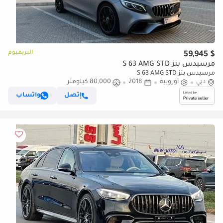
البريميوم
$ 59,945
مرسيدس بنز S 63 AMG STD
مرسيدس بنز S 63 AMG STD
دبي
أوروبية
2018
80,000 كيلومتر
إتصل
واتساب