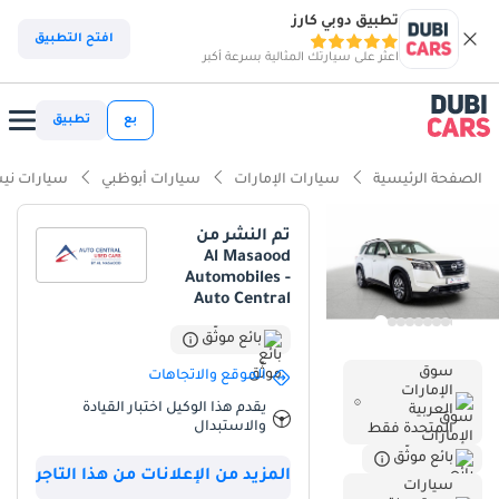
تطبيق دوبي كارز
ذكاء دوبي كارز
افتح التطبيق
اعثر على سيارتك المثالية بسرعة أكبر
ذكاء دوبيكارز
بع
تطبيق
أبرز المواصفات
الصفحة الرئيسية
سيارات الإمارات
سيارات أبوظبي
سيارات ني
تصنيف السلامة 5 نجوم من NCAP
تم النشر من
Al Masaood
أقل معدل استهلاك في فئته
Automobiles -
Auto Central
معيار نظام الصوت من الدرجة الأولى
بائع موثّق
ملخص
سوق
الموقع والاتجاهات
الإمارات
تصل سيارة نيسان باثفايندر 2024 هذه إلى السوق بمواصفات مثالية لدول
يقدم هذا الوكيل اختبار القيادة
العربية
مجلس التعاون الخليجي: محرك بحالة ممتازة وهيكل خارجي أبيض ناصع،
والاستبدال
المتحدة فقط
وهو اللون الأكثر رواجًا في المنطقة لانعكاسه للحرارة وقيمته عند إعادة
بائع موثّق
البيع. وبفضل تصميمها المُحدّث، تُقدّم تجربة قيادة أكثر فخامة ورقيًا من
المزيد من الإعلانات من هذا التاجر
سيارات
سابقاتها، وتتميز في فئة سيارات الدفع الرباعي متوسطة الحجم بناقل