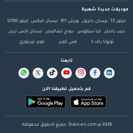
موديلات جديدة شعبية
جيتور T2
نيسان باترول
بورش 911
نيسان كيكس
جيتور G700
جيب رانجلر
كيا سيلتوس
دودج تشالينجر
نيسان إكس تريل
تويوتا راف ٤
ميني كوبر
فورد تيريتوري
تابعنا
قم بتحميل تطبيقنا الآن
Dubicars.com @ 2026. جميع الحقوق محفوظة.