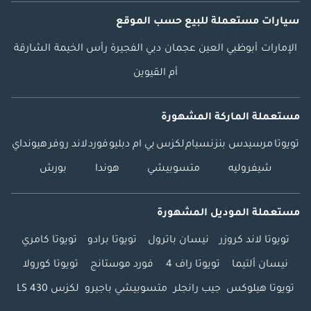
سيارات مستعملة
للبيع
حسب الموقع
الإمارات
أبوظبي
العين
عجمان
دبي
الفجيرة
رأس الخيمة
الشارقة
أم القيوين
مستعملة الماركة المشهورة
تويوتا
مرسيدس بنز
نسيام
لكزس
بي ام دبليو
فورد
لاند روفر
هيونداي
شيفروليه
متسوبيشي
هوندا
بورش
مستعملة الموديل المشهورة
تويوتا لاند كروزر
نيسان باترول
تويوتا برادو
تويوتا كامري
نيسان ألتيما
تويوتا راف 4
فورد موستانج
تويوتا كورولا
تويوتا هيلوكس
جيب رانجلر
متسوبيشي باجيرو
لكزس LS 430