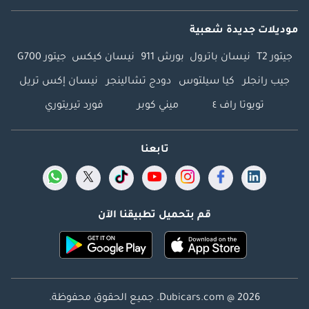
موديلات جديدة شعبية
جيتور T2
نيسان باترول
بورش 911
نيسان كيكس
جيتور G700
جيب رانجلر
كيا سيلتوس
دودج تشالينجر
نيسان إكس تريل
تويوتا راف ٤
ميني كوبر
فورد تيريتوري
تابعنا
قم بتحميل تطبيقنا الآن
Dubicars.com @ 2026. جميع الحقوق محفوظة.