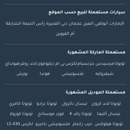
سيارات مستعملة
للبيع
حسب الموقع
الإمارات
أبوظبي
العين
عجمان
دبي
الفجيرة
رأس الخيمة
الشارقة
أم القيوين
مستعملة الماركة المشهورة
تويوتا
مرسيدس بنز
نسيام
لكزس
بي ام دبليو
فورد
لاند روفر
هيونداي
شيفروليه
متسوبيشي
هوندا
بورش
مستعملة الموديل المشهورة
تويوتا لاند كروزر
نيسان باترول
تويوتا برادو
تويوتا كامري
نيسان ألتيما
تويوتا راف 4
فورد موستانج
تويوتا كورولا
تويوتا هيلوكس
جيب رانجلر
متسوبيشي باجيرو
لكزس LS 430