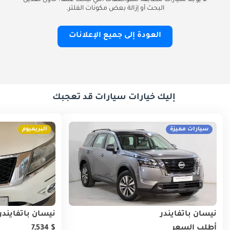
لا يوجد سيارات مطابقة للمواصفات التي تبحث عنها. حاول تعديل
البحث أو إزالة بعض مكونات الفلتر.
العودة إلى جميع الإعلانات
إليك خيارات سيارات قد تعجبك
سيارات مميزة
البريميوم
نيسان باثفايندر
نيسان باثفايندر
أطلب السعر
$ 7,534