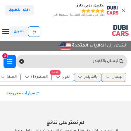
تطبيق دوبي كارز
افتح التطبيق
اعثر على سيارتك المثالية بسرعة أكبر
بع
تطبيق
الشحن إلى
الولايات المتحدة
3
نيسان باثفايندر
جديدة
نيسان
باثفايندر
النوع
السعر ($)
السنة
لم نعثر على نتائج