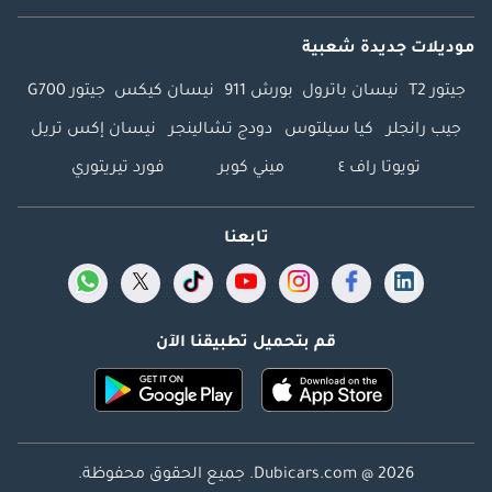
موديلات جديدة شعبية
جيتور T2
نيسان باترول
بورش 911
نيسان كيكس
جيتور G700
جيب رانجلر
كيا سيلتوس
دودج تشالينجر
نيسان إكس تريل
تويوتا راف ٤
ميني كوبر
فورد تيريتوري
تابعنا
قم بتحميل تطبيقنا الآن
Dubicars.com @ 2026. جميع الحقوق محفوظة.