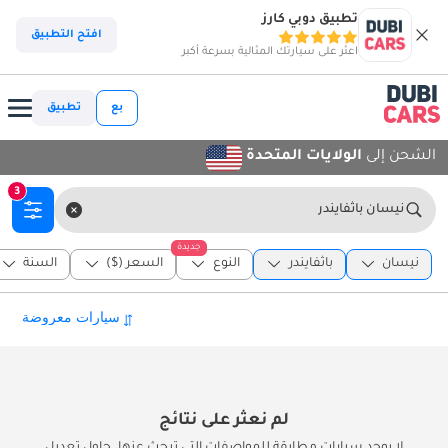
تطبيق دوبي كارز
افتح التطبيق
اعثر على سيارتك المثالية بسرعة أكبر
بع
تطبيق
الشحن إلى
الولايات المتحدة
3
نيسان باثفايندر
جديدة
نيسان
باثفايندر
النوع
السعر ($)
السنة
لم نعثر على نتائج