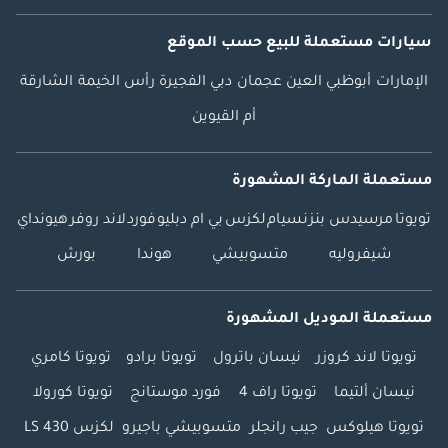
سيارات مستعملة
للبيع
حسب الموقع
الإمارات
أبوظبي
العين
عجمان
دبي
الفجيرة
رأس الخيمة
الشارقة
أم القيوين
مستعملة الماركة المشهورة
تويوتا
مرسيدس بنز
نسيام
لكزس
بي ام دبليو
فورد
لاند روفر
هيونداي
شيفروليه
متسوبيشي
هوندا
بورش
مستعملة الموديل المشهورة
تويوتا لاند كروزر
نيسان باترول
تويوتا برادو
تويوتا كامري
نيسان ألتيما
تويوتا راف 4
فورد موستانج
تويوتا كورولا
تويوتا هيلوكس
جيب رانجلر
متسوبيشي باجيرو
لكزس LS 430