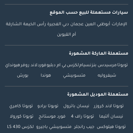
سيارات مستعملة
للبيع
حسب الموقع
الإمارات
أبوظبي
العين
عجمان
دبي
الفجيرة
رأس الخيمة
الشارقة
أم القيوين
مستعملة الماركة المشهورة
تويوتا
مرسيدس بنز
نسيام
لكزس
بي ام دبليو
فورد
لاند روفر
هيونداي
شيفروليه
متسوبيشي
هوندا
بورش
مستعملة الموديل المشهورة
تويوتا لاند كروزر
نيسان باترول
تويوتا برادو
تويوتا كامري
نيسان ألتيما
تويوتا راف 4
فورد موستانج
تويوتا كورولا
تويوتا هيلوكس
جيب رانجلر
متسوبيشي باجيرو
لكزس LS 430