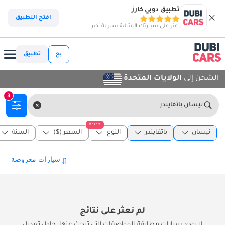
تطبيق دوبي كارز
افتح التطبيق
اعثر على سيارتك المثالية بسرعة أكبر
بع
تطبيق
الشحن إلى
الولايات المتحدة
3
نيسان باثفايندر
جديدة
نيسان
باثفايندر
النوع
السعر ($)
السنة
لم نعثر على نتائج