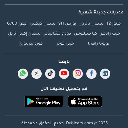
موديلات جديدة شعبية
جيتور T2
نيسان باترول
بورش 911
نيسان كيكس
جيتور G700
جيب رانجلر
كيا سيلتوس
دودج تشالينجر
نيسان إكس تريل
تويوتا راف ٤
ميني كوبر
فورد تيريتوري
تابعنا
قم بتحميل تطبيقنا الآن
Dubicars.com @ 2026. جميع الحقوق محفوظة.