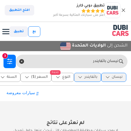
تطبيق دوبي كارز
افتح التطبيق
اعثر على سيارتك المثالية بسرعة أكبر
بع
تطبيق
الشحن إلى
الولايات المتحدة
3
نيسان باثفايندر
جديدة
نيسان
باثفايندر
النوع
السعر ($)
السنة
لم نعثر على نتائج