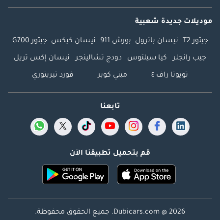
موديلات جديدة شعبية
جيتور T2
نيسان باترول
بورش 911
نيسان كيكس
جيتور G700
جيب رانجلر
كيا سيلتوس
دودج تشالينجر
نيسان إكس تريل
تويوتا راف ٤
ميني كوبر
فورد تيريتوري
تابعنا
قم بتحميل تطبيقنا الآن
Dubicars.com @ 2026. جميع الحقوق محفوظة.