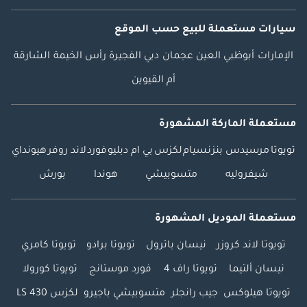
سيارات مستعملة
للبيع
حسب الموقع
الإمارات
أبوظبي
العين
عجمان
دبي
الفجيرة
رأس الخيمة
الشارقة
أم القيوين
مستعملة الماركة المشهورة
تويوتا
مرسيدس بنز
نسيام
لكزس
بي ام دبليو
فورد
لاند روفر
هيونداي
شيفروليه
متسوبيشي
هوندا
بورش
مستعملة الموديل المشهورة
تويوتا لاند كروزر
نيسان باترول
تويوتا برادو
تويوتا كامري
نيسان ألتيما
تويوتا راف 4
فورد موستانج
تويوتا كورولا
تويوتا هيلوكس
جيب رانجلر
متسوبيشي باجيرو
لكزس LS 430