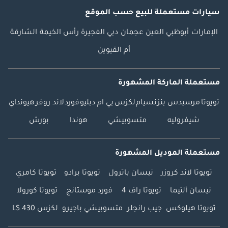
سيارات مستعملة
للبيع
حسب الموقع
الإمارات
أبوظبي
العين
عجمان
دبي
الفجيرة
رأس الخيمة
الشارقة
أم القيوين
مستعملة الماركة المشهورة
تويوتا
مرسيدس بنز
نسيام
لكزس
بي ام دبليو
فورد
لاند روفر
هيونداي
شيفروليه
متسوبيشي
هوندا
بورش
مستعملة الموديل المشهورة
تويوتا لاند كروزر
نيسان باترول
تويوتا برادو
تويوتا كامري
نيسان ألتيما
تويوتا راف 4
فورد موستانج
تويوتا كورولا
تويوتا هيلوكس
جيب رانجلر
متسوبيشي باجيرو
لكزس LS 430