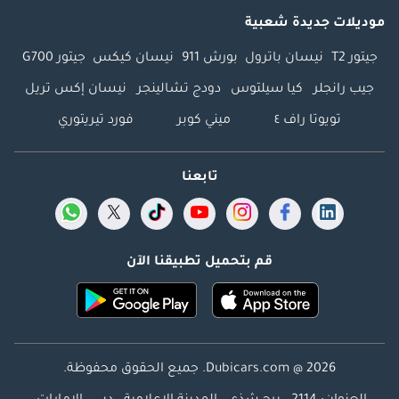
موديلات جديدة شعبية
جيتور T2
نيسان باترول
بورش 911
نيسان كيكس
جيتور G700
جيب رانجلر
كيا سيلتوس
دودج تشالينجر
نيسان إكس تريل
تويوتا راف ٤
ميني كوبر
فورد تيريتوري
تابعنا
قم بتحميل تطبيقنا الآن
Dubicars.com @ 2026. جميع الحقوق محفوظة.