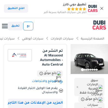
تطبيق دوبي كارز
ذكاء دوبي كارز
افتح التطبيق
اعثر على سيارتك المثالية بسرعة أكبر
ذكاء دوبيكارز
بع
تطبيق
أبرز المواصفات
الصفحة الرئيسية
سيارات الإمارات
سيارات أبوظبي
سيارات ني
تصنيف السلامة 5 نجوم من NCAP
تم النشر من
Al Masaood
أقل معدل استهلاك في فئته
Automobiles -
Auto Central
أحدث معايير أنظمة مساعدة السائق المتقدمة (ADAS)
بائع موثّق
ملخص
سوق
الموقع والاتجاهات
الإمارات
تُمثل هذه السيارة فرصة نادرة لاقتناء سيارة دفع رباعي أسطورية بسبعة
يقدم هذا الوكيل اختبار القيادة
العربية
مقاعد بحالة ممتازة، حيث أن عدادها المنخفض يجعلها بحالة جديدة تمامًا
والاستبدال
المتحدة فقط
للمالك الجديد. يُعد اللون الأسود الخارجي من أكثر الألوان رواجًا في الإمارات
بائع موثّق
العربية المتحدة وسوق السيارات المستعملة في دول مجلس التعاون
المزيد من الإعلانات من هذا التاجر
سيارات
الخليجي، مما يضمن سيولة عالية وقيمة ثابتة عند إعادة بيعها. وباعتبارها