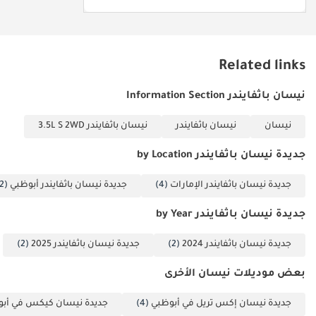
أنظمة السلامة عالية المستوى هذه قياسية في طراز SV، ما يضمن عدم
اضطرارك لدفع مبلغ إضافي مقابل الحماية الأساسية. هذا الالتزام
بالسلامة يجعلها خيارًا مُفضّلًا للآباء المهتمين بالسلامة في دول مجلس
التعاون الخليجي.
Related links
الخلاصة
نيسان باثفايندر Information Section
تُعدّ سيارة باثفايندر 2024 هذه الخيار الأمثل للعائلات التي تبحث عن
موثوقية سيارة نيسان جديدة تمامًا مع توفرها الفوري بمواصفات دول
نيسان
نيسان باثفايندر
نيسان باثفايندر 3.5L S 2WD
مجلس التعاون الخليجي. فمزيجها من حالة السيارة الجديدة تمامًا (بدون
عداد كيلومترات) ولونها الأسود الخارجي الذي يحافظ على قيمتها عند إعادة
جديدة نيسان باثفايندر by Location
البيع يجعلها من أذكى الاستثمارات المالية والعملية المتاحة حاليًا في
السوق.
جديدة نيسان باثفايندر الإمارات
(4)
جديدة نيسان باثفايندر أبوظبي
(2)
تم إنشاء هذه الإحصاءات بواسطة الذكاء الاصطناعي اعتماداً على بيانات
جديدة نيسان باثفايندر by Year
خبراء السوق. يُرجى دائماً فحص السيارة قبل الشراء.
جديدة نيسان باثفايندر 2024
(2)
جديدة نيسان باثفايندر 2025
(2)
بعض موديلات نيسان الأخرى
جديدة نيسان إكس تريل في أبوظبي
(4)
جديدة نيسان كيكس في أب