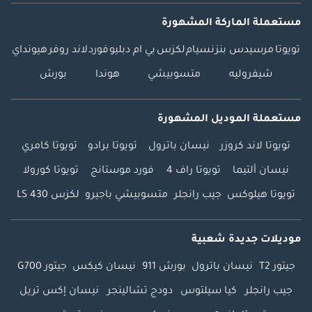
مستعملة الماركة المشهورة
تويوتا
مرسيدس بنز
نسيام
لكزس
بي ام دبليو
فورد
لاند روفر
هيونداي
شيفروليه
متسوبيشي
هوندا
بورش
مستعملة الموديل المشهورة
تويوتا لاند كروزر
نيسان باترول
تويوتا برادو
تويوتا كامري
نيسان ألتيما
تويوتا راف 4
فورد موستانج
تويوتا كورولا
تويوتا هيلوكس
جيب رانجلر
متسوبيشي باجيرو
لكزس LS 430
موديلات جديدة شعبية
جيتور T2
نيسان باترول
بورش 911
نيسان كيكس
جيتور G700
جيب رانجلر
كيا سيلتوس
دودج تشالينجر
نيسان إكس تريل