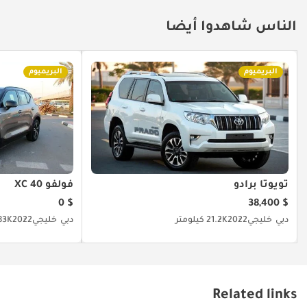
الناس شاهدوا أيضا
البريميوم
البريميوم
تويوتا برادو
فولفو XC 40
$ 0
$ 38,400
دبي
خليجي
2022
21.2K كيلومتر
دبي
خليجي
2022
83K كيلومت
Related links