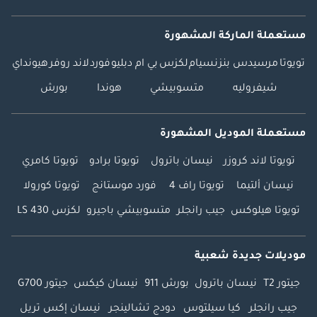
مستعملة الماركة المشهورة
تويوتا
مرسيدس بنز
نسيام
لكزس
بي ام دبليو
فورد
لاند روفر
هيونداي
شيفروليه
متسوبيشي
هوندا
بورش
مستعملة الموديل المشهورة
تويوتا لاند كروزر
نيسان باترول
تويوتا برادو
تويوتا كامري
نيسان ألتيما
تويوتا راف 4
فورد موستانج
تويوتا كورولا
تويوتا هيلوكس
جيب رانجلر
متسوبيشي باجيرو
لكزس LS 430
موديلات جديدة شعبية
جيتور T2
نيسان باترول
بورش 911
نيسان كيكس
جيتور G700
جيب رانجلر
كيا سيلتوس
دودج تشالينجر
نيسان إكس تريل