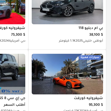
بي أم دبليو 118
شيفروليه كورف
$ 75,300
$ 38,100
أبوظبي
خليجي
2025
1.1K كيلومتر
دبي
أمريكية
2024
.2K
سيارات مميزة
شيفروليه كورفت
جي إي سي GS 8
$ 95,300
أطلب السعر