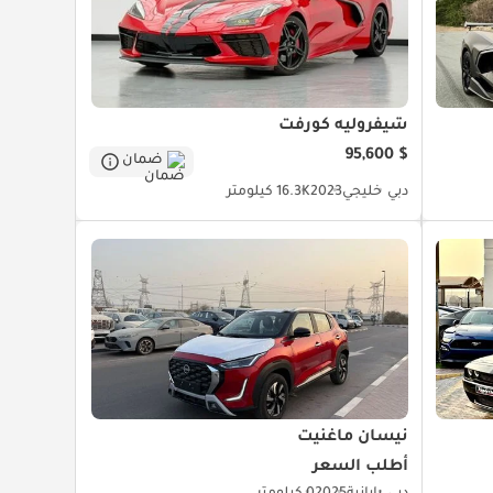
شيفروليه كورفت
$ 95,600
ضمان
دبي
خليجي
2023
16.3K كيلومتر
نيسان ماغنيت
أطلب السعر