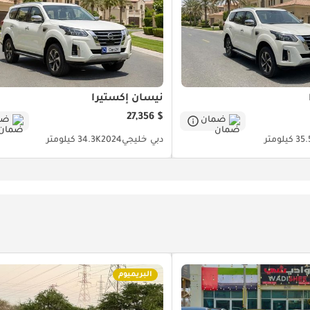
نيسان إكستيرا
$ 27,356
ضمان
ضم
 كيلومتر
دبي
خليجي
2024
34.3K كيلومتر
البريميوم