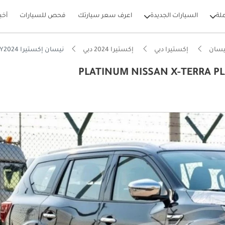
لة
السيارات الجديدة
اعرف سعر سيارتك
فحص للسيارات
أخب
يسان
إكستيرا دبي
إكستيرا 2024 دبي
نيسان إكستيرا PLATINUM NISSAN X-TERRA PLATINUM 2.5P AT 4WD MY2024
بيكارز
لياً للسير على الطرق الوعرة
تي فاخر قياسي
A قياسية