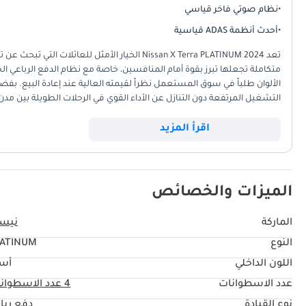
•
نظام صوتي فاخر قياسي
•
أحدث أنظمة ADAS قياسية
تعد Nissan X Terra PLATINUM 2024 الخيار الأمثل 
متكاملة تجعلها تبرز بقوة أمام المنافسين، خاصة مع نظام الدفع الرباعي الح
التشغيل المرتفعة دون التنازل عن الأداء القوي في الرحلات الطويلة بين مدن
وتطور سيارات الـ SUV الحديثة، مما يجعلها استثماراً آمناً وطويل الأمد للسائق الخليجي.
اقرأ المزيد
الميزات والخصائص
الماركة
نيس
النوع
LATINUM
اللون الداخلي
أس
عدد الاسطوانات
4
عدد الاسطوان
نوع القيادة
دفع ربا