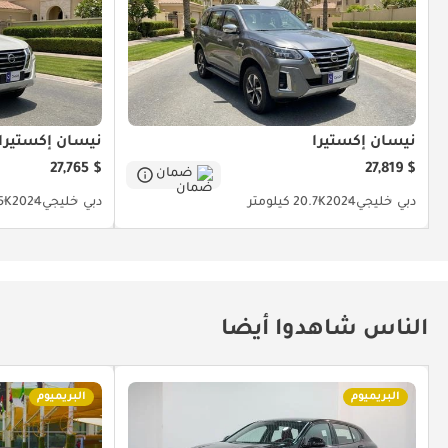
نيسان إكستيرا
نيسان إكستيرا
$ 27,765
$ 27,819
ضمان
دبي
خليجي
2024
20.7K كيلومتر
دبي
خليجي
2024
35.5K
الناس شاهدوا أيضا
البريميوم
البريميوم