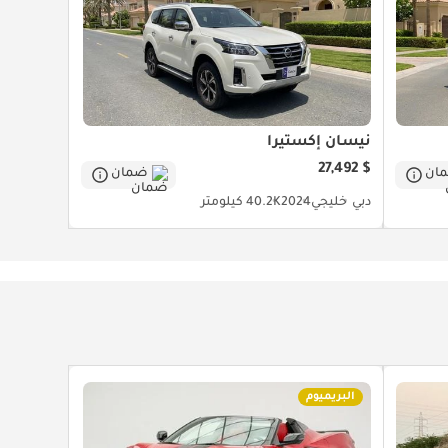
نيسان إكستيرا
$ 27,492
ان
ضمان
دبي
خليجي
2024
40.2K كيلومتر
البريميوم