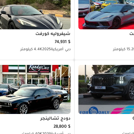
ت
شيفروليه كورفت
$ 74,931
15 كيلومتر
دبي
أمريكية
2025
4.4K كيلومتر
دودج تشالينجر
$ 28,800