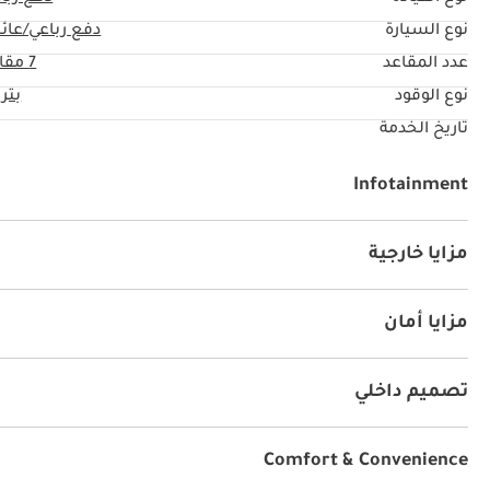
نوع السيارة
دفع رباعي/عائل
عدد المقاعد
7 مقاعد
نوع الوقود
بتر
تاريخ الخدمة
Infotainment
توصيل بلوتوث
مزايا خارجية
أنوار للضباب
مزايا أمان
نظام المكابح المانعة للانغلاق ABS
وسائد هوائية
تصميم داخلي
يو أس بي
Comfort & Convenience