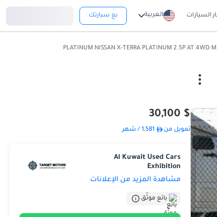
تسجيل دخول
العربية
ار السيارات
بع سيارتك
$ 30,100
تمويل من
1,581
/ شهر
Al Kuwait Used Cars
Exhibition
مشاهدة المزيد من الإعلانات
بائع موثّق