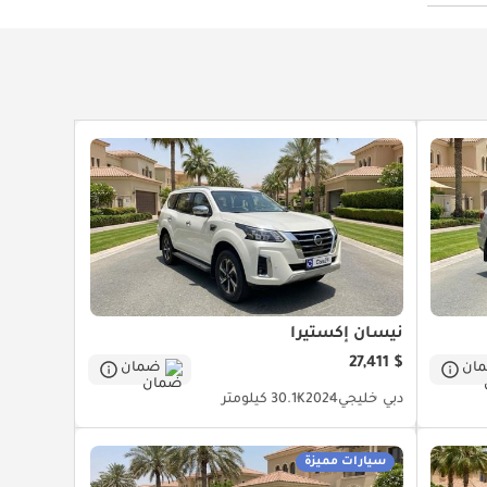
نيسان إكستيرا
$ 27,411
ان
ضمان
دبي
خليجي
2024
30.1K كيلومتر
سيارات مميزة