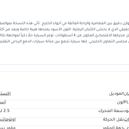
للعائلات التي تبحث عن توازن دقيق بين المغامرة والراحة الفائقة في أجواء الخليج. تأتي هذه النسخة بموا
قيقي الذي لا يخشى الكثبان الرملية. اللون الأسود يمنحها هيبة خاصة ويعد من أكث
الألوان طلباً في سوق المستعمل نظراً لقيمته العالية عند إعادة البيع. بفضل محركها الاقتصادي المكون من 4 أسطوانات، توفر السيارة حلاً ذكياً لموا
 مجلس التعاون الخليجي. إنها سيارة تجمع بين متانة سيارات الدفع الرباعي التقليد
ان
الموديل
إكستي
P
لون
أسو
ود
سعة المحرك
2.5 ليتر
ات
نقل الحركة
اوتوماتي
عي
جهة المقود
مقود يس