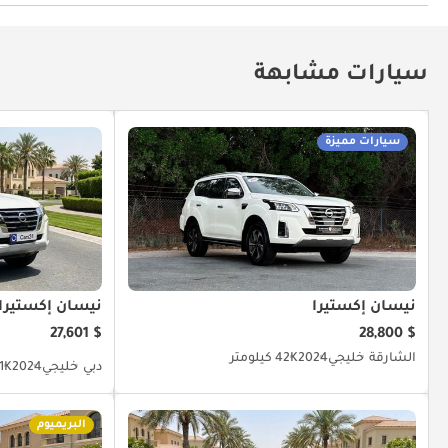
تثبيت السرعة
سيارات مشابهة
سيارات مميزة
نيسان إكستيرا
نيسان إكستيرا
$ 27,601
$ 28,800
الشارقة
خليجي
2024
42K كيلومتر
دبي
خليجي
2024
29.1K 
البريميوم