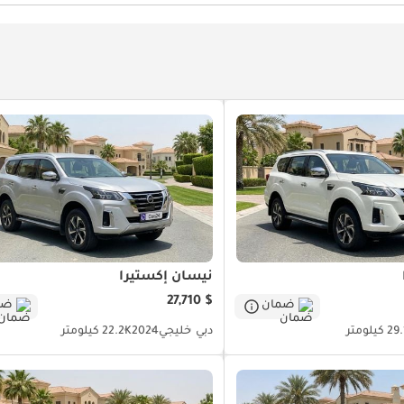
نيسان إكستيرا
$ 27,710
ضمان
ضم
كيلومتر
دبي
خليجي
2024
22.2K كيلومتر