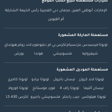
سيارات مستعملة
للبيع
حسب الموقع
الإمارات
أبوظبي
العين
عجمان
دبي
الفجيرة
رأس الخيمة
الشارقة
أم القيوين
مستعملة الماركة المشهورة
تويوتا
مرسيدس بنز
نسيام
لكزس
بي ام دبليو
فورد
لاند روفر
هيونداي
شيفروليه
متسوبيشي
هوندا
بورش
مستعملة الموديل المشهورة
تويوتا لاند كروزر
نيسان باترول
تويوتا برادو
تويوتا كامري
نيسان ألتيما
تويوتا راف 4
فورد موستانج
تويوتا كورولا
تويوتا هيلوكس
جيب رانجلر
متسوبيشي باجيرو
لكزس LS 430