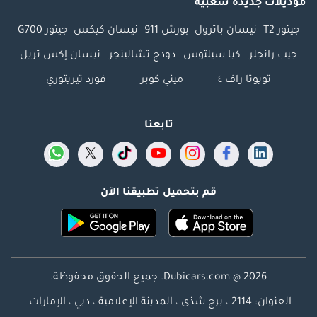
موديلات جديدة شعبية
جيتور T2
نيسان باترول
بورش 911
نيسان كيكس
جيتور G700
جيب رانجلر
كيا سيلتوس
دودج تشالينجر
نيسان إكس تريل
تويوتا راف ٤
ميني كوبر
فورد تيريتوري
تابعنا
قم بتحميل تطبيقنا الآن
Dubicars.com @ 2026. جميع الحقوق محفوظة.
العنوان: 2114 ، برج شذى ، المدينة الإعلامية ، دبي ، الإمارات