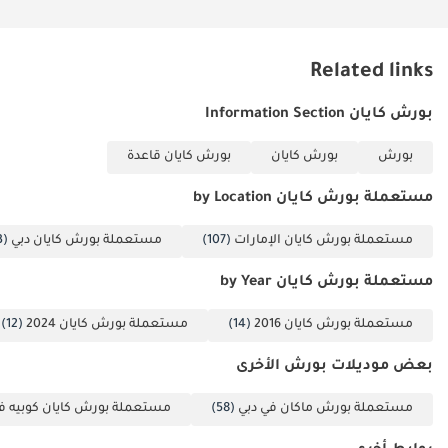
الخلاصة
الوظائف
للمشتري الذي يرغب في فخامة وأداء سيارة بورش حديثة دون دفع زيادة
• تنجيد من الجلد
سعرها بنسبة 20% في صالات العرض، يُعدّ هذا الطراز من عام 2024
Related links
• سقف بانورامي
بمواصفات دول مجلس التعاون الخليجي، بلونه الأبيض الجذاب، خيارًا مثاليًا.
• أذرع تبديل ناقل
فهو مُهيأ تمامًا للبيئة المحلية، ويُقدّم مستوىً عالياً من الهندسة يضمن
بورش كايان Information Section
الحركة
بقاءه من أفضل الأصول لسنوات طويلة.
• الإضاءة الداخلية
بورش
بورش كايان
بورش كايان قاعدة
تم إنشاء هذه الإحصاءات بواسطة الذكاء الاصطناعي اعتماداً على بيانات
الزخرفية
خبراء السوق. يُرجى دائماً فحص السيارة قبل الشراء.
• لوحة القيادة
مستعملة بورش كايان by Location
الإلكترونية
مستعملة بورش كايان الإمارات
(107)
مستعملة بورش كايان دبي
(103)
• فرامل ركن السيارة
الإلكترونية (EPB)
مستعملة بورش كايان by Year
• نظام تحذير المسافة
• Auto Hold
مستعملة بورش كايان 2016
(14)
مستعملة بورش كايان 2024
(12)
بعض موديلات بورش الأخرى
DD ID: 71191-BACYY
مستعملة بورش ماكان في دبي
(58)
مستعملة بورش كايان كوبيه ف